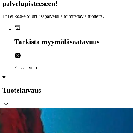
palvelupisteeseen!
Etu ei koske Suuri‑lisäpalvelulla toimitettavia tuotteita.
Tarkista myymäläsaatavuus
Ei saatavilla
Tuotekuvaus
Juutalaiset nousivat kotimaassaan kapinaan Rooman miehitysvaltaa
vastaan vuonna 66 jKr. Siitä on kirjoittanut selostuksen juutalainen
historioitsija Flavius Josefus. Hän oli tämän kapinan silminnäkijänä
ja aluksi myös osallisena siihen yhtenä juutalaisten päälliköistä.