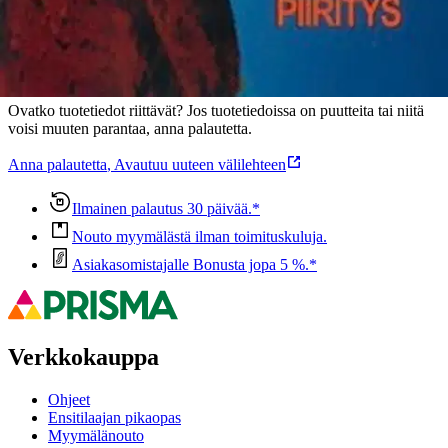
Oletko tyytyväinen tuotetietoihin?
Ovatko tuotetiedot riittävät? Jos tuotetiedoissa on puutteita tai niitä
voisi muuten parantaa, anna palautetta.
Anna palautetta
,
Avautuu uuteen välilehteen
Ilmainen palautus 30 päivää.*
Nouto myymälästä ilman toimituskuluja.
Asiakasomistajalle Bonusta jopa 5 %.*
Verkkokauppa
Ohjeet
Ensitilaajan pikaopas
Myymälänouto