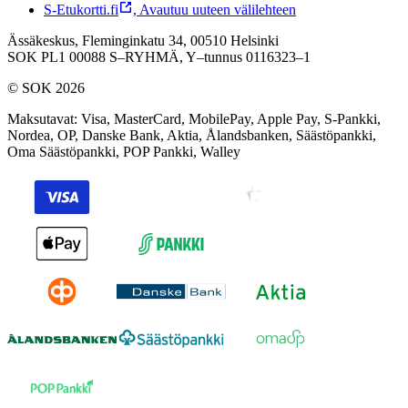
S-Etukortti.fi
,
Avautuu uuteen välilehteen
Ässäkeskus, Fleminginkatu 34, 00510 Helsinki
SOK PL1 00088 S–RYHMÄ,
Y–tunnus 0116323–1
© SOK 2026
Maksutavat
:
Visa, MasterCard, MobilePay, Apple Pay, S-Pankki,
Nordea, OP, Danske Bank, Aktia, Ålandsbanken, Säästöpankki,
Oma Säästöpankki, POP Pankki, Walley