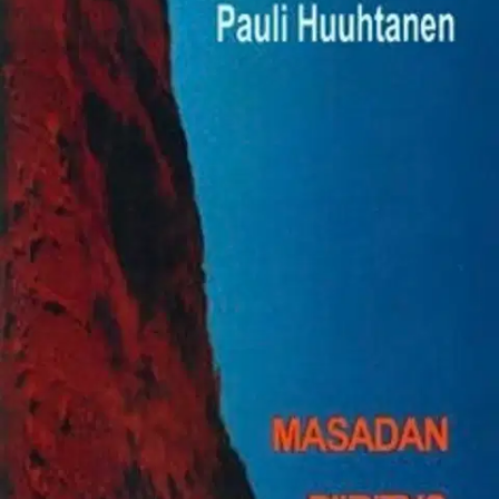
Sodan yksi dramaattisimmista tapahtumista oli Masadan
vuorilinnoituksen kukistuminen vuonna 74 jKr. Siellä ns.
tikarimiehet pitivät seitsemän kuukauden ajan sinnikkäästi puoliaan
roomalaisten piiritystä vastaan.
Viimein roomalaiset rakentamansa
valtavan hiekkavallin avulla pääsivät tunkeutumaan linnoitukseen
murrettuaan muuriin aukon. Puolustajat eivät kuitenkaan halunneet
jäädä roomalaisten orjiksi vaan mieluummin päättivät itse päivänsä
vähän ennen kuin roomalaiset tunkeutuivat linnoitukseen.
Josefuksen kertomuksen historiallista todenperäisyyttä vahvistavat
lukuisat Masadan laella tehdyt arkeologiset löydöt. Piirityksen
ratkaissut hiekkavalli sekä roomalaisten leirin jäännökset ovat yhä
nähtävissä. Josefuksen historiateoksen suomentaja teol.tri Pauli
Huuhtanen (Juutalaissodan historia, WSOY 2004) on edellä
mainittuihin historiallisiin kehyksiin sijoittanut fiktiivisen romaanin,
jossa Josefuksen niukkasanaiseen kertomukseen on punottu sitä
elävöittäviä aineksia. Niihin kuuluu muun muassa kahden nuoren
rakkaustarina, joka piiritetyssä linnoituksessa muodostaa jyrkän
kontrastin odotettavissa olevalle synkälle loppunäytökselle.
Näytä lisää
tuotekuvausta
Ominaisuudet