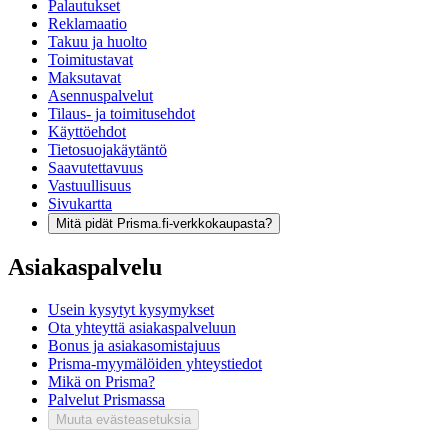
Palautukset
Reklamaatio
Takuu ja huolto
Toimitustavat
Maksutavat
Asennuspalvelut
Tilaus- ja toimitusehdot
Käyttöehdot
Tietosuojakäytäntö
Saavutettavuus
Vastuullisuus
Sivukartta
Mitä pidät Prisma.fi-verkkokaupasta?
Asiakaspalvelu
Usein kysytyt kysymykset
Ota yhteyttä asiakaspalveluun
Bonus ja asiakasomistajuus
Prisma-myymälöiden yhteystiedot
Mikä on Prisma?
Palvelut Prismassa
Muuta evästeasetuksia