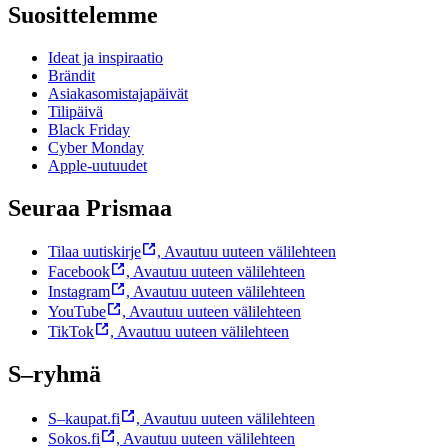
Suosittelemme
Ideat ja inspiraatio
Brändit
Asiakasomistajapäivät
Tilipäivä
Black Friday
Cyber Monday
Apple-uutuudet
Seuraa Prismaa
Tilaa uutiskirje
,
Avautuu uuteen välilehteen
Facebook
,
Avautuu uuteen välilehteen
Instagram
,
Avautuu uuteen välilehteen
YouTube
,
Avautuu uuteen välilehteen
TikTok
,
Avautuu uuteen välilehteen
S–ryhmä
S–kaupat.fi
,
Avautuu uuteen välilehteen
Sokos.fi
,
Avautuu uuteen välilehteen