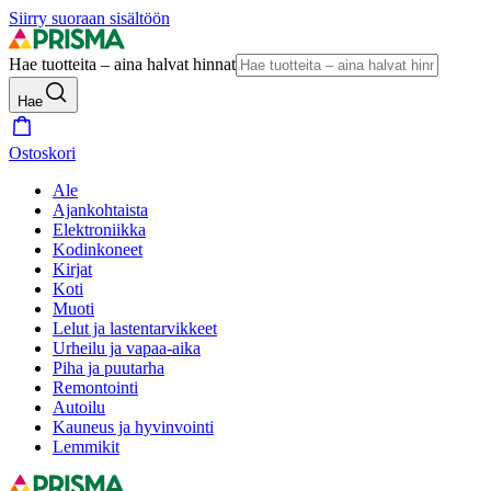
Siirry suoraan sisältöön
Hae tuotteita – aina halvat hinnat
Hae
Ostoskori
Ale
Ajankohtaista
Elektroniikka
Kodinkoneet
Kirjat
Koti
Muoti
Lelut ja lastentarvikkeet
Urheilu ja vapaa-aika
Piha ja puutarha
Remontointi
Autoilu
Kauneus ja hyvinvointi
Lemmikit