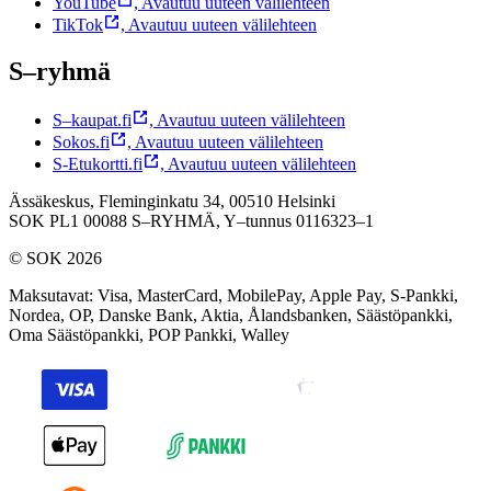
YouTube
,
Avautuu uuteen välilehteen
TikTok
,
Avautuu uuteen välilehteen
S–ryhmä
S–kaupat.fi
,
Avautuu uuteen välilehteen
Sokos.fi
,
Avautuu uuteen välilehteen
S-Etukortti.fi
,
Avautuu uuteen välilehteen
Ässäkeskus, Fleminginkatu 34, 00510 Helsinki
SOK PL1 00088 S–RYHMÄ,
Y–tunnus 0116323–1
© SOK 2026
Maksutavat
:
Visa, MasterCard, MobilePay, Apple Pay, S-Pankki,
Nordea, OP, Danske Bank, Aktia, Ålandsbanken, Säästöpankki,
Oma Säästöpankki, POP Pankki, Walley