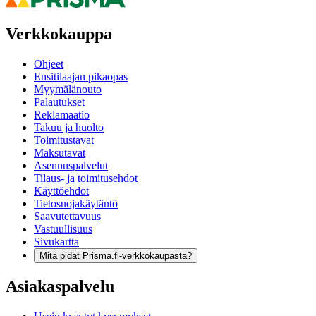
Verkkokauppa
Ohjeet
Ensitilaajan pikaopas
Myymälänouto
Palautukset
Reklamaatio
Takuu ja huolto
Toimitustavat
Maksutavat
Asennuspalvelut
Tilaus- ja toimitusehdot
Käyttöehdot
Tietosuojakäytäntö
Saavutettavuus
Vastuullisuus
Sivukartta
Mitä pidät Prisma.fi-verkkokaupasta?
Asiakaspalvelu