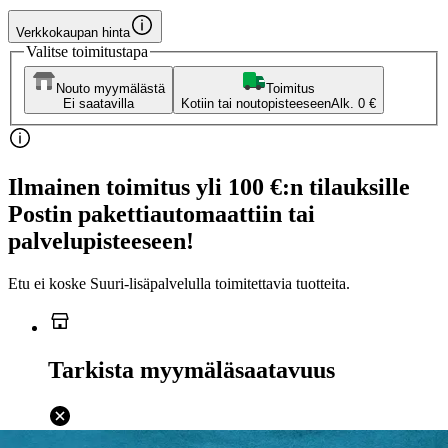
Verkkokaupan hinta
Valitse toimitustapa
Nouto myymälästä
Toimitus
Ei saatavilla
Kotiin tai noutopisteeseen
Alk. 0 €
Ilmainen toimitus yli 100 €:n tilauksille
Postin pakettiautomaattiin tai
palvelupisteeseen!
Etu ei koske Suuri‑lisäpalvelulla toimitettavia tuotteita.
Tarkista myymäläsaatavuus