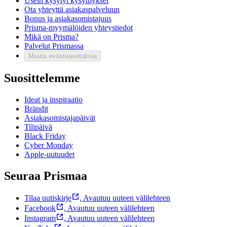
Usein kysytyt kysymykset
Ota yhteyttä asiakaspalveluun
Bonus ja asiakasomistajuus
Prisma-myymälöiden yhteystiedot
Mikä on Prisma?
Palvelut Prismassa
Muuta evästeasetuksia
Suosittelemme
Ideat ja inspiraatio
Brändit
Asiakasomistajapäivät
Tilipäivä
Black Friday
Cyber Monday
Apple-uutuudet
Seuraa Prismaa
Tilaa uutiskirje
,
Avautuu uuteen välilehteen
Facebook
,
Avautuu uuteen välilehteen
Instagram
,
Avautuu uuteen välilehteen