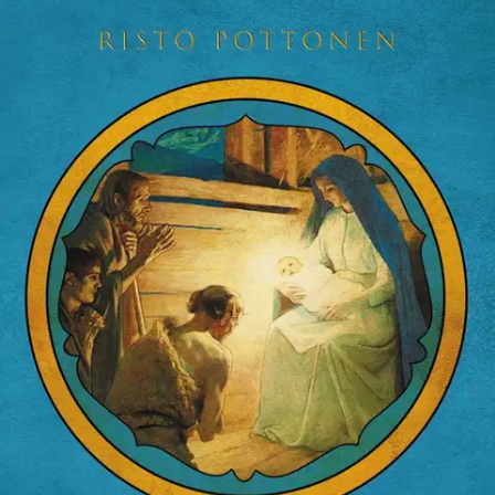
Ei saatavilla
Tuotekuvaus
Miten Neitsyt Maria on joutunut kadoksiin luterilaisessa perinteessä?
Miten hänet voidaan jälleen löytää? Tutkimuksesta käy ilmi, miten
uskonpuhdistuksen alkuaikojen kirjoitukset, virret ja myös
kirkkovuoden juhlapäivät ja rukousperinne ilmentävät aivan eri
tavalla Kristuksen Äidin merkitystä kuin mihin olemme nykyisessä
luterilaisuudessa tottuneet. Tässä teoksessa tutkitaan myös sitä, miten
luterilaisella maaperällä syntynyt taide ilmentää Mariaa. Suomalaiset
alttaritaulut tutkitaan tarkasti.
Avataan virsien ja muun
kirkkomusiikin, Bachin, Mendelssohnin, Brahmsin ja suomalaisten
säveltäjien teoksia. Kaunokirjallisuus tutkitaan myös, eepokset ja
runot. Teologisissa aiheissa tehdään löytöjä niin Marian
häivyttämisestä kuin hänen löytämisestään. Kuka on Suomen
mariaanisin teologi? Mitä uusin tutkimus on tuonut esiin? Teos
pyrkii siihen, että Kirkon Äidistä tulisi luterilaisellekin läheinen,
kunnioitettu, taivaallinen esirukoilija. Sen vuoksi kirjassa on
aineistoa unohdettujen juhlapäivien palauttamiseksi, Ave Marian