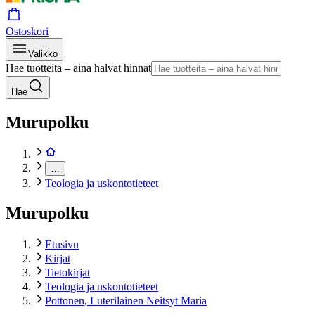
Ostoskori
Valikko
Hae tuotteita – aina halvat hinnat
Hae
Murupolku
…
Teologia ja uskontotieteet
Murupolku
Etusivu
Kirjat
Tietokirjat
Teologia ja uskontotieteet
Pottonen, Luterilainen Neitsyt Maria