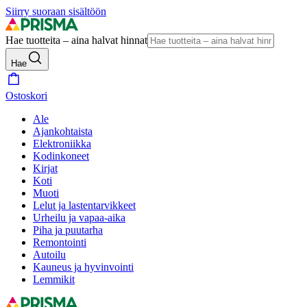
Siirry suoraan sisältöön
Hae tuotteita – aina halvat hinnat
Hae
Ostoskori
Ale
Ajankohtaista
Elektroniikka
Kodinkoneet
Kirjat
Koti
Muoti
Lelut ja lastentarvikkeet
Urheilu ja vapaa-aika
Piha ja puutarha
Remontointi
Autoilu
Kauneus ja hyvinvointi
Lemmikit