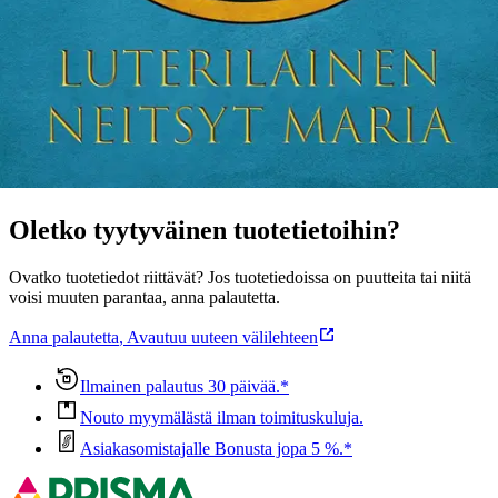
laulamiseksi ja myös meditaatioon ja rukoukseen liittyviä tekstejä.
Näytä lisää
tuotekuvausta
Ominaisuudet
Oletko tyytyväinen tuotetietoihin?
Ovatko tuotetiedot riittävät? Jos tuotetiedoissa on puutteita tai niitä
voisi muuten parantaa, anna palautetta.
Anna palautetta
,
Avautuu uuteen välilehteen
Ilmainen palautus 30 päivää.*
Nouto myymälästä ilman toimituskuluja.
Asiakasomistajalle Bonusta jopa 5 %.*