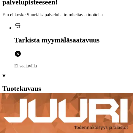
palvelupisteeseen!
Etu ei koske Suuri‑lisäpalvelulla toimitettavia tuotteita.
Tarkista myymäläsaatavuus
Ei saatavilla
Tuotekuvaus
Juuri 10 Todennäköisyys ja tilastot on lukion matematiikan
väriläiskä, jolla on suoria soveltamiskohteita jokapäiväisessä
elämässä. Miten lasketaan, onko odotettavissa voitto vai tappio?
Monellako tavalla esineitä voi valita tai järjestää jonoon? Mitä