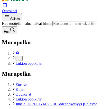
Ostoskori
Valikko
Hae tuotteita – aina halvat hinnat
Hae
Murupolku
…
Lukion oppikirjat
Murupolku
Etusivu
Kirjat
Oppikirjat
Lukion oppikirjat
Juhala, Juuri 10 - MAA10 Todennäköisyys ja tilastot