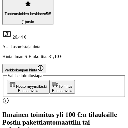
Tuotearvioiden keskiarvo
5
/5
(1)
arvio
26,44 €
Asiakasomistajahinta
Hinta ilman S-Etukorttia:
31,10 €
Verkkokaupan hinta
Valitse toimitustapa
Nouto myymälästä
Toimitus
Ei saatavilla
Ei saatavilla
Ilmainen toimitus yli 100 €:n tilauksille
Postin pakettiautomaattiin tai