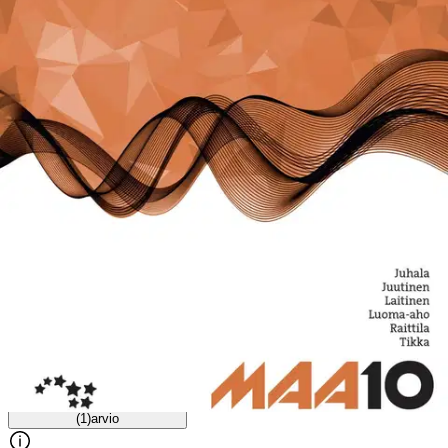
tarkoittavat erilaiset luvut, joita taulukkolaskentaohjelmalla voi
laskea kerätystä aineistosta?
Ominaisuudet
Arviot
Tuotearvioiden keskiarvo
5
/5
(1)
arvio