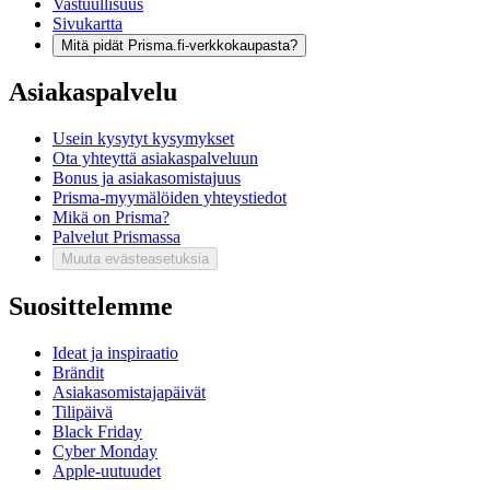
Vastuullisuus
Sivukartta
Mitä pidät Prisma.fi-verkkokaupasta?
Asiakaspalvelu
Usein kysytyt kysymykset
Ota yhteyttä asiakaspalveluun
Bonus ja asiakasomistajuus
Prisma-myymälöiden yhteystiedot
Mikä on Prisma?
Palvelut Prismassa
Muuta evästeasetuksia
Suosittelemme
Ideat ja inspiraatio
Brändit
Asiakasomistajapäivät
Tilipäivä
Black Friday
Cyber Monday
Apple-uutuudet