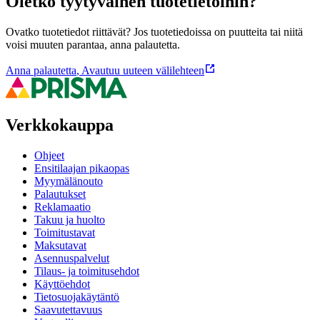
Oletko tyytyväinen tuotetietoihin?
Ovatko tuotetiedot riittävät? Jos tuotetiedoissa on puutteita tai niitä
voisi muuten parantaa, anna palautetta.
Anna palautetta
,
Avautuu uuteen välilehteen
Verkkokauppa
Ohjeet
Ensitilaajan pikaopas
Myymälänouto
Palautukset
Reklamaatio
Takuu ja huolto
Toimitustavat
Maksutavat
Asennuspalvelut
Tilaus- ja toimitusehdot
Käyttöehdot
Tietosuojakäytäntö
Saavutettavuus