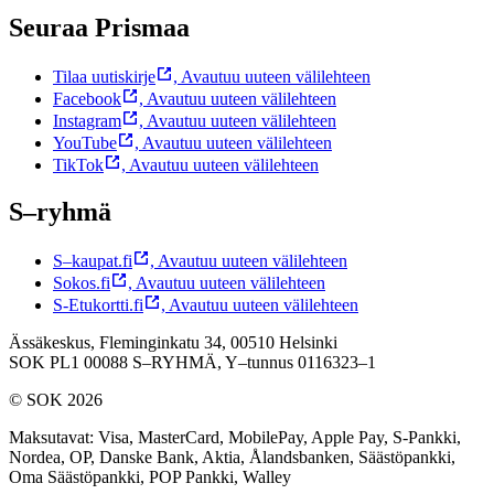
Seuraa Prismaa
Tilaa uutiskirje
,
Avautuu uuteen välilehteen
Facebook
,
Avautuu uuteen välilehteen
Instagram
,
Avautuu uuteen välilehteen
YouTube
,
Avautuu uuteen välilehteen
TikTok
,
Avautuu uuteen välilehteen
S–ryhmä
S–kaupat.fi
,
Avautuu uuteen välilehteen
Sokos.fi
,
Avautuu uuteen välilehteen
S-Etukortti.fi
,
Avautuu uuteen välilehteen
Ässäkeskus, Fleminginkatu 34, 00510 Helsinki
SOK PL1 00088 S–RYHMÄ,
Y–tunnus 0116323–1
© SOK 2026
Maksutavat
:
Visa, MasterCard, MobilePay, Apple Pay, S-Pankki,
Nordea, OP, Danske Bank, Aktia, Ålandsbanken, Säästöpankki,
Oma Säästöpankki, POP Pankki, Walley