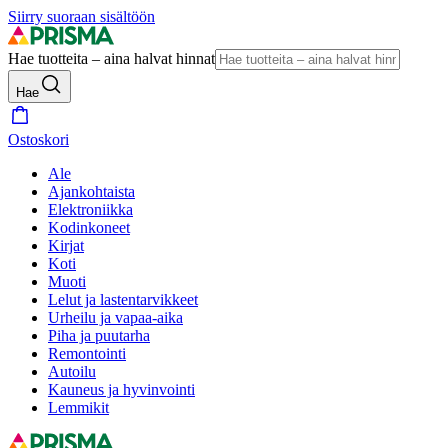
Siirry suoraan sisältöön
Hae tuotteita – aina halvat hinnat
Hae
Ostoskori
Ale
Ajankohtaista
Elektroniikka
Kodinkoneet
Kirjat
Koti
Muoti
Lelut ja lastentarvikkeet
Urheilu ja vapaa-aika
Piha ja puutarha
Remontointi
Autoilu
Kauneus ja hyvinvointi
Lemmikit