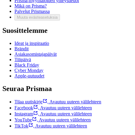
Prisma-myymälöiden yhteystiedot
Mikä on Prisma?
Palvelut Prismassa
Muuta evästeasetuksia
Suosittelemme
Ideat ja inspiraatio
Brändit
Asiakasomistajapäivät
Tilipäivä
Black Friday
Cyber Monday
Apple-uutuudet
Seuraa Prismaa
Tilaa uutiskirje
,
Avautuu uuteen välilehteen
Facebook
,
Avautuu uuteen välilehteen
Instagram
,
Avautuu uuteen välilehteen
YouTube
,
Avautuu uuteen välilehteen
TikTok
,
Avautuu uuteen välilehteen