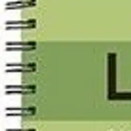
Asiakasomistaja-alennus
-15 %
Avaa kuva suurempana
Karusellin nuolipainikkeet
SPSM
Lutteman, Längd 2
25,54 €
Asiakasomistajahinta
Hinta ilman S-Etukorttia:
30,05 €
Verkkokaupan hinta
Valitse toimitustapa