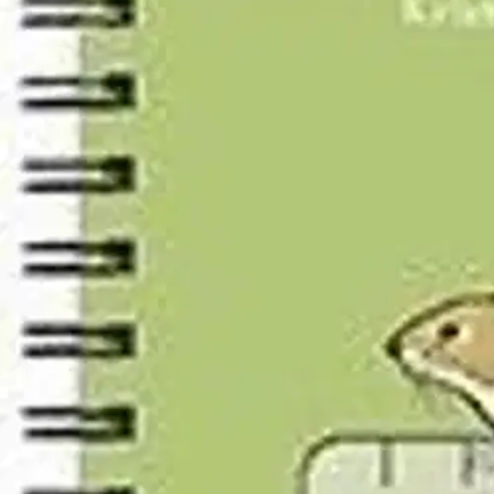
Nouto myymälästä
Toimitus
Ei saatavilla
Ei saatavilla
Ilmainen toimitus yli 100 €:n tilauksille Po
Etu ei koske Suuri‑lisäpalvelulla toimitettavia tuotteita.
Tarkista myymäläsaatavuus
Ei saatavilla
Tuotekuvaus