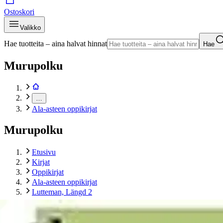
Ostoskori
Valikko
Hae tuotteita – aina halvat hinnat
Hae
Murupolku
…
Ala-asteen oppikirjat
Murupolku
Etusivu
Kirjat
Oppikirjat
Ala-asteen oppikirjat
Lutteman, Längd 2
Tuotekuvat- ja videot
Ohita tuotekuva