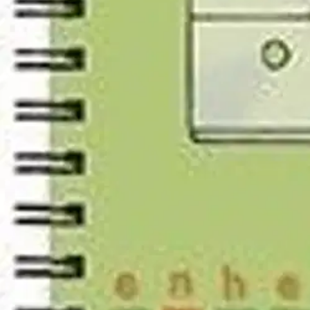
Längd 2 innehåller grundläggande längdbegrepp, rimlighetsövningar, lä
fördjupade kunskaper om längdmätning i vardagen. Här ges också många t
Enhetsböckerna om Längd, Vikt, Volym, Klockan, Året, Temperatur 
samtala och reflektera kring hur man använder matematiken i vardage
Näytä lisää
tuotekuvausta
Ominaisuudet
Oletko tyytyväinen tuotetietoihin?
Ovatko tuotetiedot riittävät? Jos tuotetiedoissa on puutteita tai niitä v
Anna palautetta
,
Avautuu uuteen välilehteen
Verkkokauppa