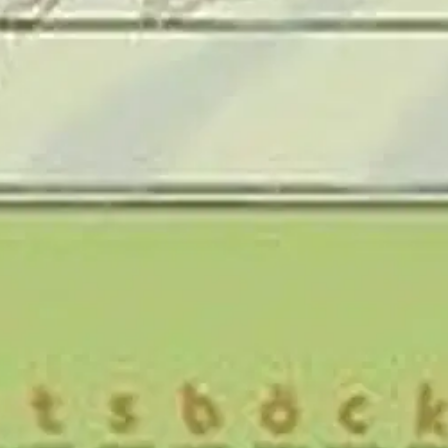
ngdenheterna millimeter, centimeter, meter, decimeter, kilometer och m
illfällen till samtal och reflektion. I slutet av boken finns en utvärde
och Pengar.
Varje område har två böcker i olika svårighetsnivåer. Övning
n.
oisi muuten parantaa, anna palautetta.