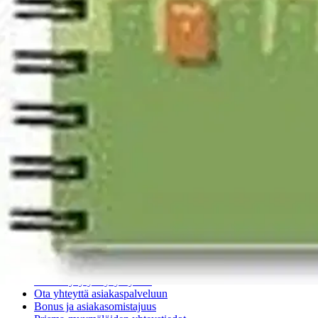
Ohjeet
Ensitilaajan pikaopas
Myymälänouto
Palautukset
Reklamaatio
Takuu ja huolto
Toimitustavat
Maksutavat
Asennuspalvelut
Tilaus- ja toimitusehdot
Käyttöehdot
Tietosuojakäytäntö
Saavutettavuus
Vastuullisuus
Sivukartta
Mitä pidät Prisma.fi-verkkokaupasta?
Asiakaspalvelu
Usein kysytyt kysymykset
Ota yhteyttä asiakaspalveluun
Bonus ja asiakasomistajuus