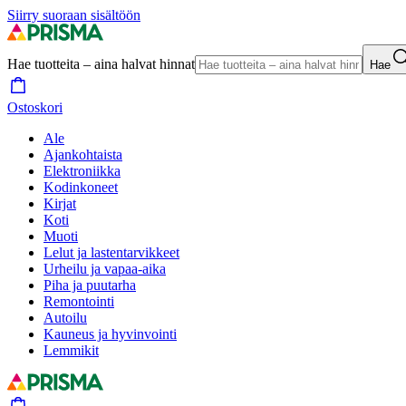
Siirry suoraan sisältöön
Hae tuotteita – aina halvat hinnat
Hae
Ostoskori
Ale
Ajankohtaista
Elektroniikka
Kodinkoneet
Kirjat
Koti
Muoti
Lelut ja lastentarvikkeet
Urheilu ja vapaa-aika
Piha ja puutarha
Remontointi
Autoilu
Kauneus ja hyvinvointi
Lemmikit