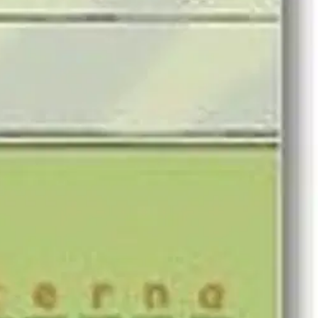
il, mätövningar, avläsning av linjal samt omkrets. I denna bok får du
ringssida, repetitionssidor och läraranvisningar. Längd 2 ingår i
arna, med många och tydliga illustrationer, ger också tillfällen att