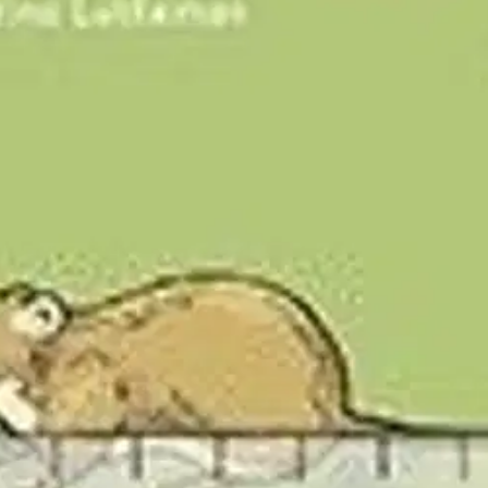
stin pakettiautomaattiin tai palvelupisteesee