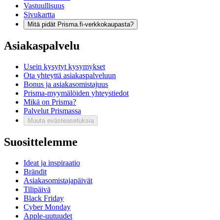
Vastuullisuus
Sivukartta
Mitä pidät Prisma.fi-verkkokaupasta?
Asiakaspalvelu
Usein kysytyt kysymykset
Ota yhteyttä asiakaspalveluun
Bonus ja asiakasomistajuus
Prisma-myymälöiden yhteystiedot
Mikä on Prisma?
Palvelut Prismassa
Muuta evästeasetuksia
Suosittelemme
Ideat ja inspiraatio
Brändit
Asiakasomistajapäivät
Tilipäivä
Black Friday
Cyber Monday
Apple-uutuudet