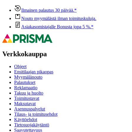
Ilmainen palautus 30 päivää.*
Nouto myymälästä ilman toimituskuluja.
Asiakasomistajalle Bonusta jopa 5 %.*
Verkkokauppa
Ohjeet
Ensitilaajan pikaopas
Myymälänouto
Palautukset
Reklamaatio
Takuu ja huolto
Toimitustavat
Maksutavat
Asennuspalvelut
Tilaus- ja toimitusehdot
Käyttöehdot
Tietosuojakäytäntö
Saavutettavuus