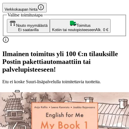
Verkkokaupan hinta
Valitse toimitustapa
Nouto myymälästä
Toimitus
Ei saatavilla
Kotiin tai noutopisteeseen
Alk. 0 €
Ilmainen toimitus yli 100 €:n tilauksille
Postin pakettiautomaattiin tai
palvelupisteeseen!
Etu ei koske Suuri‑lisäpalvelulla toimitettavia tuotteita.
Tarkista myymäläsaatavuus