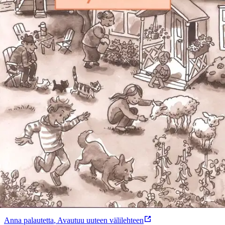
Ei saatavilla
Tuotekuvaus
English for Me -oppikirjaan liittyvä harjoituskirja 1.
Ominaisuudet
Oletko tyytyväinen tuotetietoihin?
Ovatko tuotetiedot riittävät? Jos tuotetiedoissa on puutteita tai niitä
voisi muuten parantaa, anna palautetta.
Anna palautetta
,
Avautuu uuteen välilehteen