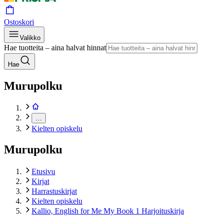
Ostoskori
Valikko
Hae tuotteita – aina halvat hinnat
Hae
Murupolku
…
Kielten opiskelu
Murupolku
Etusivu
Kirjat
Harrastuskirjat
Kielten opiskelu
Kallio, English for Me My Book 1 Harjoituskirja