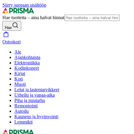
Siirry suoraan sisältöön
Hae tuotteita – aina halvat hinnat
Hae
Ostoskori
Ale
Ajankohtaista
Elektroniikka
Kodinkoneet
Kirjat
Koti
Muoti
Lelut ja lastentarvikkeet
Urheilu ja vapaa-aika
Piha ja puutarha
Remontointi
Autoilu
Kauneus ja hyvinvointi
Lemmikit