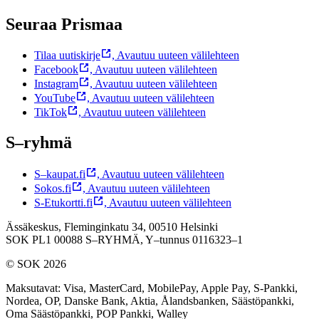
Seuraa Prismaa
Tilaa uutiskirje
,
Avautuu uuteen välilehteen
Facebook
,
Avautuu uuteen välilehteen
Instagram
,
Avautuu uuteen välilehteen
YouTube
,
Avautuu uuteen välilehteen
TikTok
,
Avautuu uuteen välilehteen
S–ryhmä
S–kaupat.fi
,
Avautuu uuteen välilehteen
Sokos.fi
,
Avautuu uuteen välilehteen
S-Etukortti.fi
,
Avautuu uuteen välilehteen
Ässäkeskus, Fleminginkatu 34, 00510 Helsinki
SOK PL1 00088 S–RYHMÄ,
Y–tunnus 0116323–1
© SOK 2026
Maksutavat
:
Visa, MasterCard, MobilePay, Apple Pay, S-Pankki,
Nordea, OP, Danske Bank, Aktia, Ålandsbanken, Säästöpankki,
Oma Säästöpankki, POP Pankki, Walley