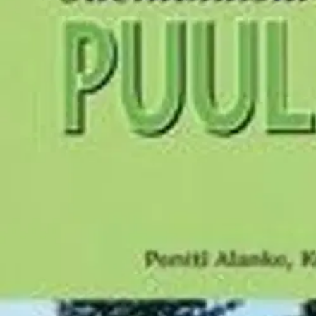
Nouto myymälästä
Toimitus
Ei saatavilla
Kotiin tai noutopisteeseen
Alk. 0 €
Ilmainen toimitus yli 100 €:n tilauksille Po
Etu ei koske Suuri‑lisäpalvelulla toimitettavia tuotteita.
Tarkista myymäläsaatavuus
Ei saatavilla
Tuotekuvaus