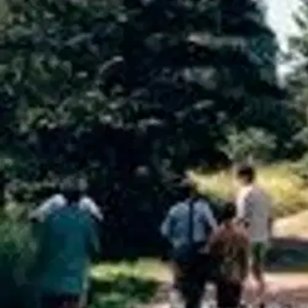
Verkkokauppa
Ohjeet
Ensitilaajan pikaopas
Myymälänouto
Palautukset
Reklamaatio
Takuu ja huolto
Toimitustavat
Maksutavat
Asennuspalvelut
Tilaus- ja toimitusehdot
Käyttöehdot
Tietosuojakäytäntö
Saavutettavuus
Vastuullisuus
Sivukartta
Mitä pidät Prisma.fi-verkkokaupasta?
Asiakaspalvelu