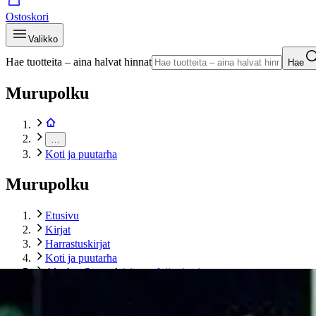
Ostoskori
Valikko
Hae tuotteita – aina halvat hinnat
Hae
Murupolku
…
Koti ja puutarha
Murupolku
Etusivu
Kirjat
Harrastuskirjat
Koti ja puutarha
Alanko, Suomalaisia puulajipuistoja
Tuotekuvat- ja videot
Ohita tuotekuva