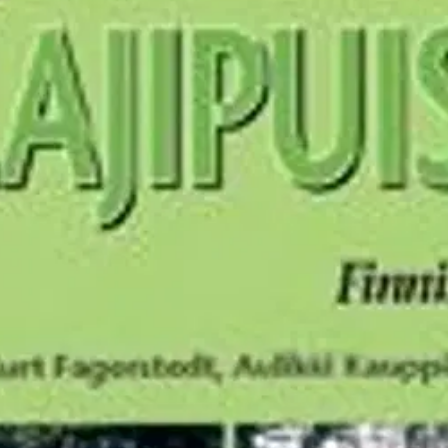
stin pakettiautomaattiin tai palvelupisteesee