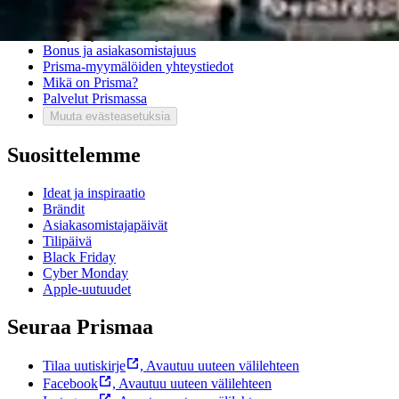
Usein kysytyt kysymykset
Ota yhteyttä asiakaspalveluun
Bonus ja asiakasomistajuus
Prisma-myymälöiden yhteystiedot
Mikä on Prisma?
Palvelut Prismassa
Muuta evästeasetuksia
Suosittelemme
Ideat ja inspiraatio
Brändit
Asiakasomistajapäivät
Tilipäivä
Black Friday
Cyber Monday
Apple-uutuudet
Seuraa Prismaa
Tilaa uutiskirje
,
Avautuu uuteen välilehteen
Facebook
,
Avautuu uuteen välilehteen