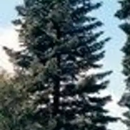
Dendrologian Seuran kustantama teos suomalaisista puulajipuistoista 
ensimmäinen kattava yhteenveto maamme mielenkiintoisimmista arboretu
dendrologiasta innostuneiden ihmisten runsaslajisia yksityisiä puutar
Ominaisuudet
Oletko tyytyväinen tuotetietoihin?
Ovatko tuotetiedot riittävät? Jos tuotetiedoissa on puutteita tai niitä v
Anna palautetta
,
Avautuu uuteen välilehteen
Ilmainen palautus 30 päivää.*
Nouto myymälästä ilman toimituskuluja.
Asiakasomistajalle Bonusta jopa 5 %.*