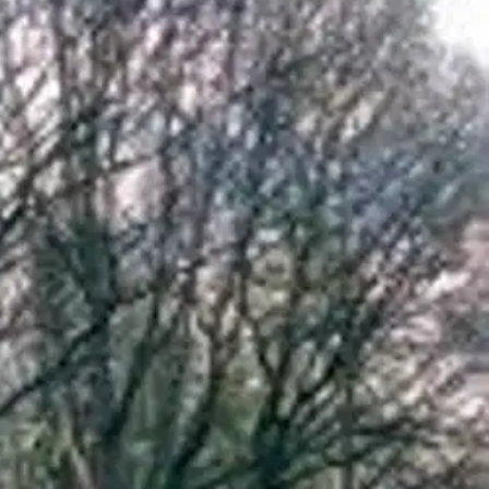
o, Kurt Fagerstedt, Aulikki Kauppila ja Virpi Mustiala. Teos on
narin Lappiin. Kohteita on joka makuun: romanttisia kartanopuistoja,
itä.