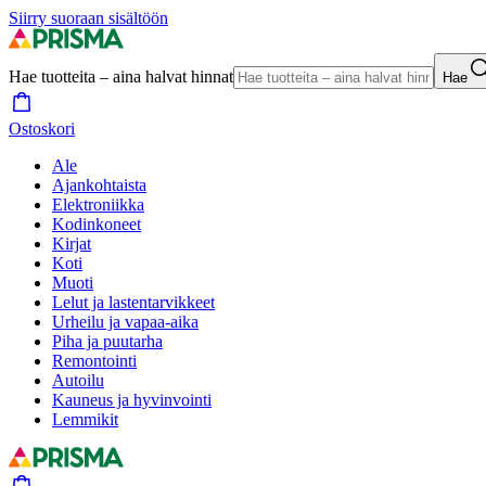
Siirry suoraan sisältöön
Hae tuotteita – aina halvat hinnat
Hae
Ostoskori
Ale
Ajankohtaista
Elektroniikka
Kodinkoneet
Kirjat
Koti
Muoti
Lelut ja lastentarvikkeet
Urheilu ja vapaa-aika
Piha ja puutarha
Remontointi
Autoilu
Kauneus ja hyvinvointi
Lemmikit