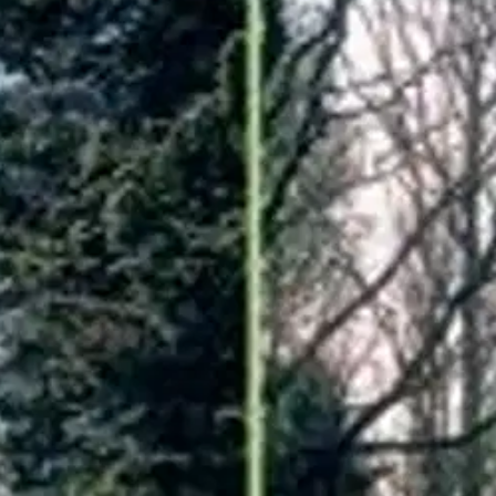
on juuri ilmestynyt. Tekijöinä ovat tunnetut dendrologimme Pentti Alank
meista, puistoista ja puutarhoista, joita esitellään 85 Uudeltamaalta I
hoja ja Metsäntutkimuslaitoksen laajoja ulkomaisten puulajien koemetsikö
oisi muuten parantaa, anna palautetta.