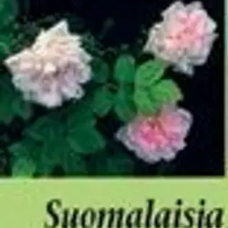
Asiakasomistaja-alennus
-15 %
Avaa kuva suurempana
Karusellin nuolipainikkeet
Dendrologian Seura
Alanko, Suomalaisia puulajipui
24,27 €
Asiakasomistajahinta
Hinta ilman S-Etukorttia:
28,55 €
Verkkokaupan hinta
Valitse toimitustapa