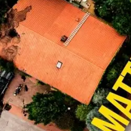
Nouto myymälästä
Toimitus
Ei saatavilla
Ei saatavilla
Ilmainen toimitus yli 100 €:n tilauksille Po
Etu ei koske Suuri‑lisäpalvelulla toimitettavia tuotteita.
Tarkista myymäläsaatavuus
Ei saatavilla
Tuotekuvaus