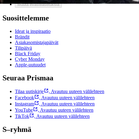
Muuta evästeasetuksia
Suosittelemme
Ideat ja inspiraatio
Brändit
Asiakasomistajapäivät
Tilipäivä
Black Friday
Cyber Monday
Apple-uutuudet
Seuraa Prismaa
Tilaa uutiskirje
,
Avautuu uuteen välilehteen
Facebook
,
Avautuu uuteen välilehteen
Instagram
,
Avautuu uuteen välilehteen
YouTube
,
Avautuu uuteen välilehteen
TikTok
,
Avautuu uuteen välilehteen
S–ryhmä