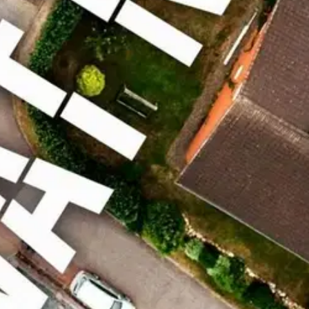
ineen idylliseen pikkukaupunkiin, jossa elämä vaikuttaa jopa liiankin 
inko? Hyytävä psykologinen jännäri kurkistaa ovien taakse lähiössä, jossa
skelu-trillerin." - BTJ
oisi muuten parantaa, anna palautetta.