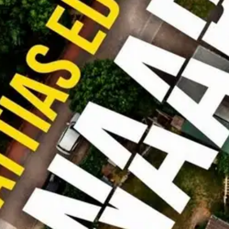
stin pakettiautomaattiin tai palvelupisteesee