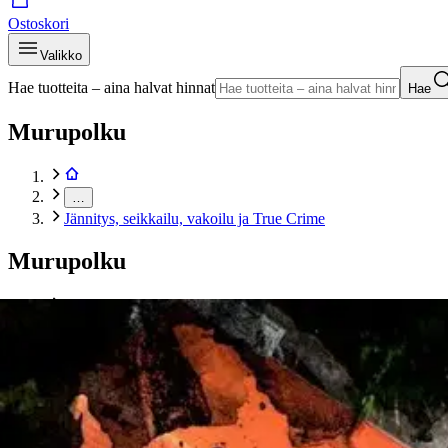
Ostoskori
Valikko
Hae tuotteita – aina halvat hinnat
Hae
Murupolku
…
Jännitys, seikkailu, vakoilu ja True Crime
Murupolku
Etusivu
Kirjat
Käännetty kaunokirjallisuus
Jännitys, seikkailu, vakoilu ja True Crime
Edvardsson, Hyvät naapurit
Tuotekuvat- ja videot
Ohita tuotekuva