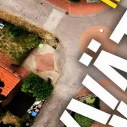
Naapurisuhteet kuin venäläinen ruletti Micke ja Bianca muuttavat laps
kiidätetään sairaalaan, alkavat huhut kiertää: oliko kolari todella vah
näyttää. "Edvardsson on kirjoittanut kansainvälisen luokan kynsienpure
Ominaisuudet
Oletko tyytyväinen tuotetietoihin?
Ovatko tuotetiedot riittävät? Jos tuotetiedoissa on puutteita tai niitä v
Anna palautetta
,
Avautuu uuteen välilehteen
Verkkokauppa
Ohjeet