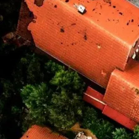
Asiakasomistaja-alennus
-15 %
Avaa kuva suurempana
Karusellin nuolipainikkeet
Otava
Edvardsson, Hyvät naapurit
27,16 €
Asiakasomistajahinta
Hinta ilman S-Etukorttia:
31,95 €
Verkkokaupan hinta
Valitse toimitustapa