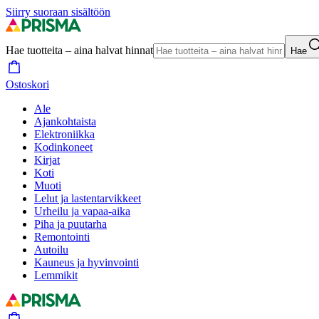
Siirry suoraan sisältöön
Hae tuotteita – aina halvat hinnat
Hae
Ostoskori
Ale
Ajankohtaista
Elektroniikka
Kodinkoneet
Kirjat
Koti
Muoti
Lelut ja lastentarvikkeet
Urheilu ja vapaa-aika
Piha ja puutarha
Remontointi
Autoilu
Kauneus ja hyvinvointi
Lemmikit