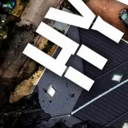
Ensitilaajan pikaopas
Myymälänouto
Palautukset
Reklamaatio
Takuu ja huolto
Toimitustavat
Maksutavat
Asennuspalvelut
Tilaus- ja toimitusehdot
Käyttöehdot
Tietosuojakäytäntö
Saavutettavuus
Vastuullisuus
Sivukartta
Mitä pidät Prisma.fi-verkkokaupasta?
Asiakaspalvelu
Usein kysytyt kysymykset
Ota yhteyttä asiakaspalveluun
Bonus ja asiakasomistajuus
Prisma-myymälöiden yhteystiedot
Mikä on Prisma?
Palvelut Prismassa