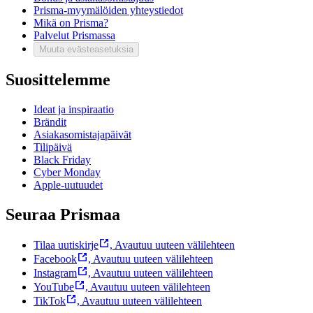
Prisma-myymälöiden yhteystiedot
Mikä on Prisma?
Palvelut Prismassa
Muuta evästeasetuksia
Suosittelemme
Ideat ja inspiraatio
Brändit
Asiakasomistajapäivät
Tilipäivä
Black Friday
Cyber Monday
Apple-uutuudet
Seuraa Prismaa
Tilaa uutiskirje
,
Avautuu uuteen välilehteen
Facebook
,
Avautuu uuteen välilehteen
Instagram
,
Avautuu uuteen välilehteen
YouTube
,
Avautuu uuteen välilehteen
TikTok
,
Avautuu uuteen välilehteen