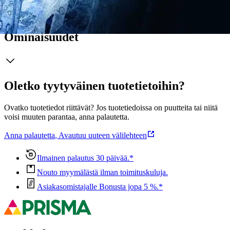
Näytä lisää
tuotekuvausta
Ominaisuudet
Oletko tyytyväinen tuotetietoihin?
Ovatko tuotetiedot riittävät? Jos tuotetiedoissa on puutteita tai niitä
voisi muuten parantaa, anna palautetta.
Anna palautetta
,
Avautuu uuteen välilehteen
Ilmainen palautus 30 päivää.*
Nouto myymälästä ilman toimituskuluja.
Asiakasomistajalle Bonusta jopa 5 %.*