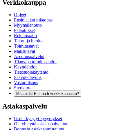
Verkkokauppa
Ohjeet
Ensitilaajan pikaopas
Myymälänouto
Palautukset
Reklamaatio
Takuu ja huolto
Toimitustavat
Maksutavat
Asennuspalvelut
Tilaus- ja toimitusehdot
Käyttöehdot
Tietosuojakäytäntö
Saavutettavuus
Vastuullisuus
Sivukartta
Mitä pidät Prisma.fi-verkkokaupasta?
Asiakaspalvelu
Usein kysytyt kysymykset
Ota yhteyttä asiakaspalveluun
Bonus ja asiakasomistajuus