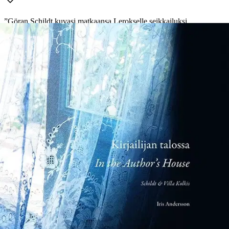
”Göran Schildt kuvasi matkaansa Lerokselle seikkailuksi
Odysseuksen vanavedessä. Omalla matkallani Schildtien
kreikkalainen kotitalo, Villa Kolkis, muodostui havaintojeni
alkupisteeksi, inspiraationmajaksi. Sain viettää talvikauden 2016 -
2017 saarella Christine Schildtin kanssa. Pitelemiesi kansien väliin
on koottu tuokioita, niin kaunokirjallisina kuvauksina kuin
mittatarkkoja piirustuksina, jotka pohjautuvat diplomityöhöni Leros
ja Villa Kolkis - Esseitä merkityksellisyydestä.
Analyysistä on
kehittynyt tarina, joka yhdistää ihmisen ja ympäristön, mielen ja
tilan. Editointiprosessin aikana minusta varttui arkkitehti ja saari on
ottanut kolmannen persoonan muodon.” Uuteen mielentilaan
virittyminen on yksi matkailun lumoista. Rajan ylittäessä katse
syvenee - iho näkee ja suu tuntee. Leroksen saarella sijaitseva Villa
Kolkis on ollut niin kirjailija Göran Schildtin (1917 - 2009) kuin
arkkitehti Iris Anderssonin (s. 1990) turvasatama, jonka kautta he
ovat lähestyneet Egeanmeren ympäristöä ja Välimeren
kulttuuripiiriä. Visuaalinen ja dokumentoiva teos Kirjailijan talossa
herättelee kysymään, mikä on olennaisinta. Se osoittaa Villa
Kolkiksen kautta arkkitehtuurin merkityksen paikkaan juurtumiseen
ja turvallisuuden tunteen synnylle. Arkkitehtuuri luo
olemassaolomme kehykset mielen ollessa erottamaton osa paikkaan
- Saari on kirjailijassa ja kirjailija saaressa.