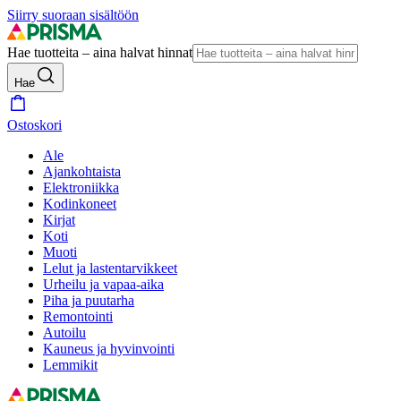
Siirry suoraan sisältöön
Hae tuotteita – aina halvat hinnat
Hae
Ostoskori
Ale
Ajankohtaista
Elektroniikka
Kodinkoneet
Kirjat
Koti
Muoti
Lelut ja lastentarvikkeet
Urheilu ja vapaa-aika
Piha ja puutarha
Remontointi
Autoilu
Kauneus ja hyvinvointi
Lemmikit