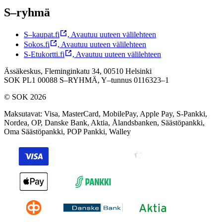
S–ryhmä
S–kaupat.fi
,
Avautuu uuteen välilehteen
Sokos.fi
,
Avautuu uuteen välilehteen
S-Etukortti.fi
,
Avautuu uuteen välilehteen
Ässäkeskus, Fleminginkatu 34, 00510 Helsinki
SOK PL1 00088 S–RYHMÄ,
Y–tunnus 0116323–1
© SOK 2026
Maksutavat
:
Visa, MasterCard, MobilePay, Apple Pay, S-Pankki,
Nordea, OP, Danske Bank, Aktia, Ålandsbanken, Säästöpankki,
Oma Säästöpankki, POP Pankki, Walley