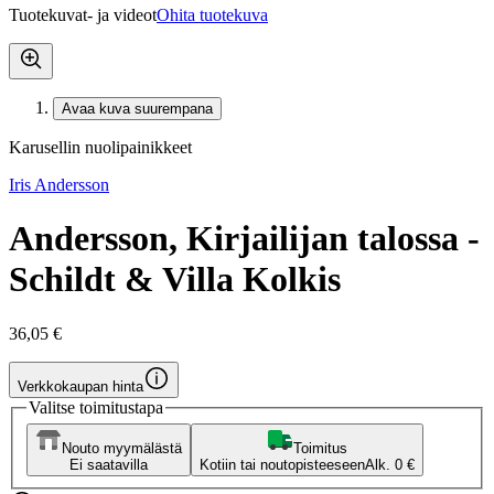
Tuotekuvat- ja videot
Ohita tuotekuva
Avaa kuva suurempana
Karusellin nuolipainikkeet
Iris Andersson
Andersson, Kirjailijan talossa -
Schildt & Villa Kolkis
36,05 €
Verkkokaupan hinta
Valitse toimitustapa
Nouto myymälästä
Toimitus
Ei saatavilla
Kotiin tai noutopisteeseen
Alk. 0 €