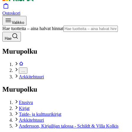
Ostoskori
Valikko
Hae tuotteita – aina halvat hinnat
Hae
Murupolku
…
Arkkitehtuuri
Murupolku
Etusivu
Kirjat
Taide- ja kulttuurikirjat
Arkkitehtuuri
Andersson, Kirjailijan talossa - Schildt & Villa Kolkis