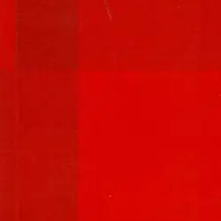
Suomen Rakennusinsinöörien Liitto RIL ry on julkaissut ohjeen RIL 12
peltosalaojituksen uusi investointitukihakukausi avattiin 2015 ja siihe
toteutusta sekä siihen osallistuvien osapuolten tehtäviä ja vastuita.
Julk
myös ohjeita. Salaojituksen laadun varmistamisessa voidaan julkaisuun vi
tukikäsittelijät voivat hyödyntää ohjeen määrittelemiä laatuvaatimuksia 
tarpeellisia lisäyksiä. Esim. suunnittelua ja toteutusta koskevaa ohjeistus
suunnittelijoille, salaojaurakoitsijoille, materiaalivalmistajille (putki
Näytä lisää
tuotekuvausta
Ominaisuudet
Oletko tyytyväinen tuotetietoihin?
Ovatko tuotetiedot riittävät? Jos tuotetiedoissa on puutteita tai niitä v
Anna palautetta
,
Avautuu uuteen välilehteen