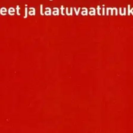
stin pakettiautomaattiin tai palvelupisteesee