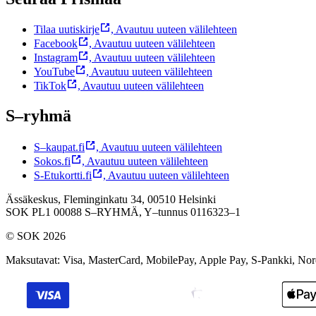
Tilaa uutiskirje
,
Avautuu uuteen välilehteen
Facebook
,
Avautuu uuteen välilehteen
Instagram
,
Avautuu uuteen välilehteen
YouTube
,
Avautuu uuteen välilehteen
TikTok
,
Avautuu uuteen välilehteen
S–ryhmä
S–kaupat.fi
,
Avautuu uuteen välilehteen
Sokos.fi
,
Avautuu uuteen välilehteen
S-Etukortti.fi
,
Avautuu uuteen välilehteen
Ässäkeskus, Fleminginkatu 34, 00510 Helsinki
SOK PL1 00088 S–RYHMÄ,
Y–tunnus 0116323–1
© SOK 2026
Maksutavat
:
Visa, MasterCard, MobilePay, Apple Pay, S-Pankki, No