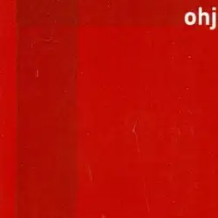
Nouto myymälästä
Toimitus
Ei saatavilla
Kotiin tai noutopisteeseen
Alk. 0 €
Ilmainen toimitus yli 100 €:n tilauksille Po
Etu ei koske Suuri‑lisäpalvelulla toimitettavia tuotteita.
Tarkista myymäläsaatavuus
Ei saatavilla
Tuotekuvaus