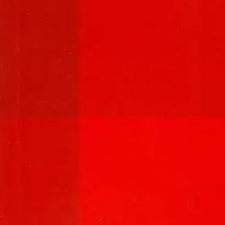
Ilmainen palautus 30 päivää.*
Nouto myymälästä ilman toimituskuluja.
Asiakasomistajalle Bonusta jopa 5 %.*
Verkkokauppa
Ohjeet
Ensitilaajan pikaopas
Myymälänouto
Palautukset
Reklamaatio
Takuu ja huolto
Toimitustavat
Maksutavat
Asennuspalvelut
Tilaus- ja toimitusehdot
Käyttöehdot
Tietosuojakäytäntö
Saavutettavuus
Vastuullisuus