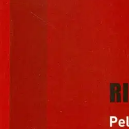
Asiakasomistaja-alennus
-15 %
Avaa kuva suurempana
Karusellin nuolipainikkeet
RIL
Peltosalaojituksen ohjeet ja la
35,91 €
Asiakasomistajahinta
Hinta ilman S-Etukorttia:
42,25 €
Verkkokaupan hinta
Valitse toimitustapa