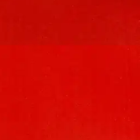
vuosina 1987 ja 2002. Nyt ohjeen päivitys oli tarpeen, kun
kumottiin. Julkaisu kuvaa peltosalaojituksen suunnittelua ja työn
 tarvikkeiden että työn osalta. Salaojituksen kunnossapitoon annetaan
n että tilaajan ja urakoitsijan välisessä sopimuksessa. Lisäksi
nnetta. Sisältö on päivitetty ajanmukaisilla tiedoilla ja siihen on tehty
 tahoille eli tilaajille (maanviljelijöille), salaojituksen
oimii myös oppikirjana. 57 sivua.