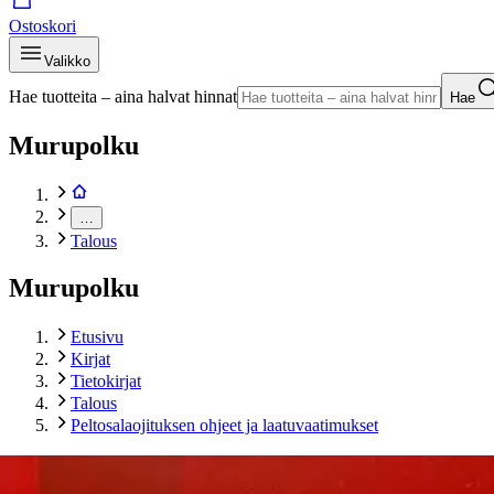
Ostoskori
Valikko
Hae tuotteita – aina halvat hinnat
Hae
Murupolku
…
Talous
Murupolku
Etusivu
Kirjat
Tietokirjat
Talous
Peltosalaojituksen ohjeet ja laatuvaatimukset
Tuotekuvat- ja videot
Ohita tuotekuva