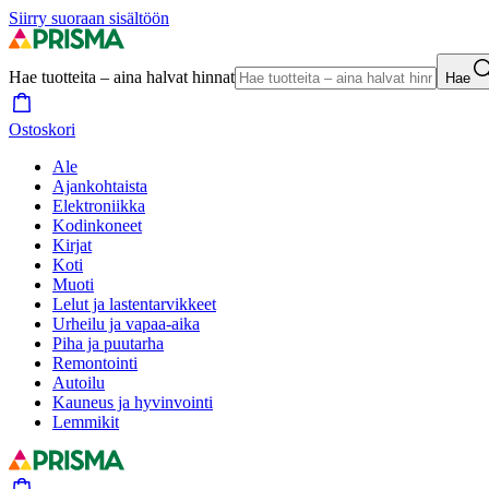
Siirry suoraan sisältöön
Hae tuotteita – aina halvat hinnat
Hae
Ostoskori
Ale
Ajankohtaista
Elektroniikka
Kodinkoneet
Kirjat
Koti
Muoti
Lelut ja lastentarvikkeet
Urheilu ja vapaa-aika
Piha ja puutarha
Remontointi
Autoilu
Kauneus ja hyvinvointi
Lemmikit