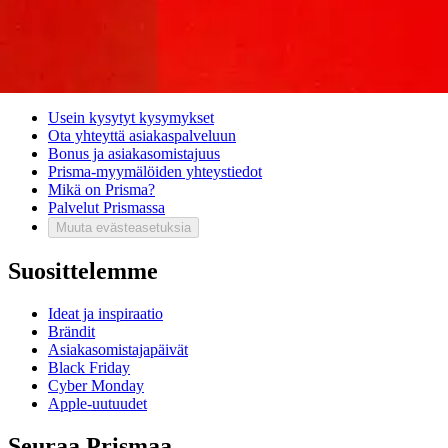
Sivukartta
Mitä pidät Prisma.fi-verkkokaupasta?
Asiakaspalvelu
Usein kysytyt kysymykset
Ota yhteyttä asiakaspalveluun
Bonus ja asiakasomistajuus
Prisma-myymälöiden yhteystiedot
Mikä on Prisma?
Palvelut Prismassa
Muuta evästeasetuksia
Suosittelemme
Ideat ja inspiraatio
Brändit
Asiakasomistajapäivät
Black Friday
Cyber Monday
Apple-uutuudet
Seuraa Prismaa