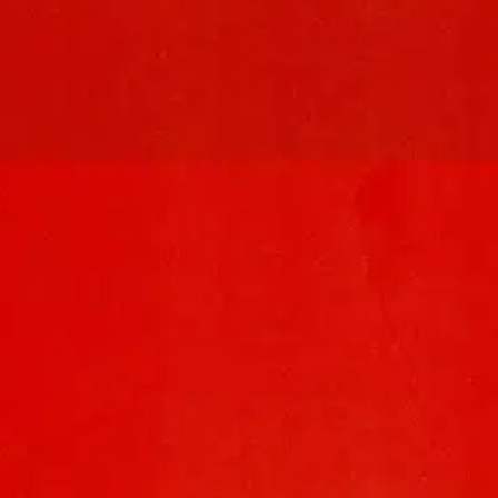
8 Peltosalaojituksen laatuvaatimukset vuonna 1981. Kirja päivitettiin 
n liittyvä valtioneuvoston asetus (joka sisälsi laatuvaatimuksia) samalla 
aisu määrittelee peltosalaojituksen laatuvaatimukset sekä suunnittelun,
itata esimerkiksi salaojituksen tilaajan (maanviljelijän) ja suunnittelija
tukipäätöksissään. Kirja noudattaa pääpiirteittäin edeltäjänsä sisältörake
ta on laajennettu. Julkaisu on tarkoitettu peltosalaojitukseen osallistuville
-, kaivo-) sekä investointitukea myöntäville viranomaistahoille. Julkaisu t
oisi muuten parantaa, anna palautetta.