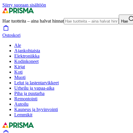
Siirry suoraan sisältöön
Hae tuotteita – aina halvat hinnat
Hae
Ostoskori
Ale
Ajankohtaista
Elektroniikka
Kodinkoneet
Kirjat
Koti
Muoti
Lelut ja lastentarvikkeet
Urheilu ja vapaa-aika
Piha ja puutarha
Remontointi
Autoilu
Kauneus ja hyvinvointi
Lemmikit