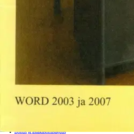
Verkkokauppa
Ohjeet
Ensitilaajan pikaopas
Myymälänouto
Palautukset
Reklamaatio
Takuu ja huolto
Toimitustavat
Maksutavat
Asennuspalvelut
Tilaus- ja toimitusehdot
Käyttöehdot
Tietosuojakäytäntö
Saavutettavuus
Vastuullisuus
Sivukartta
Mitä pidät Prisma.fi-verkkokaupasta?
Asiakaspalvelu
Usein kysytyt kysymykset
Ota yhteyttä asiakaspalveluun
Bonus ja asiakasomistajuus