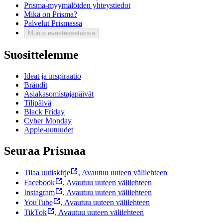
Prisma-myymälöiden yhteystiedot
Mikä on Prisma?
Palvelut Prismassa
Muuta evästeasetuksia
Suosittelemme
Ideat ja inspiraatio
Brändit
Asiakasomistajapäivät
Tilipäivä
Black Friday
Cyber Monday
Apple-uutuudet
Seuraa Prismaa
Tilaa uutiskirje
,
Avautuu uuteen välilehteen
Facebook
,
Avautuu uuteen välilehteen
Instagram
,
Avautuu uuteen välilehteen
YouTube
,
Avautuu uuteen välilehteen
TikTok
,
Avautuu uuteen välilehteen