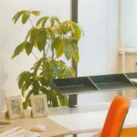
stin pakettiautomaattiin tai palvelupisteesee