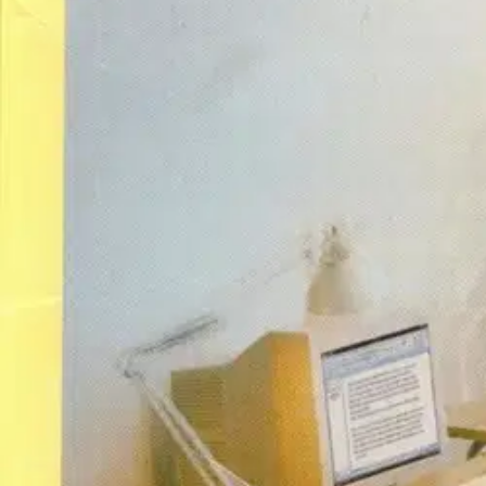
Nouto myymälästä
Toimitus
Ei saatavilla
Ei saatavilla
Ilmainen toimitus yli 100 €:n tilauksille Po
Etu ei koske Suuri‑lisäpalvelulla toimitettavia tuotteita.
Tarkista myymäläsaatavuus
Ei saatavilla
Tuotekuvaus