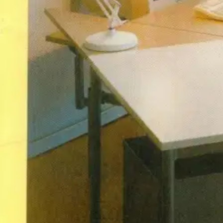
Näppäilytaito ja tekstinkäsittely -kirja on tarkoitettu kaikille näppäily- 
sokkokirjoitus
numerot ja merkit
asiakirjatyön perusteet
tekstinkäsittelyä.
Ominaisuudet
Oletko tyytyväinen tuotetietoihin?
Ovatko tuotetiedot riittävät? Jos tuotetiedoissa on puutteita tai niitä v
Anna palautetta
,
Avautuu uuteen välilehteen