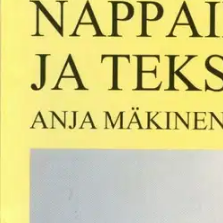
Asiakasomistaja-alennus
-15 %
Avaa kuva suurempana
Karusellin nuolipainikkeet
Anro
Mäkinen, Näppäilytaito ja tekst
31,49 €
Asiakasomistajahinta
Hinta ilman S-Etukorttia:
37,05 €
Verkkokaupan hinta
Valitse toimitustapa