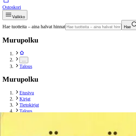
Ostoskori
Valikko
Hae tuotteita – aina halvat hinnat
Hae
Murupolku
…
Talous
Murupolku
Etusivu
Kirjat
Tietokirjat
Talous
Mäkinen, Näppäilytaito ja tekstinkäsittely
Tuotekuvat- ja videot
Ohita tuotekuva