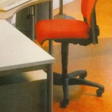
ja tekstinkäsittelytaitoa opiskeleville. Kirjan harjoitusten avulla pyritään
oisi muuten parantaa, anna palautetta.