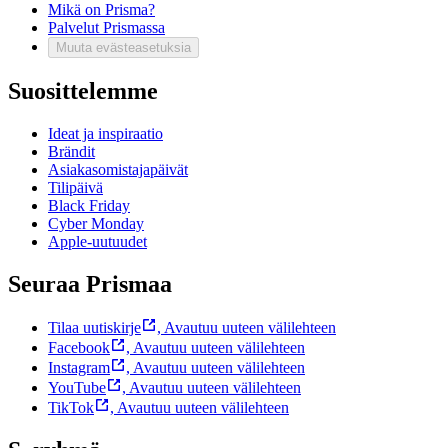
Mikä on Prisma?
Palvelut Prismassa
Muuta evästeasetuksia
Suosittelemme
Ideat ja inspiraatio
Brändit
Asiakasomistajapäivät
Tilipäivä
Black Friday
Cyber Monday
Apple-uutuudet
Seuraa Prismaa
Tilaa uutiskirje
,
Avautuu uuteen välilehteen
Facebook
,
Avautuu uuteen välilehteen
Instagram
,
Avautuu uuteen välilehteen
YouTube
,
Avautuu uuteen välilehteen
TikTok
,
Avautuu uuteen välilehteen