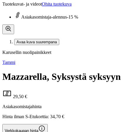
Tuotekuvat- ja videot
Ohita tuotekuva
Asiakasomistaja-alennus
-15 %
Avaa kuva suurempana
Karusellin nuolipainikkeet
Tammi
Mazzarella, Syksystä syksyyn
29,50 €
Asiakasomistajahinta
Hinta ilman S-Etukorttia:
34,70 €
Verkkokaupan hinta