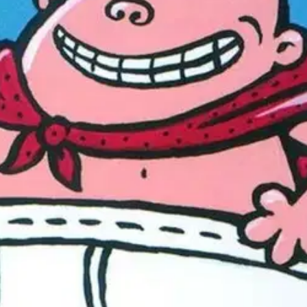
stin pakettiautomaattiin tai palvelupisteesee