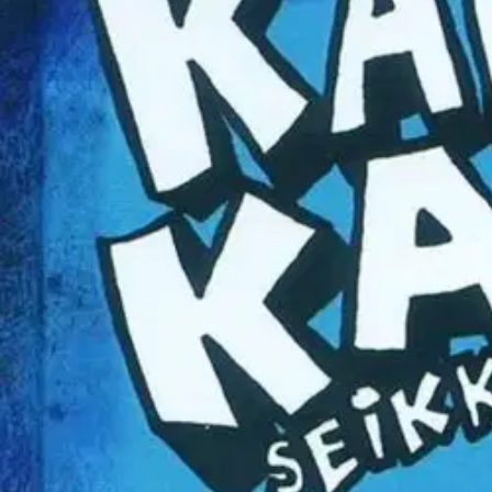
Asiakasomistaja-alennus
-15 %
Avaa kuva suurempana
Karusellin nuolipainikkeet
Tammi
Pilkey, Kapteeni Kalsari seikkai
15,17 €
Asiakasomistajahinta
Hinta ilman S-Etukorttia:
17,85 €
Verkkokaupan hinta
Valitse toimitustapa