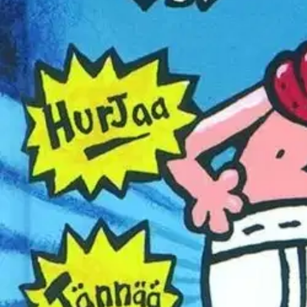
Nouto myymälästä
Toimitus
Ei saatavilla
Ei saatavilla
Ilmainen toimitus yli 100 €:n tilauksille Po
Etu ei koske Suuri‑lisäpalvelulla toimitettavia tuotteita.
Tarkista myymäläsaatavuus
Ei saatavilla
Tuotekuvaus