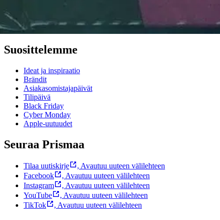
Prisma-myymälöiden yhteystiedot
Mikä on Prisma?
Palvelut Prismassa
Muuta evästeasetuksia
Suosittelemme
Ideat ja inspiraatio
Brändit
Asiakasomistajapäivät
Tilipäivä
Black Friday
Cyber Monday
Apple-uutuudet
Seuraa Prismaa
Tilaa uutiskirje
,
Avautuu uuteen välilehteen
Facebook
,
Avautuu uuteen välilehteen
Instagram
,
Avautuu uuteen välilehteen
YouTube
,
Avautuu uuteen välilehteen
TikTok
,
Avautuu uuteen välilehteen