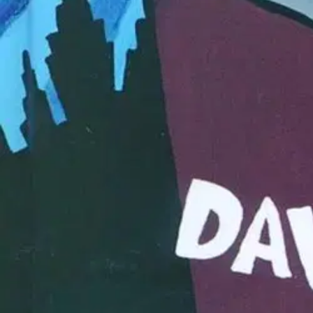
Ohjeet
Ensitilaajan pikaopas
Myymälänouto
Palautukset
Reklamaatio
Takuu ja huolto
Toimitustavat
Maksutavat
Asennuspalvelut
Tilaus- ja toimitusehdot
Käyttöehdot
Tietosuojakäytäntö
Saavutettavuus
Vastuullisuus
Sivukartta
Mitä pidät Prisma.fi-verkkokaupasta?
Asiakaspalvelu
Usein kysytyt kysymykset
Ota yhteyttä asiakaspalveluun
Bonus ja asiakasomistajuus