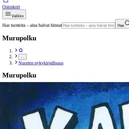
Ostoskori
Valikko
Hae tuotteita – aina halvat hinnat
Hae
Murupolku
…
Nuorten nykykirjallisuus
Murupolku
Etusivu
Kirjat
Nuortenkirjat
Nuorten nykykirjallisuus
Pilkey, Kapteeni Kalsari seikkailee
Tuotekuvat- ja videot
Ohita tuotekuva