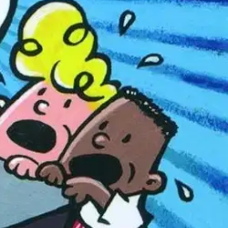
n Erno ja Huuko ovat koko rankan päivän vitsailleet, kujeilleet ja
arinoita.
Kapteeni Kalsari on yksi heidän keksimistään
Publishers Weekly -lehti valitsi Dav Pilkeyn vuoden 2019 henkilöksi