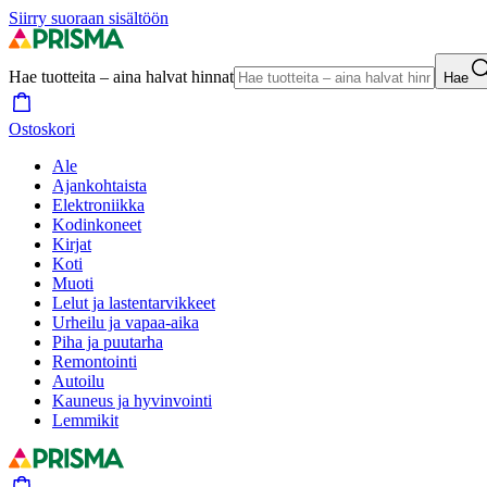
Siirry suoraan sisältöön
Hae tuotteita – aina halvat hinnat
Hae
Ostoskori
Ale
Ajankohtaista
Elektroniikka
Kodinkoneet
Kirjat
Koti
Muoti
Lelut ja lastentarvikkeet
Urheilu ja vapaa-aika
Piha ja puutarha
Remontointi
Autoilu
Kauneus ja hyvinvointi
Lemmikit