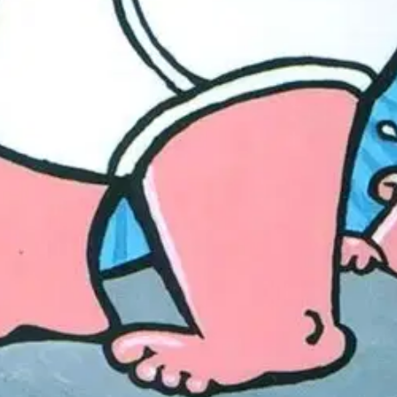
nen henkilöllisyys on NIIN salainen, ettei edes hän itse tiedä sitä! Ku
n Ernon takapihalle. Huukosta on kiva piirtää ja Ernosta kiva sepittää t
 Dav Pilkeyn avulla miljoonat lapset ovat löytäneet lukeisen riemun. 
i sitten J. K. Rowlingin.
oisi muuten parantaa, anna palautetta.