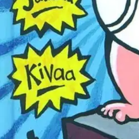
Hulvattoman hauskan sarjan ensimmäinen osa. Kapteeni Kalsarin todelli
aiheuttaneet sekasortoa koulussa, he rientävät mieluusti vanhaan majaa
supersankareista, nyt jo maailmankuulu! Lukeminen antaa supervoimia!
ja kirjoitti, että Pilkey tekee eniten lasten lukuinnostuksen lisäämiseks
Näytä lisää
tuotekuvausta
Ominaisuudet
Oletko tyytyväinen tuotetietoihin?
Ovatko tuotetiedot riittävät? Jos tuotetiedoissa on puutteita tai niitä v
Anna palautetta
,
Avautuu uuteen välilehteen
Verkkokauppa