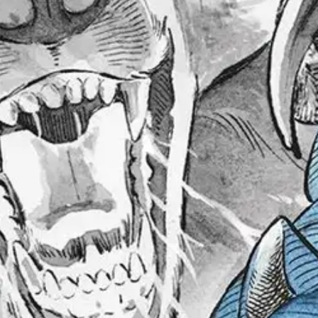
stin pakettiautomaattiin tai palvelupisteesee