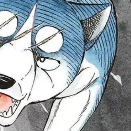
rja liittyy pitkään tarinakokonaisuuteen, jota on voitu seurata
ansa. Last Wars jatkuu kaikkiaan 22 osan verran! Ikäsuositus: 13+