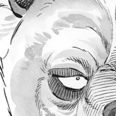
Avaa kuva suurempana
Karusellin nuolipainikkeet
Sangatsu Manga
Takahashi, Last Wars 17 - Vaara
17,25 €
Verkkokaupan hinta
Valitse toimitustapa
Nouto myymälästä
Toimitus
Ei saatavilla
Kotiin tai noutopisteeseen
Alk. 0 €
Huomaa pidempi toimitusaika