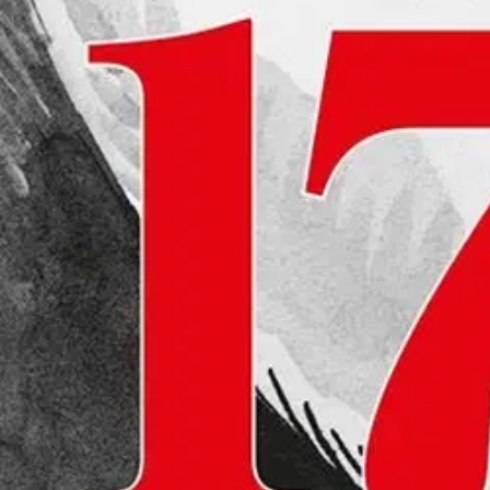
Verkkokauppa
Ohjeet
Ensitilaajan pikaopas
Myymälänouto
Palautukset
Reklamaatio
Takuu ja huolto
Toimitustavat
Maksutavat
Asennuspalvelut
Tilaus- ja toimitusehdot
Käyttöehdot
Tietosuojakäytäntö
Saavutettavuus
Vastuullisuus
Sivukartta
Mitä pidät Prisma.fi-verkkokaupasta?
Asiakaspalvelu
Usein kysytyt kysymykset
Ota yhteyttä asiakaspalveluun