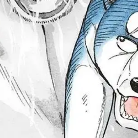
ihiro Takahashin sankarit kokoontuvat viimeiseen taistoon Last Wars -sa
Takahashi on koiratarinoiden tekijänä maineensa veroinen, omaa luokka
oisi muuten parantaa, anna palautetta.