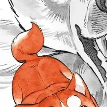
Ilmainen toimitus yli 100 €:n tilauksille Po
Etu ei koske Suuri‑lisäpalvelulla toimitettavia tuotteita.
Tarkista myymäläsaatavuus
Ei saatavilla
Tuotekuvaus