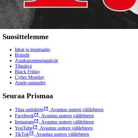
Bonus ja asiakasomistajuus
Prisma-myymälöiden yhteystiedot
Mikä on Prisma?
Palvelut Prismassa
Muuta evästeasetuksia
Suosittelemme
Ideat ja inspiraatio
Brändit
Asiakasomistajapäivät
Tilipäivä
Black Friday
Cyber Monday
Apple-uutuudet
Seuraa Prismaa
Tilaa uutiskirje
,
Avautuu uuteen välilehteen
Facebook
,
Avautuu uuteen välilehteen
Instagram
,
Avautuu uuteen välilehteen
YouTube
,
Avautuu uuteen välilehteen
TikTok
,
Avautuu uuteen välilehteen