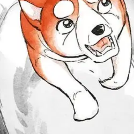
Hopeanuoli, Weed ja Orion saavat jatkoa! Koiratarinoiden mestari Yosh
suomeksi jo vuodesta 2010. Kahdesti maassamme vieraillut Yoshihiro 
Ominaisuudet
Oletko tyytyväinen tuotetietoihin?
Ovatko tuotetiedot riittävät? Jos tuotetiedoissa on puutteita tai niitä v
Anna palautetta
,
Avautuu uuteen välilehteen
Ilmainen palautus 30 päivää.*
Nouto myymälästä ilman toimituskuluja.
Asiakasomistajalle Bonusta jopa 5 %.*