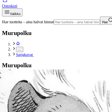
Ostoskori
Valikko
Hae tuotteita – aina halvat hinnat
Hae
Murupolku
…
Sarjakuvat
Murupolku
Etusivu
Kirjat
Sarjakuvat
Takahashi, Last Wars 17 - Vaarallinen ystävyys
Tuotekuvat- ja videot
Ohita tuotekuva