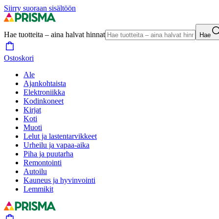
Siirry suoraan sisältöön
Hae tuotteita – aina halvat hinnat
Hae
Ostoskori
Ale
Ajankohtaista
Elektroniikka
Kodinkoneet
Kirjat
Koti
Muoti
Lelut ja lastentarvikkeet
Urheilu ja vapaa-aika
Piha ja puutarha
Remontointi
Autoilu
Kauneus ja hyvinvointi
Lemmikit