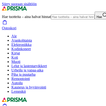
Siirry suoraan sisältöön
Hae tuotteita – aina halvat hinnat
Hae
Ostoskori
Ale
Ajankohtaista
Elektroniikka
Kodinkoneet
Kirjat
Koti
Muoti
Lelut ja lastentarvikkeet
Urheilu ja vapaa-aika
Piha ja puutarha
Remontointi
Autoilu
Kauneus ja hyvinvointi
Lemmikit