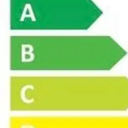
Asiakasomistaja-alennus
-5 %