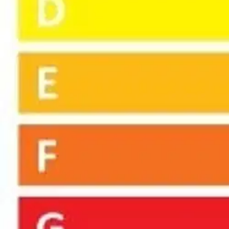
Avaa kuva suurempana
Avaa kuva suurempana
Avaa kuva suurempana
Avaa kuva suurempana
Avaa kuva suurempana
Avaa kuva suurempana
Karusellin nuolipainikkeet
Seuraava
Karusellin pikakuvakkeet