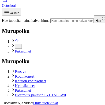
Ostoskori
Valikko
Hae tuotteita – aina halvat hinnat
Hae
Murupolku
…
Pakastimet
Murupolku
Etusivu
Kodinkoneet
Keittiön kodinkoneet
Kylmälaitteet
Pakastimet
Electrolux pakastin LYB1AE8W0
Tuotekuvat- ja videot
Ohita tuotekuvat