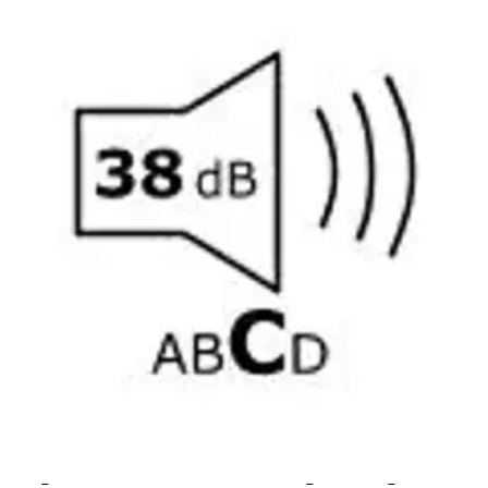
stin pakettiautomaattiin tai palvelupisteesee