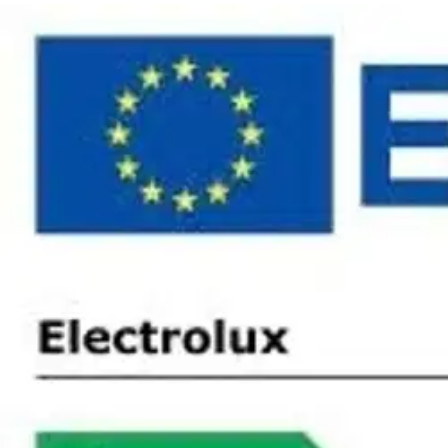
Karusellin pikakuvakkeet