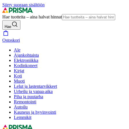
Siirry suoraan sisältöön
Hae tuotteita – aina halvat hinnat
Hae
Ostoskori
Ale
Ajankohtaista
Elektroniikka
Kodinkoneet
Kirjat
Koti
Muoti
Lelut ja lastentarvikkeet
Urheilu ja vapaa-aika
Piha ja puutarha
Remontointi
Autoilu
Kauneus ja hyvinvointi
Lemmikit