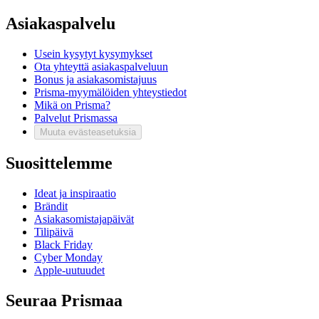
Asiakaspalvelu
Usein kysytyt kysymykset
Ota yhteyttä asiakaspalveluun
Bonus ja asiakasomistajuus
Prisma-myymälöiden yhteystiedot
Mikä on Prisma?
Palvelut Prismassa
Muuta evästeasetuksia
Suosittelemme
Ideat ja inspiraatio
Brändit
Asiakasomistajapäivät
Tilipäivä
Black Friday
Cyber Monday
Apple-uutuudet
Seuraa Prismaa