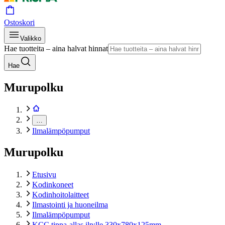
Ostoskori
Valikko
Hae tuotteita – aina halvat hinnat
Hae
Murupolku
…
Ilmalämpöpumput
Murupolku
Etusivu
Kodinkoneet
Kodinhoitolaitteet
Ilmastointi ja huoneilma
Ilmalämpöpumput
KCC tippa-allas ilp:lle 330x780x125mm