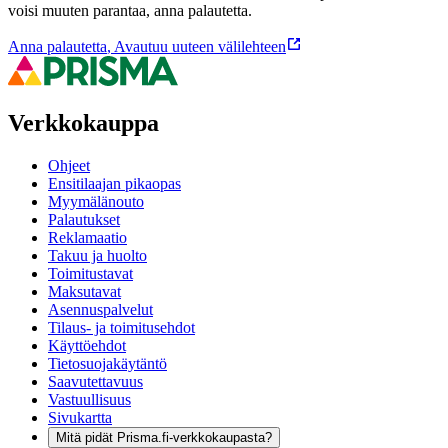
voisi muuten parantaa, anna palautetta.
Anna palautetta
,
Avautuu uuteen välilehteen
Verkkokauppa
Ohjeet
Ensitilaajan pikaopas
Myymälänouto
Palautukset
Reklamaatio
Takuu ja huolto
Toimitustavat
Maksutavat
Asennuspalvelut
Tilaus- ja toimitusehdot
Käyttöehdot
Tietosuojakäytäntö
Saavutettavuus
Vastuullisuus
Sivukartta
Mitä pidät Prisma.fi-verkkokaupasta?