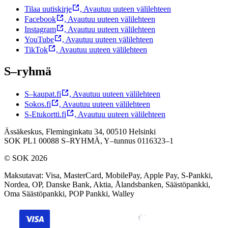
Tilaa uutiskirje
,
Avautuu uuteen välilehteen
Facebook
,
Avautuu uuteen välilehteen
Instagram
,
Avautuu uuteen välilehteen
YouTube
,
Avautuu uuteen välilehteen
TikTok
,
Avautuu uuteen välilehteen
S–ryhmä
S–kaupat.fi
,
Avautuu uuteen välilehteen
Sokos.fi
,
Avautuu uuteen välilehteen
S-Etukortti.fi
,
Avautuu uuteen välilehteen
Ässäkeskus, Fleminginkatu 34, 00510 Helsinki
SOK PL1 00088 S–RYHMÄ,
Y–tunnus 0116323–1
© SOK 2026
Maksutavat
:
Visa, MasterCard, MobilePay, Apple Pay, S-Pankki,
Nordea, OP, Danske Bank, Aktia, Ålandsbanken, Säästöpankki,
Oma Säästöpankki, POP Pankki, Walley