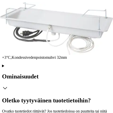
Ei saatavilla
Tuotekuvaus
Ulkoyksikön tippa-allas varustettuna 5m lämmityskaapelilla
sisäänrakennetulla termostaatilla joka kytkeytyy päälle
+3°C,Kondessivedenpoistomuhvi 32mm
Ominaisuudet
Oletko tyytyväinen tuotetietoihin?
Ovatko tuotetiedot riittävät? Jos tuotetiedoissa on puutteita tai niitä