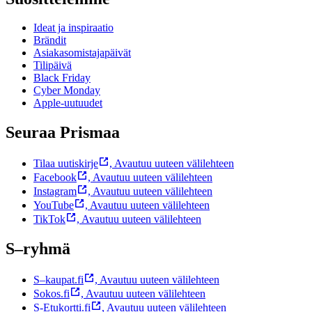
Ideat ja inspiraatio
Brändit
Asiakasomistajapäivät
Tilipäivä
Black Friday
Cyber Monday
Apple-uutuudet
Seuraa Prismaa
Tilaa uutiskirje
,
Avautuu uuteen välilehteen
Facebook
,
Avautuu uuteen välilehteen
Instagram
,
Avautuu uuteen välilehteen
YouTube
,
Avautuu uuteen välilehteen
TikTok
,
Avautuu uuteen välilehteen
S–ryhmä
S–kaupat.fi
,
Avautuu uuteen välilehteen
Sokos.fi
,
Avautuu uuteen välilehteen
S-Etukortti.fi
,
Avautuu uuteen välilehteen