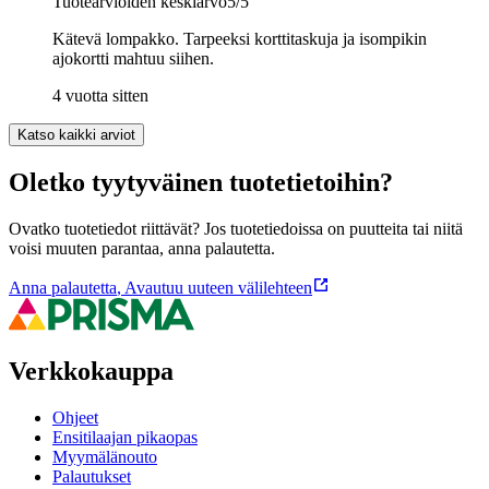
Tuotearvioiden keskiarvo
5
/5
Kätevä lompakko. Tarpeeksi korttitaskuja ja isompikin
ajokortti mahtuu siihen.
4 vuotta sitten
Katso kaikki arviot
Oletko tyytyväinen tuotetietoihin?
Ovatko tuotetiedot riittävät? Jos tuotetiedoissa on puutteita tai niitä
voisi muuten parantaa, anna palautetta.
Anna palautetta
,
Avautuu uuteen välilehteen
Verkkokauppa
Ohjeet
Ensitilaajan pikaopas
Myymälänouto
Palautukset