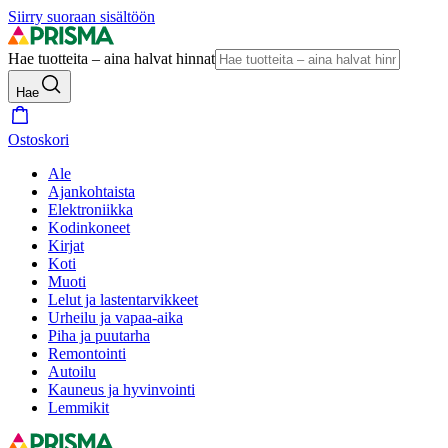
Siirry suoraan sisältöön
Hae tuotteita – aina halvat hinnat
Hae
Ostoskori
Ale
Ajankohtaista
Elektroniikka
Kodinkoneet
Kirjat
Koti
Muoti
Lelut ja lastentarvikkeet
Urheilu ja vapaa-aika
Piha ja puutarha
Remontointi
Autoilu
Kauneus ja hyvinvointi
Lemmikit