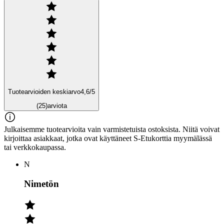
Tuotearvioiden keskiarvo
4,6
/5
(25)
arviota
Julkaisemme tuotearvioita vain varmistetuista ostoksista. Niitä voivat
kirjoittaa asiakkaat, jotka ovat käyttäneet S-Etukorttia myymälässä
tai verkkokaupassa.
N
Nimetön