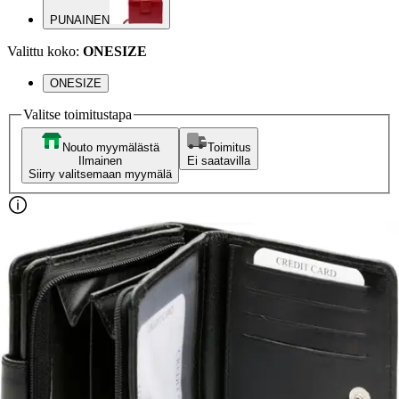
PUNAINEN
Valittu koko:
ONESIZE
ONESIZE
Valitse toimitustapa
Nouto myymälästä
Toimitus
Ilmainen
Ei saatavilla
Siirry valitsemaan myymälä
Ilmainen toimitus yli 100 €:n tilauksille
Postin pakettiautomaattiin tai
palvelupisteeseen!
Etu ei koske Suuri‑lisäpalvelulla toimitettavia tuotteita.