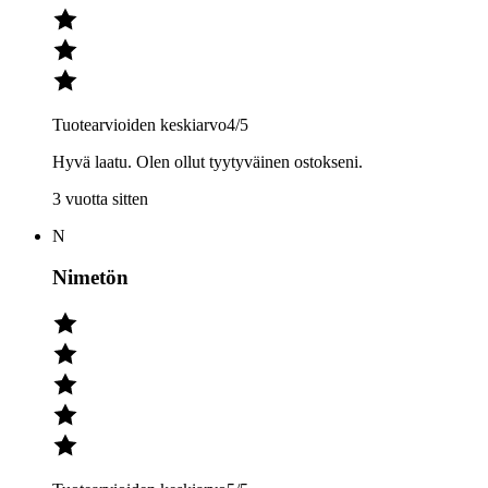
Tuotearvioiden keskiarvo
4
/5
Hyvä laatu. Olen ollut tyytyväinen ostokseni.
3 vuotta sitten
N
Nimetön