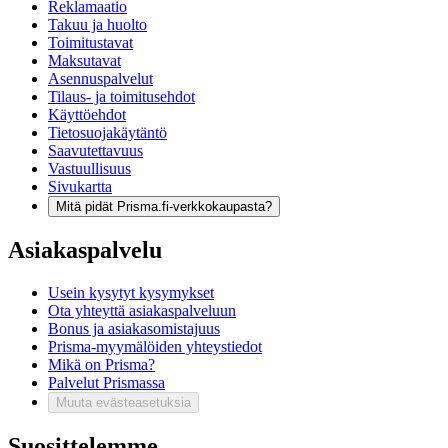
Reklamaatio
Takuu ja huolto
Toimitustavat
Maksutavat
Asennuspalvelut
Tilaus- ja toimitusehdot
Käyttöehdot
Tietosuojakäytäntö
Saavutettavuus
Vastuullisuus
Sivukartta
Mitä pidät Prisma.fi-verkkokaupasta?
Asiakaspalvelu
Usein kysytyt kysymykset
Ota yhteyttä asiakaspalveluun
Bonus ja asiakasomistajuus
Prisma-myymälöiden yhteystiedot
Mikä on Prisma?
Palvelut Prismassa
Muuta evästeasetuksia
Suosittelemme