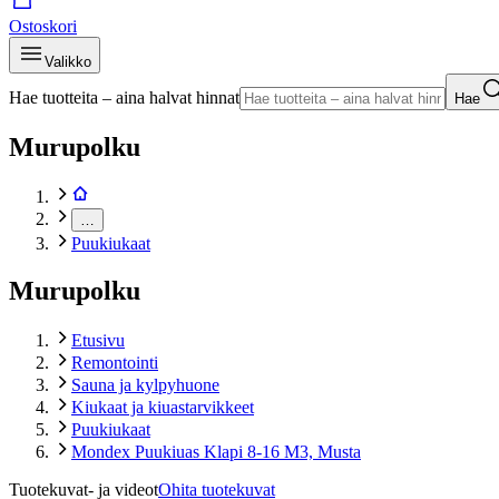
Ostoskori
Valikko
Hae tuotteita – aina halvat hinnat
Hae
Murupolku
…
Puukiukaat
Murupolku
Etusivu
Remontointi
Sauna ja kylpyhuone
Kiukaat ja kiuastarvikkeet
Puukiukaat
Mondex Puukiuas Klapi 8-16 M3, Musta
Tuotekuvat- ja videot
Ohita tuotekuvat