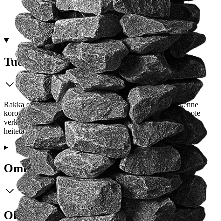
Ei saatavilla
Tuotekuvaus
Rakka on ainutlaatuinen designkiuas, jonka patentoitu rakenne
korostaa kiven luonnollista karheaa kauneutta. Kiukaassa ei ole
verkkoa lainkaan, löylypinta on välittömästi siinä, minne vesi
heitetään.
Ominaisuudet
Oletko tyytyväinen tuotetietoihin?