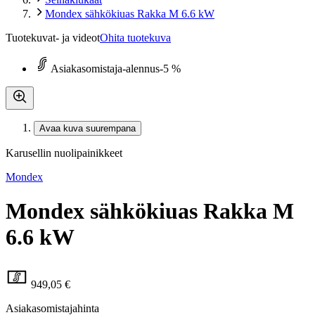
Mondex sähkökiuas Rakka M 6.6 kW
Tuotekuvat- ja videot
Ohita tuotekuva
Asiakasomistaja-alennus
-5 %
Avaa kuva suurempana
Karusellin nuolipainikkeet
Mondex
Mondex sähkökiuas Rakka M
6.6 kW
949,05 €
Asiakasomistajahinta