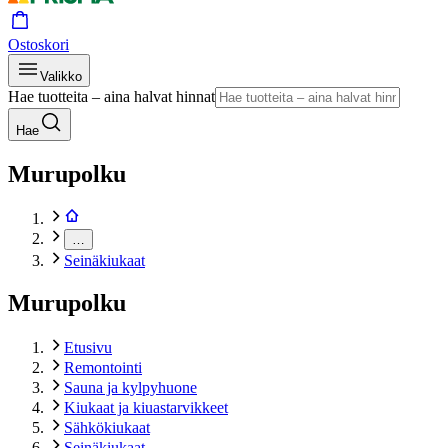
Ostoskori
Valikko
Hae tuotteita – aina halvat hinnat
Hae
Murupolku
…
Seinäkiukaat
Murupolku
Etusivu
Remontointi
Sauna ja kylpyhuone
Kiukaat ja kiuastarvikkeet
Sähkökiukaat
Seinäkiukaat