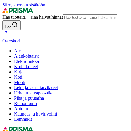
Siirry suoraan sisältöön
Hae tuotteita – aina halvat hinnat
Hae
Ostoskori
Ale
Ajankohtaista
Elektroniikka
Kodinkoneet
Kirjat
Koti
Muoti
Lelut ja lastentarvikkeet
Urheilu ja vapaa-aika
Piha ja puutarha
Remontointi
Autoilu
Kauneus ja hyvinvointi
Lemmikit