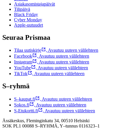
Asiakasomistajapäivät
Tilipäivä
Black Friday
Cyber Monday
Apple-uutuudet
Seuraa Prismaa
Tilaa uutiskirje
,
Avautuu uuteen välilehteen
Facebook
,
Avautuu uuteen välilehteen
Instagram
,
Avautuu uuteen välilehteen
YouTube
,
Avautuu uuteen välilehteen
TikTok
,
Avautuu uuteen välilehteen
S–ryhmä
S–kaupat.fi
,
Avautuu uuteen välilehteen
Sokos.fi
,
Avautuu uuteen välilehteen
S-Etukortti.fi
,
Avautuu uuteen välilehteen
Ässäkeskus, Fleminginkatu 34, 00510 Helsinki
SOK PL1 00088 S–RYHMÄ,
Y–tunnus 0116323–1