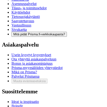
Asennuspalvelut
Tilaus- ja toimitusehdot
Käyttöehdot
Tietosuojakäytäntö
Saavutettavuus
Vastuullisuus
Sivukartta
Mitä pidät Prisma.fi-verkkokaupasta?
Asiakaspalvelu
Usein kysytyt kysymykset
Ota yhteyttä asiakaspalveluun
Bonus ja asiakasomistajuus
Prisma-myymälöiden yhteystiedot
Mikä on Prisma?
Palvelut Prismassa
Muuta evästeasetuksia
Suosittelemme
Ideat ja inspiraatio
Brändit