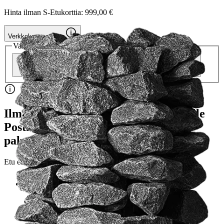
Hinta ilman S-Etukorttia:
999,00 €
Verkkokaupan hinta
Valitse toimitustapa
Nouto myymälästä
Toimitus
Ei saatavilla
Kotiin tai noutopisteeseen
Alk. 4,95 €
Ilmainen toimitus yli 100 €:n tilauksille
Postin pakettiautomaattiin tai
palvelupisteeseen!
Etu ei koske Suuri‑lisäpalvelulla toimitettavia tuotteita.
Tarkista myymäläsaatavuus