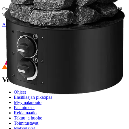
Ovatko tuotetiedot riittävät? Jos tuotetiedoissa on puutteita tai niitä
voisi muuten parantaa, anna palautetta.
Anna palautetta
,
Avautuu uuteen välilehteen
Ilmainen palautus 30 päivää.*
Nouto myymälästä ilman toimituskuluja.
Asiakasomistajalle Bonusta jopa 5 %.*
Verkkokauppa
Ohjeet
Ensitilaajan pikaopas
Myymälänouto
Palautukset
Reklamaatio
Takuu ja huolto
Toimitustavat
Maksutavat