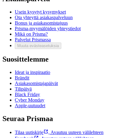
Usein kysytyt kysymykset
Ota yhteyttä asiakaspalveluun
Bonus ja asiakasomistajuus
Prisma-myymälöiden yhteystiedot
Mikä on Prisma?
Palvelut Prismassa
Muuta evästeasetuksia
Suosittelemme
Ideat ja inspiraatio
Brändit
Asiakasomistajapäivät
Tilipäivä
Black Friday
Cyber Monday
Apple-uutuudet
Seuraa Prismaa
Tilaa uutiskirje
,
Avautuu uuteen välilehteen