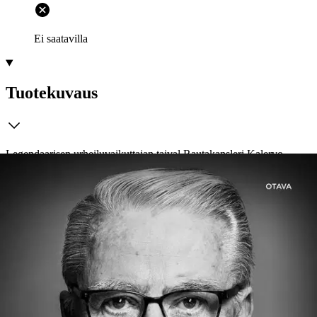
Ei saatavilla
Tuotekuvaus
Legendaarisen urheiluvaikuttajan taival Rautakansleri Kalervo
Kummola on vaikuttanut suomalaisessa jääkiekossa vahvemmin ja
kauemmin kuin kukaan. Hän on jyrähtänyt usein, lempinimensä
mukaisesti. Kale on jättänyt puumerkkinsä myös politiikkaan,
televisio- ja viihdebisnekseen sekä Tampereen kehitykseen. Nyt
Kummola tyhjentää siekailematta elämänsä pajatson, tarinoita riittää.
Teos paljastaa myös rautakanslerin yksityisen puolen, herkemmän
Kummolan, joka yltyy laulamaan illan tummuessa.
Hän on
vaikuttanut varsinkin jääkiekkoilun kehitykseen Suomessa ja
maailmalla seitsemällä vuosikymmenellä. On tilinpäätöksen aika.
Näytä lisää
tuotekuvausta