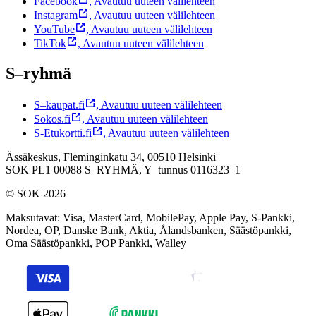
Facebook
,
Avautuu uuteen välilehteen
Instagram
,
Avautuu uuteen välilehteen
YouTube
,
Avautuu uuteen välilehteen
TikTok
,
Avautuu uuteen välilehteen
S–ryhmä
S–kaupat.fi
,
Avautuu uuteen välilehteen
Sokos.fi
,
Avautuu uuteen välilehteen
S-Etukortti.fi
,
Avautuu uuteen välilehteen
Ässäkeskus, Fleminginkatu 34, 00510 Helsinki
SOK PL1 00088 S–RYHMÄ,
Y–tunnus 0116323–1
© SOK 2026
Maksutavat
:
Visa, MasterCard, MobilePay, Apple Pay, S-Pankki,
Nordea, OP, Danske Bank, Aktia, Ålandsbanken, Säästöpankki,
Oma Säästöpankki, POP Pankki, Walley