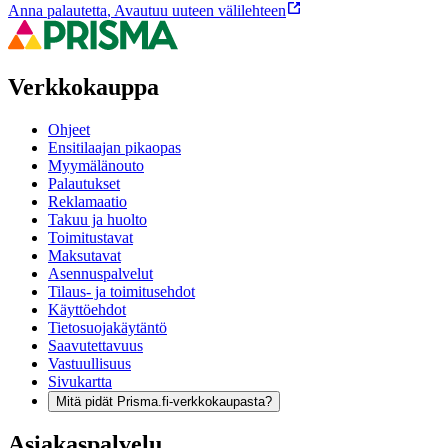
Anna palautetta
,
Avautuu uuteen välilehteen
Verkkokauppa
Ohjeet
Ensitilaajan pikaopas
Myymälänouto
Palautukset
Reklamaatio
Takuu ja huolto
Toimitustavat
Maksutavat
Asennuspalvelut
Tilaus- ja toimitusehdot
Käyttöehdot
Tietosuojakäytäntö
Saavutettavuus
Vastuullisuus
Sivukartta
Mitä pidät Prisma.fi-verkkokaupasta?
Asiakaspalvelu