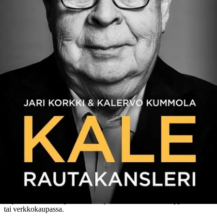
Ominaisuudet
Arviot
Tuotearvioiden keskiarvo
4
/5
(1)
arvio
Julkaisemme tuotearvioita vain varmistetuista ostoksista. Niitä voivat
kirjoittaa asiakkaat, jotka ovat käyttäneet S-Etukorttia myymälässä
tai verkkokaupassa.