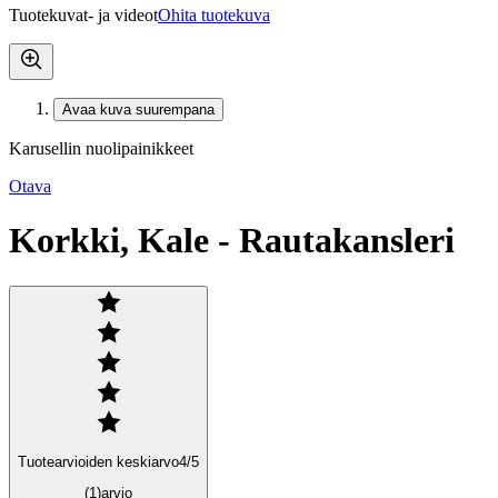
Tuotekuvat- ja videot
Ohita tuotekuva
Avaa kuva suurempana
Karusellin nuolipainikkeet
Otava
Korkki, Kale - Rautakansleri
Tuotearvioiden keskiarvo
4
/5
(1)
arvio