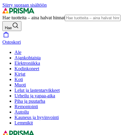
Siirry suoraan sisältöön
Hae tuotteita – aina halvat hinnat
Hae
Ostoskori
Ale
Ajankohtaista
Elektroniikka
Kodinkoneet
Kirjat
Koti
Muoti
Lelut ja lastentarvikkeet
Urheilu ja vapaa-aika
Piha ja puutarha
Remontointi
Autoilu
Kauneus ja hyvinvointi
Lemmikit