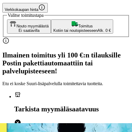
Verkkokaupan hinta
Valitse toimitustapa
Nouto myymälästä
Toimitus
Ei saatavilla
Kotiin tai noutopisteeseen
Alk. 0 €
Ilmainen toimitus yli 100 €:n tilauksille
Postin pakettiautomaattiin tai
palvelupisteeseen!
Etu ei koske Suuri‑lisäpalvelulla toimitettavia tuotteita.
Tarkista myymäläsaatavuus