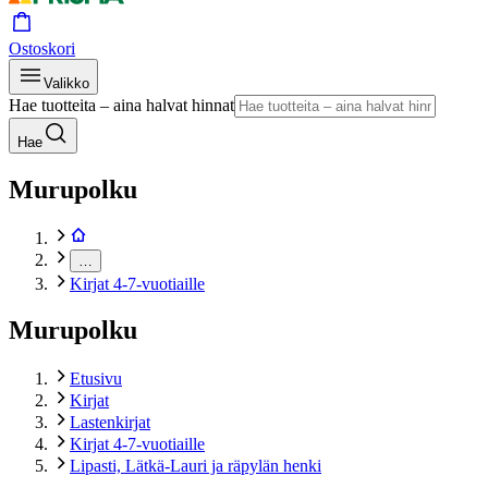
Ostoskori
Valikko
Hae tuotteita – aina halvat hinnat
Hae
Murupolku
…
Kirjat 4-7-vuotiaille
Murupolku
Etusivu
Kirjat
Lastenkirjat
Kirjat 4-7-vuotiaille
Lipasti, Lätkä-Lauri ja räpylän henki