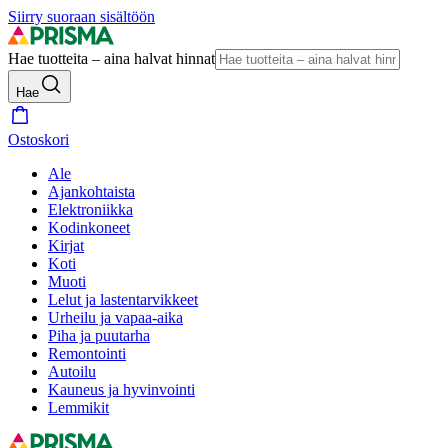
Siirry suoraan sisältöön
Hae tuotteita – aina halvat hinnat
Hae
Ostoskori
Ale
Ajankohtaista
Elektroniikka
Kodinkoneet
Kirjat
Koti
Muoti
Lelut ja lastentarvikkeet
Urheilu ja vapaa-aika
Piha ja puutarha
Remontointi
Autoilu
Kauneus ja hyvinvointi
Lemmikit