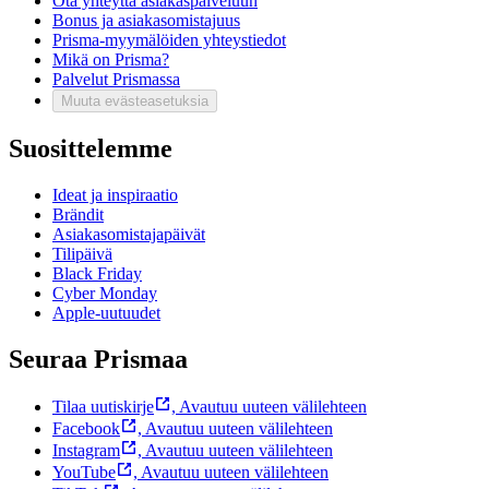
Ota yhteyttä asiakaspalveluun
Bonus ja asiakasomistajuus
Prisma-myymälöiden yhteystiedot
Mikä on Prisma?
Palvelut Prismassa
Muuta evästeasetuksia
Suosittelemme
Ideat ja inspiraatio
Brändit
Asiakasomistajapäivät
Tilipäivä
Black Friday
Cyber Monday
Apple-uutuudet
Seuraa Prismaa
Tilaa uutiskirje
,
Avautuu uuteen välilehteen
Facebook
,
Avautuu uuteen välilehteen
Instagram
,
Avautuu uuteen välilehteen
YouTube
,
Avautuu uuteen välilehteen