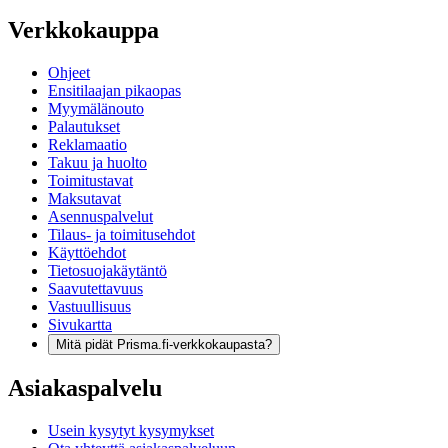
Verkkokauppa
Ohjeet
Ensitilaajan pikaopas
Myymälänouto
Palautukset
Reklamaatio
Takuu ja huolto
Toimitustavat
Maksutavat
Asennuspalvelut
Tilaus- ja toimitusehdot
Käyttöehdot
Tietosuojakäytäntö
Saavutettavuus
Vastuullisuus
Sivukartta
Mitä pidät Prisma.fi-verkkokaupasta?
Asiakaspalvelu
Usein kysytyt kysymykset