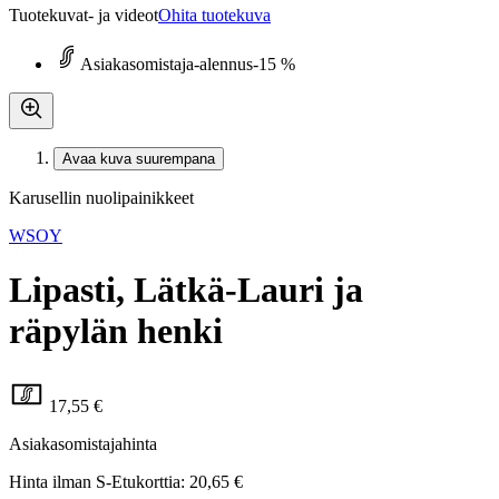
Tuotekuvat- ja videot
Ohita tuotekuva
Asiakasomistaja-alennus
-15 %
Avaa kuva suurempana
Karusellin nuolipainikkeet
WSOY
Lipasti, Lätkä-Lauri ja
räpylän henki
17,55 €
Asiakasomistajahinta
Hinta ilman S-Etukorttia:
20,65 €