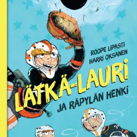
Ei saatavilla
Tuotekuvaus
Menevää luettavaa nuorille urheilijoille! Lätkä-Lauri -sarja on
vauhtia, huumoria ja täpäriä tilanteita – niin jäällä kuin sen
ulkopuolellakin. Suosittuja Lätkä-Lauri kirjoja on myyty jo yli 200
000 kappaletta! Lätkä-Lauri on aina loistanut joukkueensa
maalivahtina, mutta uudessa seurassa ykkösmaalivahdin paikasta
syntyy kilpailu. Ihmeräpylän taikavoimillekin nauretaan ja Lauri
heittää räpylän nurkkaan.
Samassa valot sammuvat jäähallista ja
pukuhuoneessa tapahtuu kummia! Onko räpylän henki suuttunut?
Lätkä-Lauri-kirjoja on helppo ja hauska lukea. Joka sivulla on
sopivasti tekstiä ja vitsikäs värikuvitus. ”Lätkä-Laurin jääkiekkokirja
on kuin lukisi Aku Ankkaa, Tatua ja Patua sekä Mauri Kunnasta
samalla kertaa.” – Mari Viertola, Turun Sanomat Kirjailija Roope
Lipasti ja kuvittaja Harri Oksanen ovat itsekin olleet joskus lätkää
pelaavia pikkupoikia. He ovat tehneet yhdessä lukuisia suosittuja
Lätkä-Lauri-romaaneja sekä humoristiset tietoteokset Lätkä-Laurin
jääkiekkokirja (2019) ja Lätkä-Laurin kesälajit (2024).