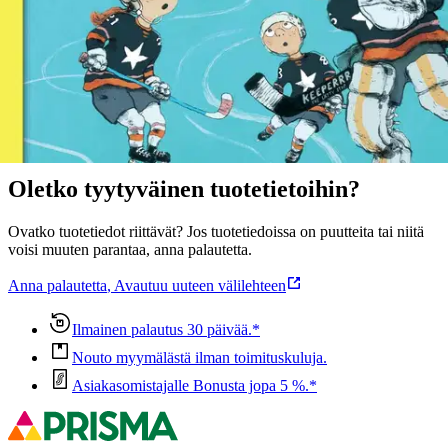
Näytä lisää
tuotekuvausta
Ominaisuudet
Oletko tyytyväinen tuotetietoihin?
Ovatko tuotetiedot riittävät? Jos tuotetiedoissa on puutteita tai niitä
voisi muuten parantaa, anna palautetta.
Anna palautetta
,
Avautuu uuteen välilehteen
Ilmainen palautus 30 päivää.*
Nouto myymälästä ilman toimituskuluja.
Asiakasomistajalle Bonusta jopa 5 %.*