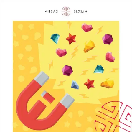
Ei saatavilla
Tuotekuvaus
Tunnista rajasi, pidä puolesi ja opi sanomaan myönteisesti ei. Ei on
yksi kielen tärkeimmistä ja voimallisimmista sanoista. Kuormitumme
työ- ja perhe-elämässä erilaista pyynnöistä ja odotuksista, emmekä
välttämättä osaa sanoa ei. Neuvottelutaidon mestari William Ury
tarjoaa kirjassaan Myönteinen ei - Kuinka sanoa ei ja saada
haluamasi lopputulos konkreettisia ohjeita ja käytännön esimerkkejä
siihen, miten sanotaan myönteisesti ei joka tilanteessa.
Itsellesi
tärkeät arvot ja asiat selkeytyvät, vuorovaikutus paranee ja
omanarvontuntosi kasvaa, kun osaat sanoa oikealla tavalla ei.
Yksinkertaisen, kolmivaiheisen tekniikan avulla voit oppia
sanomaan ei selkeästi, puolustamaan itseäsi ja selviämään
vastapuolen aggressiosta tai manipulointiyrityksistä ja lopulta
pääsemään positiiviseen lopputulokseen. Kirjan opit ovat