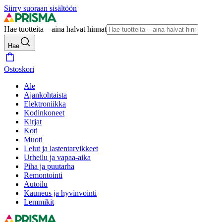
Siirry suoraan sisältöön
Hae tuotteita – aina halvat hinnat
Hae
Ostoskori
Ale
Ajankohtaista
Elektroniikka
Kodinkoneet
Kirjat
Koti
Muoti
Lelut ja lastentarvikkeet
Urheilu ja vapaa-aika
Piha ja puutarha
Remontointi
Autoilu
Kauneus ja hyvinvointi
Lemmikit