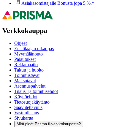
Asiakasomistajalle Bonusta jopa 5 %.*
Verkkokauppa
Ohjeet
Ensitilaajan pikaopas
Myymälänouto
Palautukset
Reklamaatio
Takuu ja huolto
Toimitustavat
Maksutavat
Asennuspalvelut
Tilaus- ja toimitusehdot
Käyttöehdot
Tietosuojakäytäntö
Saavutettavuus
Vastuullisuus
Sivukartta
Mitä pidät Prisma.fi-verkkokaupasta?