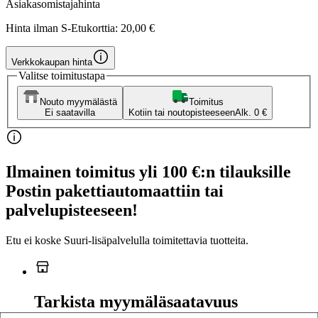
Asiakasomistajahinta
Hinta ilman S-Etukorttia:
20,00 €
Verkkokaupan hinta
Valitse toimitustapa
Nouto myymälästä
Toimitus
Ei saatavilla
Kotiin tai noutopisteeseen
Alk. 0 €
Ilmainen toimitus yli 100 €:n tilauksille
Postin pakettiautomaattiin tai
palvelupisteeseen!
Etu ei koske Suuri‑lisäpalvelulla toimitettavia tuotteita.
Tarkista myymäläsaatavuus