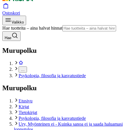
Ostoskori
Valikko
Hae tuotteita – aina halvat hinnat
Hae
Murupolku
…
Psykologia, filosofia ja kasvatustiede
Murupolku
Etusivu
Kirjat
Tietokirjat
Psykologia, filosofia ja kasvatustiede
Ury, Myönteinen ei - Kuinka sanoa ei ja saada haluamasi
lopputulos