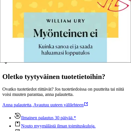
sovellettavissa niin työ- kuin perhe-elämään. Sosiaaliantropologi ja
filosofian tohtori William Ury on palkittu neuvottelija, luennoitsija ja
bestseller-kirjailija, joka on Harvardin neuvotteluohjelman perustaja
ja yksi maailman johtavista neuvottelun ja sovittelun asiantuntijoista.
Näytä lisää
tuotekuvausta
Ominaisuudet
Oletko tyytyväinen tuotetietoihin?
Ovatko tuotetiedot riittävät? Jos tuotetiedoissa on puutteita tai niitä
voisi muuten parantaa, anna palautetta.
Anna palautetta
,
Avautuu uuteen välilehteen
Ilmainen palautus 30 päivää.*
Nouto myymälästä ilman toimituskuluja.