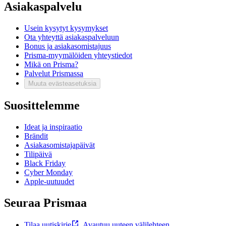
Asiakaspalvelu
Usein kysytyt kysymykset
Ota yhteyttä asiakaspalveluun
Bonus ja asiakasomistajuus
Prisma-myymälöiden yhteystiedot
Mikä on Prisma?
Palvelut Prismassa
Muuta evästeasetuksia
Suosittelemme
Ideat ja inspiraatio
Brändit
Asiakasomistajapäivät
Tilipäivä
Black Friday
Cyber Monday
Apple-uutuudet
Seuraa Prismaa
Tilaa uutiskirje
,
Avautuu uuteen välilehteen