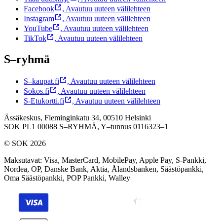
Facebook
,
Avautuu uuteen välilehteen
Instagram
,
Avautuu uuteen välilehteen
YouTube
,
Avautuu uuteen välilehteen
TikTok
,
Avautuu uuteen välilehteen
S–ryhmä
S–kaupat.fi
,
Avautuu uuteen välilehteen
Sokos.fi
,
Avautuu uuteen välilehteen
S-Etukortti.fi
,
Avautuu uuteen välilehteen
Ässäkeskus, Fleminginkatu 34, 00510 Helsinki
SOK PL1 00088 S–RYHMÄ,
Y–tunnus 0116323–1
© SOK 2026
Maksutavat
:
Visa, MasterCard, MobilePay, Apple Pay, S-Pankki,
Nordea, OP, Danske Bank, Aktia, Ålandsbanken, Säästöpankki,
Oma Säästöpankki, POP Pankki, Walley