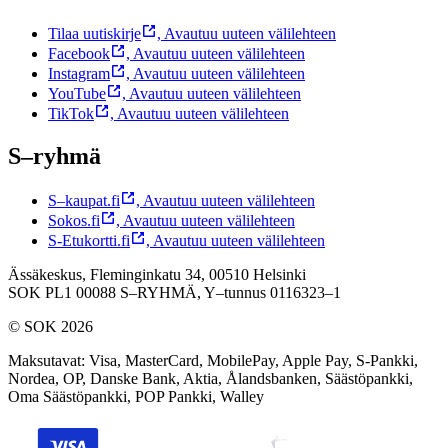
Tilaa uutiskirje
,
Avautuu uuteen välilehteen
Facebook
,
Avautuu uuteen välilehteen
Instagram
,
Avautuu uuteen välilehteen
YouTube
,
Avautuu uuteen välilehteen
TikTok
,
Avautuu uuteen välilehteen
S–ryhmä
S–kaupat.fi
,
Avautuu uuteen välilehteen
Sokos.fi
,
Avautuu uuteen välilehteen
S-Etukortti.fi
,
Avautuu uuteen välilehteen
Ässäkeskus, Fleminginkatu 34, 00510 Helsinki
SOK PL1 00088 S–RYHMÄ,
Y–tunnus 0116323–1
© SOK 2026
Maksutavat
:
Visa, MasterCard, MobilePay, Apple Pay, S-Pankki,
Nordea, OP, Danske Bank, Aktia, Ålandsbanken, Säästöpankki,
Oma Säästöpankki, POP Pankki, Walley