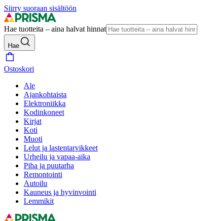
Siirry suoraan sisältöön
Hae tuotteita – aina halvat hinnat
Hae
Ostoskori
Ale
Ajankohtaista
Elektroniikka
Kodinkoneet
Kirjat
Koti
Muoti
Lelut ja lastentarvikkeet
Urheilu ja vapaa-aika
Piha ja puutarha
Remontointi
Autoilu
Kauneus ja hyvinvointi
Lemmikit