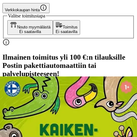
Verkkokaupan hinta
Valitse toimitustapa
Nouto myymälästä
Toimitus
Ei saatavilla
Ei saatavilla
Ilmainen toimitus yli 100 €:n tilauksille
Postin pakettiautomaattiin tai
palvelupisteeseen!
Etu ei koske Suuri‑lisäpalvelulla toimitettavia tuotteita.
Tarkista myymäläsaatavuus