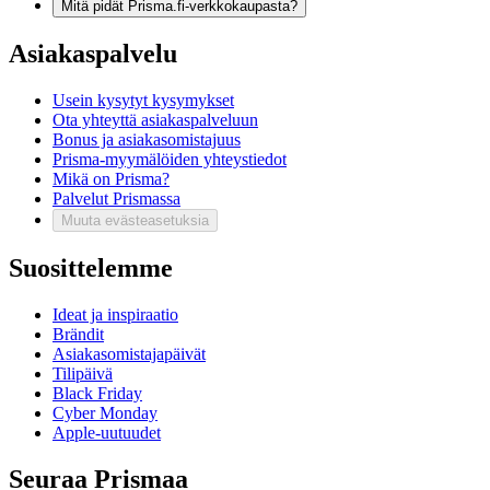
Mitä pidät Prisma.fi-verkkokaupasta?
Asiakaspalvelu
Usein kysytyt kysymykset
Ota yhteyttä asiakaspalveluun
Bonus ja asiakasomistajuus
Prisma-myymälöiden yhteystiedot
Mikä on Prisma?
Palvelut Prismassa
Muuta evästeasetuksia
Suosittelemme
Ideat ja inspiraatio
Brändit
Asiakasomistajapäivät
Tilipäivä
Black Friday
Cyber Monday
Apple-uutuudet
Seuraa Prismaa