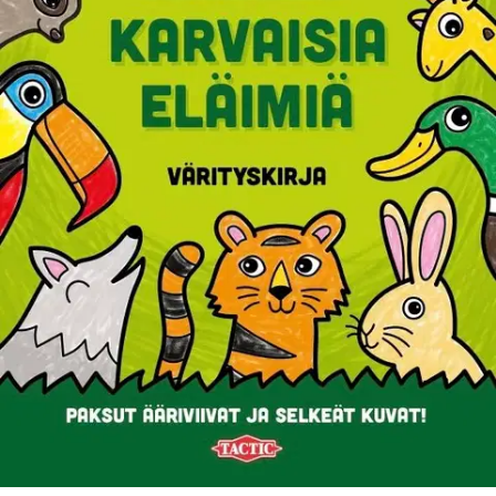
Ei saatavilla
Tuotekuvaus
Hei kaikki taaperot, naperot, piiperot ja muut lapsenmieliset! Tässä
kirjassa värittämistä odottaa roima määrä kuvia tutuista - tai
viimeistään nyt tutuksi tulevista - karvakorvista, nöpönenistä ja
muista eläinystävistä. Paksut ääriviivat ja selkeät kuvat helpottavat
pienempienkin puuhailijoiden väri-ilottelua.
Ominaisuudet
Oletko tyytyväinen tuotetietoihin?