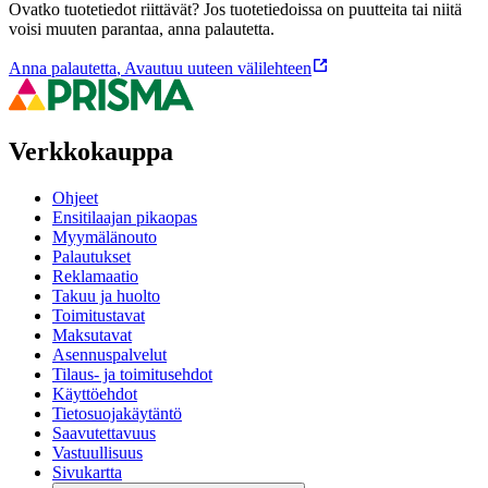
Ovatko tuotetiedot riittävät? Jos tuotetiedoissa on puutteita tai niitä
voisi muuten parantaa, anna palautetta.
Anna palautetta
,
Avautuu uuteen välilehteen
Verkkokauppa
Ohjeet
Ensitilaajan pikaopas
Myymälänouto
Palautukset
Reklamaatio
Takuu ja huolto
Toimitustavat
Maksutavat
Asennuspalvelut
Tilaus- ja toimitusehdot
Käyttöehdot
Tietosuojakäytäntö
Saavutettavuus
Vastuullisuus
Sivukartta