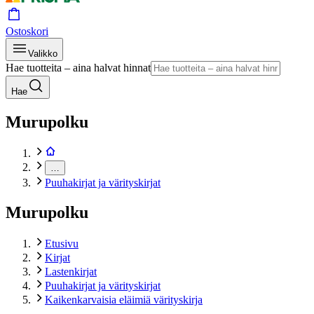
Ostoskori
Valikko
Hae tuotteita – aina halvat hinnat
Hae
Murupolku
…
Puuhakirjat ja värityskirjat
Murupolku
Etusivu
Kirjat
Lastenkirjat
Puuhakirjat ja värityskirjat
Kaikenkarvaisia eläimiä värityskirja