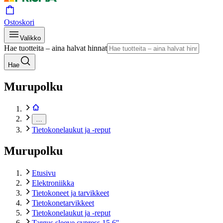
Ostoskori
Valikko
Hae tuotteita – aina halvat hinnat
Hae
Murupolku
…
Tietokonelaukut ja -reput
Murupolku
Etusivu
Elektroniikka
Tietokoneet ja tarvikkeet
Tietokonetarvikkeet
Tietokonelaukut ja -reput
Targus sleeve cypress 15,6''