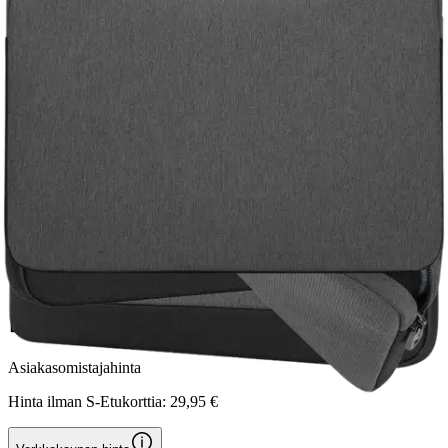
Targus
Targus sleeve cypress 15,6''
25,46 €
Asiakasomistajahinta
Hinta ilman S-Etukorttia:
29,95 €