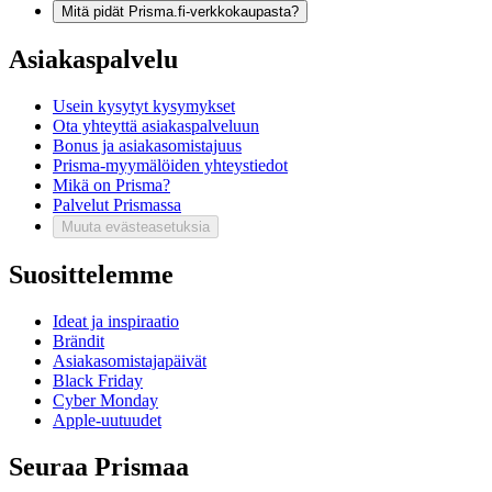
Mitä pidät Prisma.fi-verkkokaupasta?
Asiakaspalvelu
Usein kysytyt kysymykset
Ota yhteyttä asiakaspalveluun
Bonus ja asiakasomistajuus
Prisma-myymälöiden yhteystiedot
Mikä on Prisma?
Palvelut Prismassa
Muuta evästeasetuksia
Suosittelemme
Ideat ja inspiraatio
Brändit
Asiakasomistajapäivät
Black Friday
Cyber Monday
Apple-uutuudet
Seuraa Prismaa