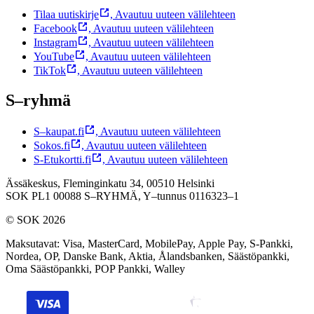
Tilaa uutiskirje
,
Avautuu uuteen välilehteen
Facebook
,
Avautuu uuteen välilehteen
Instagram
,
Avautuu uuteen välilehteen
YouTube
,
Avautuu uuteen välilehteen
TikTok
,
Avautuu uuteen välilehteen
S–ryhmä
S–kaupat.fi
,
Avautuu uuteen välilehteen
Sokos.fi
,
Avautuu uuteen välilehteen
S-Etukortti.fi
,
Avautuu uuteen välilehteen
Ässäkeskus, Fleminginkatu 34, 00510 Helsinki
SOK PL1 00088 S–RYHMÄ,
Y–tunnus 0116323–1
© SOK 2026
Maksutavat
:
Visa, MasterCard, MobilePay, Apple Pay, S-Pankki,
Nordea, OP, Danske Bank, Aktia, Ålandsbanken, Säästöpankki,
Oma Säästöpankki, POP Pankki, Walley