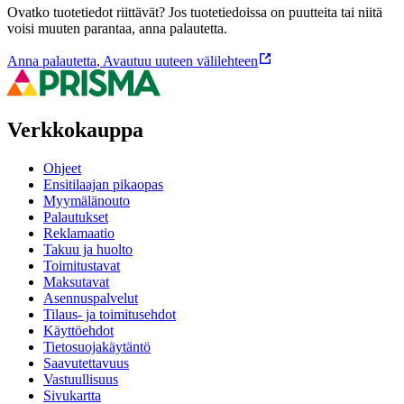
Ovatko tuotetiedot riittävät? Jos tuotetiedoissa on puutteita tai niitä
voisi muuten parantaa, anna palautetta.
Anna palautetta
,
Avautuu uuteen välilehteen
Verkkokauppa
Ohjeet
Ensitilaajan pikaopas
Myymälänouto
Palautukset
Reklamaatio
Takuu ja huolto
Toimitustavat
Maksutavat
Asennuspalvelut
Tilaus- ja toimitusehdot
Käyttöehdot
Tietosuojakäytäntö
Saavutettavuus
Vastuullisuus
Sivukartta