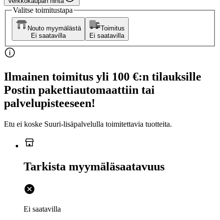
Verkkokaupan hinta
Valitse toimitustapa
Nouto myymälästä
Toimitus
Ei saatavilla
Ei saatavilla
Ilmainen toimitus yli 100 €:n tilauksille
Postin pakettiautomaattiin tai
palvelupisteeseen!
Etu ei koske Suuri‑lisäpalvelulla toimitettavia tuotteita.
Tarkista myymäläsaatavuus
Ei saatavilla