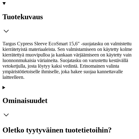
Tuotekuvaus
Targus Cypress Sleeve EcoSmart 15,6" -suojatasku on valmistettu
kierrätetyistä materiaaleista. Sen valmistamiseen on käytetty kolme
kierrätettyä muovipulloa ja kankaan värjäämiseen on käytetty vain
luonnonmukaisia väriaineita. Suojatasku on varustettu kestävällä
vetoketjulla, josta löytyy kaksi vedintä. Erinomainen valinta
ympäristötietoiselle ihmiselle, joka hakee suojaa kannettavalle
laitteelleen.
Ominaisuudet
Oletko tyytyväinen tuotetietoihin?