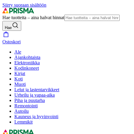
Siirry suoraan sisältöön
Hae tuotteita – aina halvat hinnat
Hae
Ostoskori
Ale
Ajankohtaista
Elektroniikka
Kodinkoneet
Kirjat
Koti
Muoti
Lelut ja lastentarvikkeet
Urheilu ja vapaa-aika
Piha ja puutarha
Remontointi
Autoilu
Kauneus ja hyvinvointi
Lemmikit