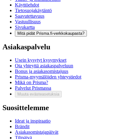
Käyttöehdot
Tietosuojakäytäntö
Saavutettavuus
Vastuullisuus
Sivukartta
Mitä pidät Prisma.fi-verkkokaupasta?
Asiakaspalvelu
Usein kysytyt kysymykset
Ota yhteyttä asiakaspalveluun
Bonus ja asiakasomistajuus
Prisma-myymälöiden yhteystiedot
Mikä on Prisma?
Palvelut Prismassa
Muuta evästeasetuksia
Suosittelemme
Ideat ja inspiraatio
Brändit
Asiakasomistajapäivät
Tilipäivä