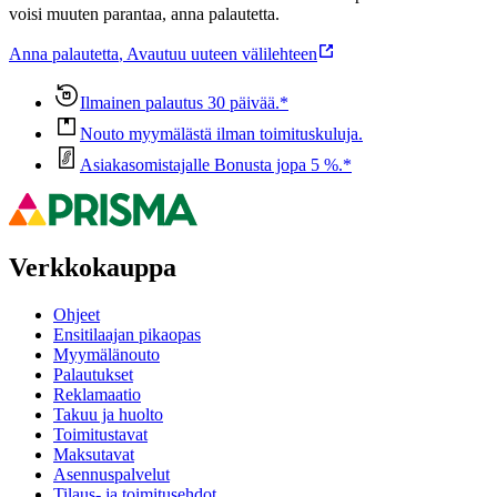
voisi muuten parantaa, anna palautetta.
Anna palautetta
,
Avautuu uuteen välilehteen
Ilmainen palautus 30 päivää.*
Nouto myymälästä ilman toimituskuluja.
Asiakasomistajalle Bonusta jopa 5 %.*
Verkkokauppa
Ohjeet
Ensitilaajan pikaopas
Myymälänouto
Palautukset
Reklamaatio
Takuu ja huolto
Toimitustavat
Maksutavat
Asennuspalvelut
Tilaus- ja toimitusehdot