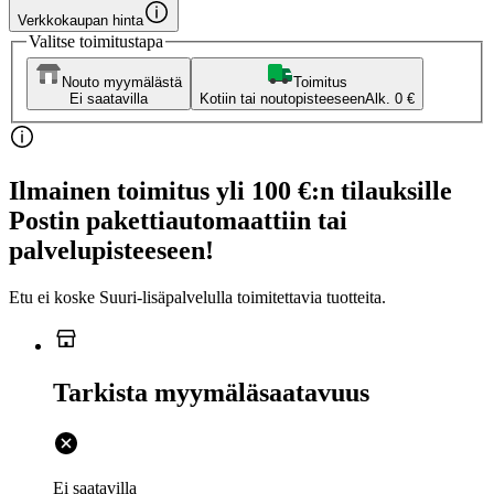
Verkkokaupan hinta
Valitse toimitustapa
Nouto myymälästä
Toimitus
Ei saatavilla
Kotiin tai noutopisteeseen
Alk. 0 €
Ilmainen toimitus yli 100 €:n tilauksille
Postin pakettiautomaattiin tai
palvelupisteeseen!
Etu ei koske Suuri‑lisäpalvelulla toimitettavia tuotteita.
Tarkista myymäläsaatavuus
Ei saatavilla