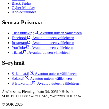
Black Friday
Cyber Monday
Apple-uutuudet
Seuraa Prismaa
Tilaa uutiskirje
,
Avautuu uuteen välilehteen
Facebook
,
Avautuu uuteen välilehteen
Instagram
,
Avautuu uuteen välilehteen
YouTube
,
Avautuu uuteen välilehteen
TikTok
,
Avautuu uuteen välilehteen
S–ryhmä
S–kaupat.fi
,
Avautuu uuteen välilehteen
Sokos.fi
,
Avautuu uuteen välilehteen
S-Etukortti.fi
,
Avautuu uuteen välilehteen
Ässäkeskus, Fleminginkatu 34, 00510 Helsinki
SOK PL1 00088 S–RYHMÄ,
Y–tunnus 0116323–1
© SOK 2026