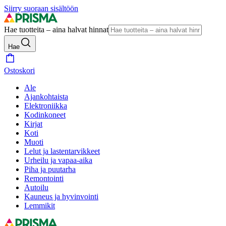
Siirry suoraan sisältöön
Hae tuotteita – aina halvat hinnat
Hae
Ostoskori
Ale
Ajankohtaista
Elektroniikka
Kodinkoneet
Kirjat
Koti
Muoti
Lelut ja lastentarvikkeet
Urheilu ja vapaa-aika
Piha ja puutarha
Remontointi
Autoilu
Kauneus ja hyvinvointi
Lemmikit