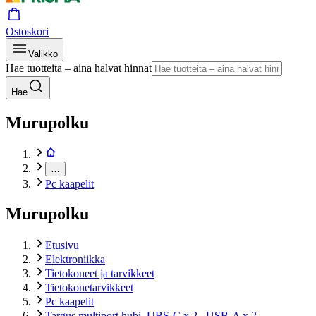
Ostoskori
Valikko
Hae tuotteita – aina halvat hinnat
Hae
Murupolku
…
Pc kaapelit
Murupolku
Etusivu
Elektroniikka
Tietokoneet ja tarvikkeet
Tietokonetarvikkeet
Pc kaapelit
Targus multiport hubi, UBS-C x 2 , USB-A x 2