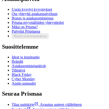
Usein kysytyt kysymykset
Ota yhteyttä asiakaspalveluun
Bonus ja asiakasomistajuus
Prisma-myymälöiden yhteystiedot
Mikä on Prisma?
Palvelut Prismassa
Muuta evästeasetuksia
Suosittelemme
Ideat ja inspiraatio
Brändit
Asiakasomistajapäivät
Tilipäivä
Black Friday
Cyber Monday
Apple-uutuudet
Seuraa Prismaa
Tilaa uutiskirje
,
Avautuu uuteen välilehteen