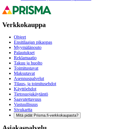
Verkkokauppa
Ohjeet
Ensitilaajan pikaopas
Myymälänouto
Palautukset
Reklamaatio
Takuu ja huolto
Toimitustavat
Maksutavat
Asennuspalvelut
Tilaus- ja toimitusehdot
Käyttöehdot
Tietosuojakäytäntö
Saavutettavuus
Vastuullisuus
Sivukartta
Mitä pidät Prisma.fi-verkkokaupasta?
Asiakaspalvelu