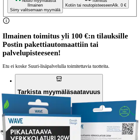
Nouto myymälästä
Toimitus
Ilmainen
Kotiin tai noutopisteeseen
Alk. 0 €
Siirry valitsemaan myymälä
Ilmainen toimitus yli 100 €:n tilauksille
Postin pakettiautomaattiin tai
palvelupisteeseen!
Etu ei koske Suuri‑lisäpalvelulla toimitettavia tuotteita.
Tarkista myymäläsaatavuus
Tuotekuvaus