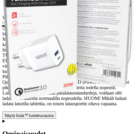
Wave Pikalataava Verkkolaturi lataa laitteesi huippunopeasti, sopii
jokapäiväiseen käyttöön ja kulkee tarvittaessa kätevästi mukanakin.
Laturi kätkee pieneen kokoonsa runsaasti älykästä pikalataustehoa ja
laturilla voit ladata jopa kahta laitetta samanaikaisesti. SOPII
MOBIILILAITTEILLE Wave Pikalataavan verkkolaturin ja oikean
kaapelin yhdistelmällä lataat nopeasti puhelimet, tabletit,
lisävirtalaturit, Bluetooth-kaiuttimet ja muut kodin älylaitteet.
TURVALLISUUSTESTATTU Kaikki Wave latauslaitteet täyttävät
EU:n asettamat vaatimukset ja standardit ja ne on myös testattu
virallisen, sertifioidun testauslaitoksen toimesta turvallisen ja
luotettavan käytön takaamiseksi. PIKALATAUSTEKNIIKKAA
Pikalataava verkkolaturi tukee kahta yleistä pikalatausstandardia:
Qualcomm Quick Charge 3.0 ja USB-PD (Power Delivery). Laturi
pikalataa näitä standardeja käyttäviä laitteita todella nopeasti.
Laitteet, jotka eivät tue näitä pikalatausstandardeja, voidaan silti
ladata tällä laturilla normaalilla nopeudella. HUOM! Mikäli haluat
ladata laturilla tablettia, on toisen latausportin oltava vapaana.
Näytä lisää
tuotekuvausta
Ominaisuudet