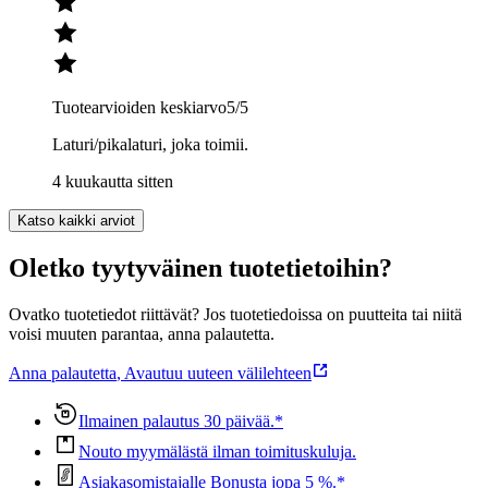
Tuotearvioiden keskiarvo
5
/5
Laturi/pikalaturi, joka toimii.
4 kuukautta sitten
Katso kaikki arviot
Oletko tyytyväinen tuotetietoihin?
Ovatko tuotetiedot riittävät? Jos tuotetiedoissa on puutteita tai niitä
voisi muuten parantaa, anna palautetta.
Anna palautetta
,
Avautuu uuteen välilehteen
Ilmainen palautus 30 päivää.*
Nouto myymälästä ilman toimituskuluja.
Asiakasomistajalle Bonusta jopa 5 %.*