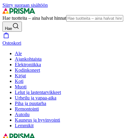
Siirry suoraan sisältöön
Hae tuotteita – aina halvat hinnat
Hae
Ostoskori
Ale
Ajankohtaista
Elektroniikka
Kodinkoneet
Kirjat
Koti
Muoti
Lelut ja lastentarvikkeet
Urheilu ja vapaa-aika
Piha ja puutarha
Remontointi
Autoilu
Kauneus ja hyvinvointi
Lemmikit