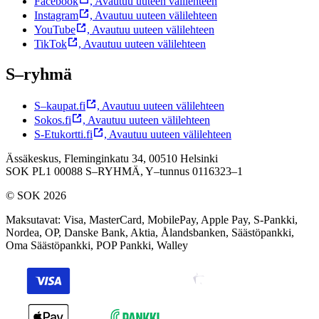
Facebook
,
Avautuu uuteen välilehteen
Instagram
,
Avautuu uuteen välilehteen
YouTube
,
Avautuu uuteen välilehteen
TikTok
,
Avautuu uuteen välilehteen
S–ryhmä
S–kaupat.fi
,
Avautuu uuteen välilehteen
Sokos.fi
,
Avautuu uuteen välilehteen
S-Etukortti.fi
,
Avautuu uuteen välilehteen
Ässäkeskus, Fleminginkatu 34, 00510 Helsinki
SOK PL1 00088 S–RYHMÄ,
Y–tunnus 0116323–1
© SOK 2026
Maksutavat
:
Visa, MasterCard, MobilePay, Apple Pay, S-Pankki,
Nordea, OP, Danske Bank, Aktia, Ålandsbanken, Säästöpankki,
Oma Säästöpankki, POP Pankki, Walley