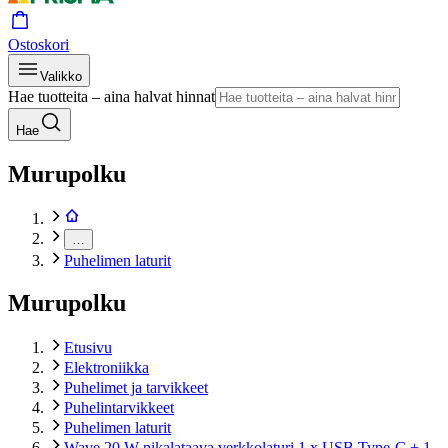
Ostoskori
Valikko
Hae tuotteita – aina halvat hinnat
Hae
Murupolku
…
Puhelimen laturit
Murupolku
Etusivu
Elektroniikka
Puhelimet ja tarvikkeet
Puhelintarvikkeet
Puhelimen laturit
Wave 20 W pikalataava verkkolaturi 1 x USB Type-C + 1