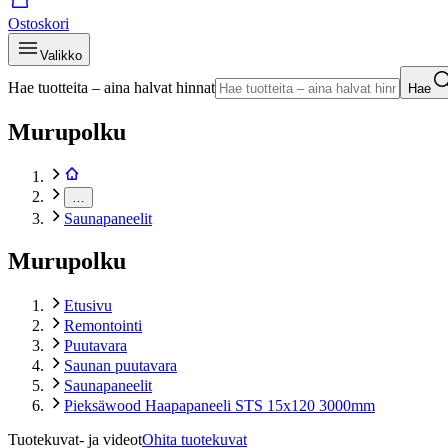
Ostoskori
Valikko
Hae tuotteita – aina halvat hinnat
Hae
Murupolku
…
Saunapaneelit
Murupolku
Etusivu
Remontointi
Puutavara
Saunan puutavara
Saunapaneelit
Pieksäwood Haapapaneeli STS 15x120 3000mm
Tuotekuvat- ja videot
Ohita tuotekuvat