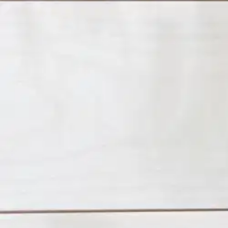
Pieksäwood
Pieksäwood Haapapaneeli STS
141,08 €
Asiakasomistajahinta
29,70 €/kpl
Hinta ilman S-Etukorttia:
148,50 €
Verkkokaupan hinta
Valitse toimitustapa
Nouto myymälästä
Toimitus
Ilmainen
Ei saatavilla
Siirry valitsemaan myymälä