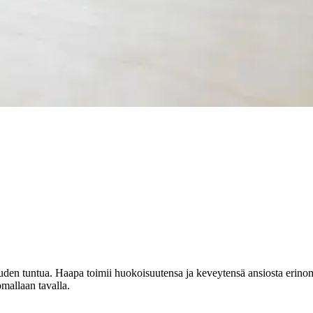
stin pakettiautomaattiin tai palvelupisteesee
uden tuntua. Haapa toimii huokoisuutensa ja keveytensä ansiosta erino
omallaan tavalla.