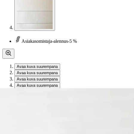
Asiakasomistaja-alennus
-5 %
Avaa kuva suurempana
Avaa kuva suurempana
Avaa kuva suurempana
Avaa kuva suurempana
Karusellin nuolipainikkeet
Seuraava
Karusellin pikakuvakkeet