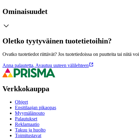
Ominaisuudet
Oletko tyytyväinen tuotetietoihin?
Ovatko tuotetiedot riittävät? Jos tuotetiedoissa on puutteita tai niitä v
Anna palautetta
,
Avautuu uuteen välilehteen
Verkkokauppa
Ohjeet
Ensitilaajan pikaopas
Myymälänouto
Palautukset
Reklamaatio
Takuu ja huolto
Toimitustavat