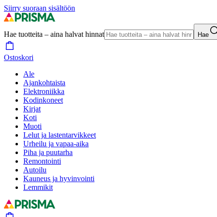
Siirry suoraan sisältöön
Hae tuotteita – aina halvat hinnat
Hae
Ostoskori
Ale
Ajankohtaista
Elektroniikka
Kodinkoneet
Kirjat
Koti
Muoti
Lelut ja lastentarvikkeet
Urheilu ja vapaa-aika
Piha ja puutarha
Remontointi
Autoilu
Kauneus ja hyvinvointi
Lemmikit