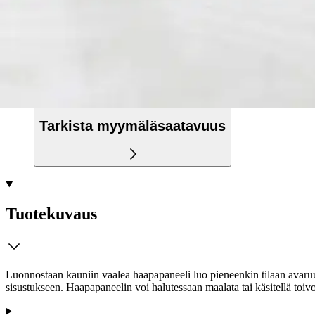
Ilmainen toimitus yli 100 €:n tilauksille Po
Etu ei koske Suuri‑lisäpalvelulla toimitettavia tuotteita.
Tarkista myymäläsaatavuus
Tuotekuvaus
Luonnostaan kauniin vaalea haapapaneeli luo pieneenkin tilaan avaru
sisustukseen. Haapapaneelin voi halutessaan maalata tai käsitellä toiv