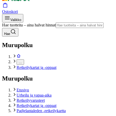
Ostoskori
Valikko
Hae tuotteita – aina halvat hinnat
Hae
Murupolku
…
Retkeilykartat ja -oppaat
Murupolku
Etusivu
Urheilu ja vapaa-aika
Retkeilyvarusteet
Retkeilykartat ja -oppaat
Padjelantaleden -retkeilykartta