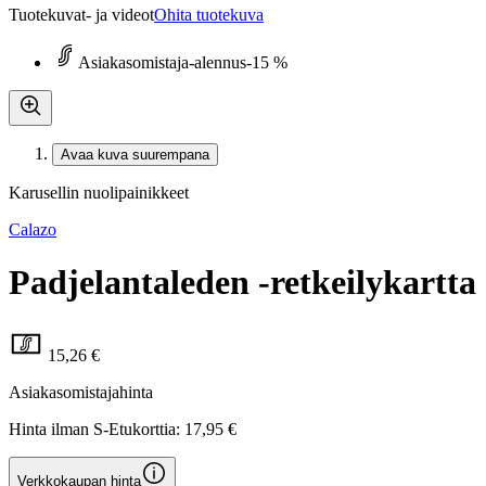
Tuotekuvat- ja videot
Ohita tuotekuva
Asiakasomistaja-alennus
-15 %
Avaa kuva suurempana
Karusellin nuolipainikkeet
Calazo
Padjelantaleden -retkeilykartta
15,26 €
Asiakasomistajahinta
Hinta ilman S-Etukorttia:
17,95 €
Verkkokaupan hinta