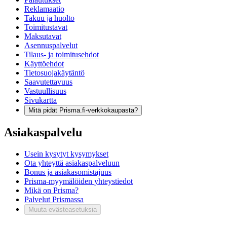
Reklamaatio
Takuu ja huolto
Toimitustavat
Maksutavat
Asennuspalvelut
Tilaus- ja toimitusehdot
Käyttöehdot
Tietosuojakäytäntö
Saavutettavuus
Vastuullisuus
Sivukartta
Mitä pidät Prisma.fi-verkkokaupasta?
Asiakaspalvelu
Usein kysytyt kysymykset
Ota yhteyttä asiakaspalveluun
Bonus ja asiakasomistajuus
Prisma-myymälöiden yhteystiedot
Mikä on Prisma?
Palvelut Prismassa
Muuta evästeasetuksia