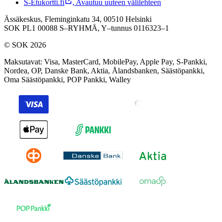
S-Etukortti.fi
,
Avautuu uuteen välilehteen
Ässäkeskus, Fleminginkatu 34, 00510 Helsinki
SOK PL1 00088 S–RYHMÄ,
Y–tunnus 0116323–1
© SOK 2026
Maksutavat
:
Visa, MasterCard, MobilePay, Apple Pay, S-Pankki,
Nordea, OP, Danske Bank, Aktia, Ålandsbanken, Säästöpankki,
Oma Säästöpankki, POP Pankki, Walley