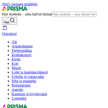
Siirry suoraan sisältöön
Hae tuotteita – aina halvat hinnat
Hae
Ostoskori
Ale
Ajankohtaista
Elektroniikka
Kodinkoneet
Kirjat
Koti
Muoti
Lelut ja lastentarvikkeet
Urheilu ja vapaa-aika
Piha ja puutarha
Remontointi
Autoilu
Kauneus ja hyvinvointi
Lemmikit