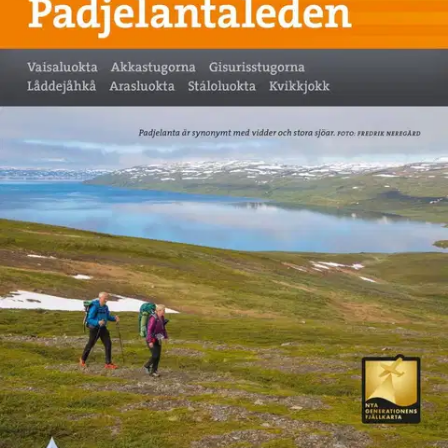
Tuotekuvaus
Tämä kartta on kehitetty erityisesti sinulle, joka vaellat
Padjelantaledenissä. Kartta kattaa koko reitin Ritsemistä
Kvikkjokkiin, Ákkan ja Staloluoktan klassisten tunturimökkien
kautta. Se sisältää myös Nordkalottleden-reitin piirustuksen
Stáddájåhkån ja Tarradalenin välillä Vaimokstuganin kautta.
Kartassa on enemmän yksityiskohtia kuin muissa kartoissa, jotka
perustuvat tunturitietoihin mittakaavassa 1: 100 000. Olemme tulleet
siihen tulokseen, että Tyvek® on paras materiaali karttoihin.
Se on
valmistettu synteettisestä kuidusta, joka tekee kartasta täysin
vedenkestävän ja repeytymättömän. Tyvek-kartta ei rikkoudu
taitoksista tai menetä väriään sitä käytettäessä.
Näytä lisää
tuotekuvausta
Ominaisuudet