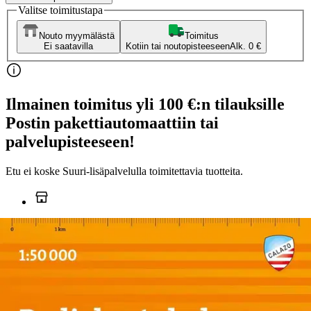
Valitse toimitustapa
Nouto myymälästä
Toimitus
Ei saatavilla
Kotiin tai noutopisteeseen
Alk. 0 €
Ilmainen toimitus yli 100 €:n tilauksille
Postin pakettiautomaattiin tai
palvelupisteeseen!
Etu ei koske Suuri‑lisäpalvelulla toimitettavia tuotteita.
Tarkista myymäläsaatavuus
Ei saatavilla