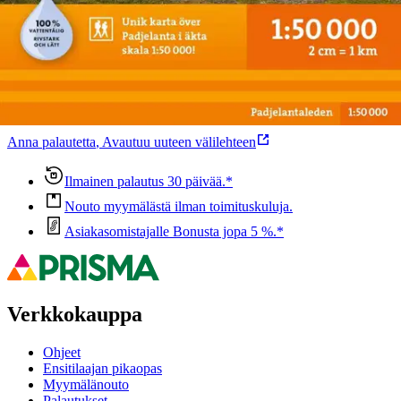
Oletko tyytyväinen tuotetietoihin?
Ovatko tuotetiedot riittävät? Jos tuotetiedoissa on puutteita tai niitä
voisi muuten parantaa, anna palautetta.
Anna palautetta
,
Avautuu uuteen välilehteen
Ilmainen palautus 30 päivää.*
Nouto myymälästä ilman toimituskuluja.
Asiakasomistajalle Bonusta jopa 5 %.*
Verkkokauppa
Ohjeet
Ensitilaajan pikaopas
Myymälänouto
Palautukset