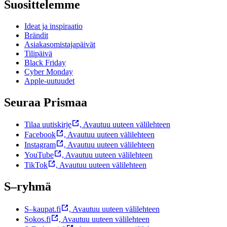
Suosittelemme
Ideat ja inspiraatio
Brändit
Asiakasomistajapäivät
Tilipäivä
Black Friday
Cyber Monday
Apple-uutuudet
Seuraa Prismaa
Tilaa uutiskirje
,
Avautuu uuteen välilehteen
Facebook
,
Avautuu uuteen välilehteen
Instagram
,
Avautuu uuteen välilehteen
YouTube
,
Avautuu uuteen välilehteen
TikTok
,
Avautuu uuteen välilehteen
S–ryhmä
S–kaupat.fi
,
Avautuu uuteen välilehteen
Sokos.fi
,
Avautuu uuteen välilehteen