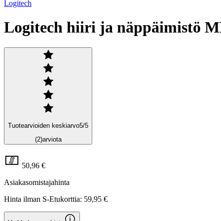
Logitech
Logitech hiiri ja näppäimistö 
Tuotearvioiden keskiarvo
5
/5
(2)
arviota
50,96 €
Asiakasomistajahinta
Hinta ilman S-Etukorttia:
59,95 €