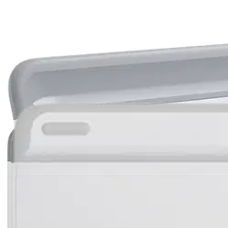
Asiakasomistaja-alennus
-15 %
Avaa kuva suurempana
Avaa kuva suurempana
Avaa kuva suurempana
Avaa kuva suurempana
Avaa kuva suurempana
Avaa kuva suurempana
Avaa kuva suurempana
Karusellin nuolipainikkeet
Seuraava
Karusellin pikakuvakkeet