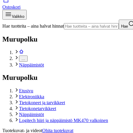
Ostoskori
Valikko
Hae tuotteita – aina halvat hinnat
Hae
Murupolku
…
Näppäimistöt
Murupolku
Etusivu
Elektroniikka
Tietokoneet ja tarvikkeet
Tietokonetarvikkeet
Näppäimistöt
Logitech hiiri ja näppäimistö MK470 valkoinen
Tuotekuvat- ja videot
Ohita tuotekuvat