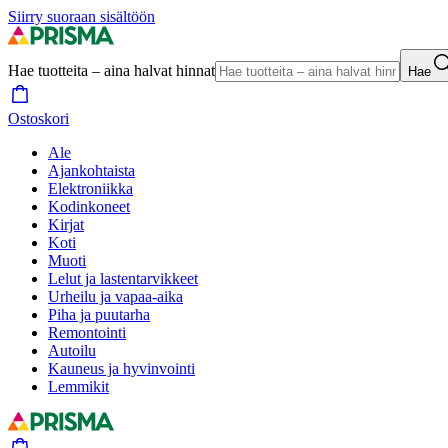
Siirry suoraan sisältöön
Hae tuotteita – aina halvat hinnat
Hae
Ostoskori
Ale
Ajankohtaista
Elektroniikka
Kodinkoneet
Kirjat
Koti
Muoti
Lelut ja lastentarvikkeet
Urheilu ja vapaa-aika
Piha ja puutarha
Remontointi
Autoilu
Kauneus ja hyvinvointi
Lemmikit