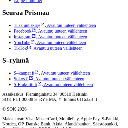
Apple-uutuudet
Seuraa Prismaa
Tilaa uutiskirje
,
Avautuu uuteen välilehteen
Facebook
,
Avautuu uuteen välilehteen
Instagram
,
Avautuu uuteen välilehteen
YouTube
,
Avautuu uuteen välilehteen
TikTok
,
Avautuu uuteen välilehteen
S–ryhmä
S–kaupat.fi
,
Avautuu uuteen välilehteen
Sokos.fi
,
Avautuu uuteen välilehteen
S-Etukortti.fi
,
Avautuu uuteen välilehteen
Ässäkeskus, Fleminginkatu 34, 00510 Helsinki
SOK PL1 00088 S–RYHMÄ,
Y–tunnus 0116323–1
© SOK 2026
Maksutavat
:
Visa, MasterCard, MobilePay, Apple Pay, S-Pankki,
Nordea, OP, Danske Bank, Aktia, Ålandsbanken, Säästöpankki,