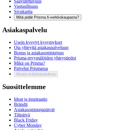
Saavutettavuus
Vastuullisuus
Sivukartta
Mitä pidät Prisma.fi-verkkokaupasta?
Asiakaspalvelu
Usein kysytyt kysymykset
Ota yhteyttä asiakaspalveluun
Bonus ja asiakasomistajuus
Prisma-myymälöiden yhteystiedot
Mikä on Prisma?
Palvelut Prismassa
Muuta evästeasetuksia
Suosittelemme
Ideat ja inspiraatio
Brändit
Asiakasomistajapäivät
Tilipäivä
Black Friday
Cyber Monday