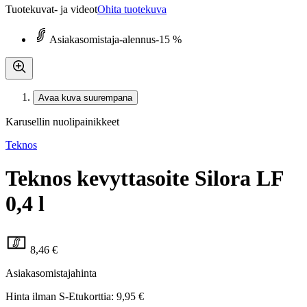
Tuotekuvat- ja videot
Ohita tuotekuva
Asiakasomistaja-alennus
-15 %
Avaa kuva suurempana
Karusellin nuolipainikkeet
Teknos
Teknos kevyttasoite Silora LF
0,4 l
8,46 €
Asiakasomistajahinta
Hinta ilman S-Etukorttia:
9,95 €