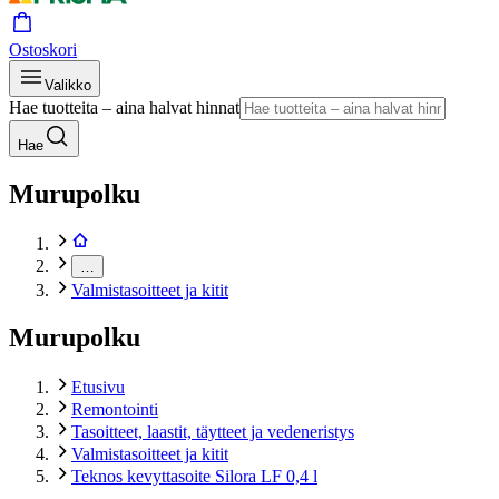
Ostoskori
Valikko
Hae tuotteita – aina halvat hinnat
Hae
Murupolku
…
Valmistasoitteet ja kitit
Murupolku
Etusivu
Remontointi
Tasoitteet, laastit, täytteet ja vedeneristys
Valmistasoitteet ja kitit
Teknos kevyttasoite Silora LF 0,4 l