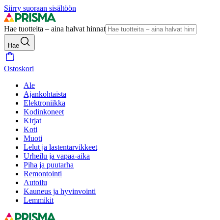
Siirry suoraan sisältöön
Hae tuotteita – aina halvat hinnat
Hae
Ostoskori
Ale
Ajankohtaista
Elektroniikka
Kodinkoneet
Kirjat
Koti
Muoti
Lelut ja lastentarvikkeet
Urheilu ja vapaa-aika
Piha ja puutarha
Remontointi
Autoilu
Kauneus ja hyvinvointi
Lemmikit