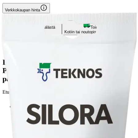
Verkkokaupan hinta
Valitse toimitustapa
Nouto myymälästä
Toimitus
Ilmainen
Kotiin tai noutopisteeseen
Alk. 0 €
Siirry valitsemaan myymälä
Ilmainen toimitus yli 100 €:n tilauksille
Postin pakettiautomaattiin tai
palvelupisteeseen!
Etu ei koske Suuri‑lisäpalvelulla toimitettavia tuotteita.
Tarkista myymäläsaatavuus