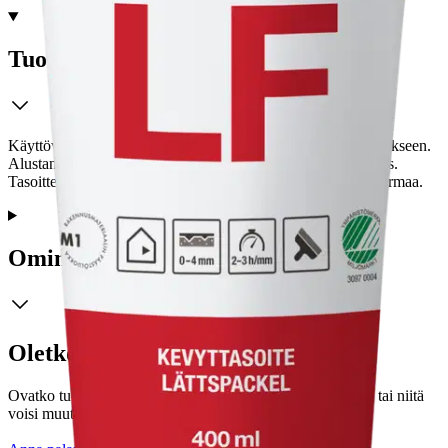
Tuotekuvaus
Käyttövalmis kevyt yleistasoite seinä- ja kattopintojen tasoitukseen.
Alustana voi olla kipsi- tai kuitulevy, betoni, kevytbetoni yms.
Tasoitteella on hyvä tarttuvuus ja täyttökyky. Väri vaaleanharmaa.
Ominaisuudet
Oletko tyytyväinen tuotetietoihin?
Ovatko tuotetiedot riittävät? Jos tuotetiedoissa on puutteita tai niitä
voisi muuten parantaa, anna palautetta.