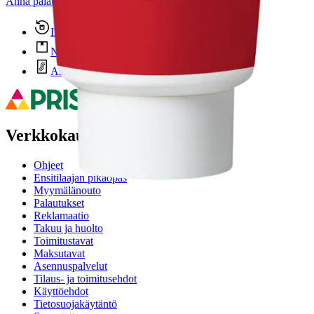
Anna palautetta
,
Avautuu uuteen välilehteen
Ilmainen palautus 30 päivää.*
Nouto myymälästä ilman toimituskuluja.
Asiakasomistajalle Bonusta jopa 5 %.*
Verkkokauppa
Ohjeet
Ensitilaajan pikaopas
Myymälänouto
Palautukset
Reklamaatio
Takuu ja huolto
Toimitustavat
Maksutavat
Asennuspalvelut
Tilaus- ja toimitusehdot
Käyttöehdot
Tietosuojakäytäntö