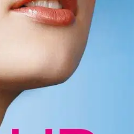
esi esiin. Yhteensä 50 upeaa tyyliä aina luonnollisesta
na. Lukuisten sisäpiirin vinkkien, tyylikeinojen ja tekniikoiden avulla
usvaltaisena alansa ammattilaisena. Hän työskentelee laajalti
kohtaiseen asiakaspiiriinsä lukeutuu useita kansainvälisiä malleja ja