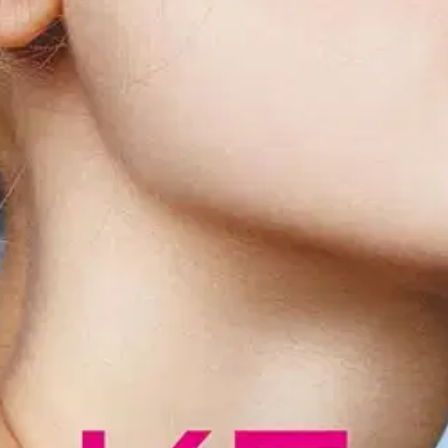
a kohennat vaivattomasti ulkonäköäsi ja houkuttelet todellisen kauneut
ja jälkeen -kuvina, jotta kykenet toteuttamaan meikin täydellisesti koto
jan meikkitaitelija Boris Entrup on niittänyt mainetta luovana ja vaikut
aybellinen Jade-tuotteiden vastaavaksi meikkitaitelijaksi. Hänen henkilö
tuoda muotinäytösten näyttävyyttä arkipäivän tyyliin.
oisi muuten parantaa, anna palautetta.