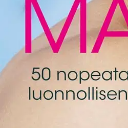
Nouto myymälästä ilman toimituskuluja.
Asiakasomistajalle Bonusta jopa 5 %.*
Verkkokauppa
Ohjeet
Ensitilaajan pikaopas
Myymälänouto
Palautukset
Reklamaatio
Takuu ja huolto
Toimitustavat
Maksutavat
Asennuspalvelut
Tilaus- ja toimitusehdot
Käyttöehdot
Tietosuojakäytäntö
Saavutettavuus
Vastuullisuus
Sivukartta
Mitä pidät Prisma.fi-verkkokaupasta?