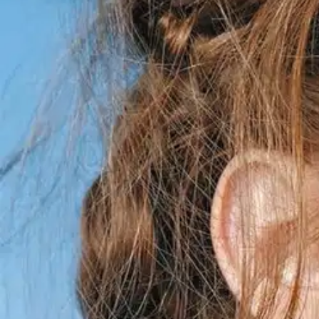
Nouto myymälästä
Toimitus
Ei saatavilla
Kotiin tai noutopisteeseen
Alk. 0 €
Ilmainen toimitus yli 100 €:n tilauksille Po
Etu ei koske Suuri‑lisäpalvelulla toimitettavia tuotteita.
Tarkista myymäläsaatavuus
Ei saatavilla
Tuotekuvaus