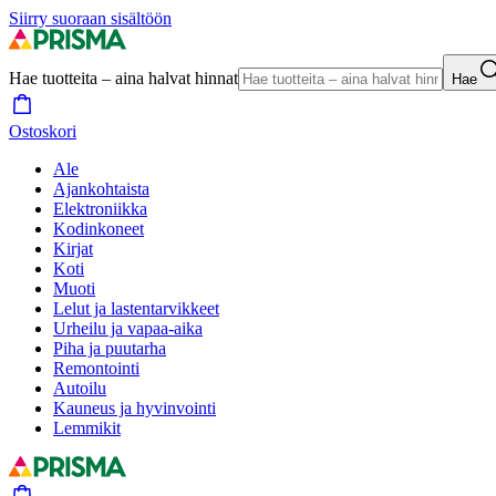
Siirry suoraan sisältöön
Hae tuotteita – aina halvat hinnat
Hae
Ostoskori
Ale
Ajankohtaista
Elektroniikka
Kodinkoneet
Kirjat
Koti
Muoti
Lelut ja lastentarvikkeet
Urheilu ja vapaa-aika
Piha ja puutarha
Remontointi
Autoilu
Kauneus ja hyvinvointi
Lemmikit