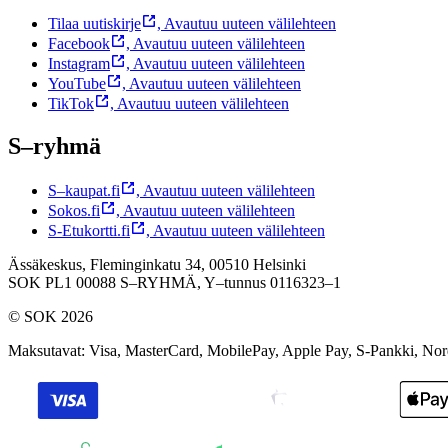
Tilaa uutiskirje
,
Avautuu uuteen välilehteen
Facebook
,
Avautuu uuteen välilehteen
Instagram
,
Avautuu uuteen välilehteen
YouTube
,
Avautuu uuteen välilehteen
TikTok
,
Avautuu uuteen välilehteen
S–ryhmä
S–kaupat.fi
,
Avautuu uuteen välilehteen
Sokos.fi
,
Avautuu uuteen välilehteen
S-Etukortti.fi
,
Avautuu uuteen välilehteen
Ässäkeskus, Fleminginkatu 34, 00510 Helsinki
SOK PL1 00088 S–RYHMÄ,
Y–tunnus 0116323–1
© SOK 2026
Maksutavat
:
Visa, MasterCard, MobilePay, Apple Pay, S-Pankki, No