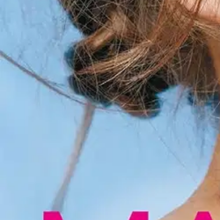
Anna kauneutesi kukoistaa! Tämän oppaan monipuolisten vinkkien avull
päivämeikistä näyttävään iltalookiin. Jokainen muutos esitellään ennen 
korostat aina parhaita puoliasi.
Saksan Huippumalli haussa -televisiosar
television, muodin ja lehtien parissa, minkä lisäksi hänet on nimetty M
julkisuuden henkilöitä, ja hänet tunnetaan ainutlaatuisesta kyvystään 
Näytä lisää
tuotekuvausta
Ominaisuudet
Oletko tyytyväinen tuotetietoihin?
Ovatko tuotetiedot riittävät? Jos tuotetiedoissa on puutteita tai niitä v
Anna palautetta
,
Avautuu uuteen välilehteen
Ilmainen palautus 30 päivää.*