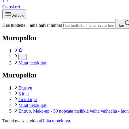
Ostoskori
Valikko
Hae tuotteita – aina halvat hinnat
Hae
Murupolku
…
Muut tietokirjat
Murupolku
Etusivu
Kirjat
Tietokirjat
Muut tietokirjat
Entrup, Make-up - 50 nopeata meikkiä vaihe vaiheelta - luon
Tuotekuvat- ja videot
Ohita tuotekuva