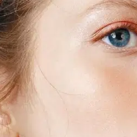
stin pakettiautomaattiin tai palvelupisteesee