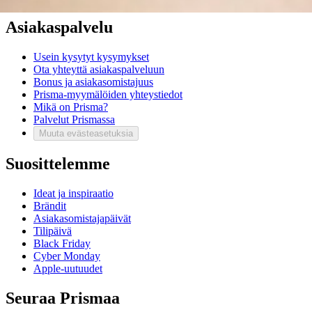
Asiakaspalvelu
Usein kysytyt kysymykset
Ota yhteyttä asiakaspalveluun
Bonus ja asiakasomistajuus
Prisma-myymälöiden yhteystiedot
Mikä on Prisma?
Palvelut Prismassa
Muuta evästeasetuksia
Suosittelemme
Ideat ja inspiraatio
Brändit
Asiakasomistajapäivät
Tilipäivä
Black Friday
Cyber Monday
Apple-uutuudet
Seuraa Prismaa