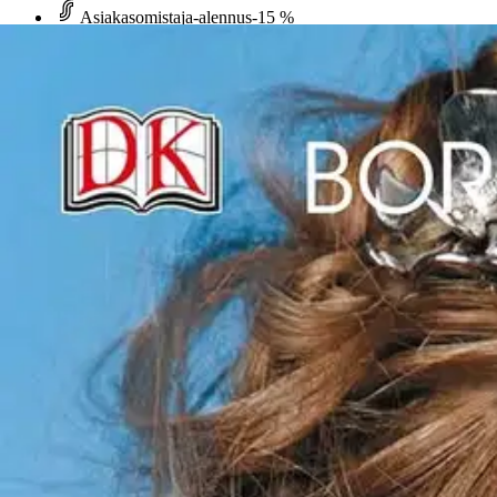
Asiakasomistaja-alennus
-15 %
Avaa kuva suurempana
Karusellin nuolipainikkeet
Readme.fi
Entrup, Make-up - 50 nopeata me
25,93 €
Asiakasomistajahinta
Hinta ilman S-Etukorttia:
30,50 €
Verkkokaupan hinta
Valitse toimitustapa