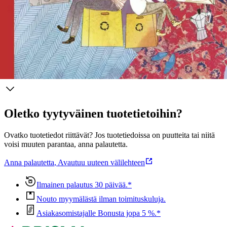
Suomenruotsalaisen Jenny Lucanderin ilmeikkäät ja tunnelmalliset
kuvitukset ovat saaneet runsaasti huomiota.
Näytä lisää
tuotekuvausta
Ominaisuudet
Oletko tyytyväinen tuotetietoihin?
Ovatko tuotetiedot riittävät? Jos tuotetiedoissa on puutteita tai niitä
voisi muuten parantaa, anna palautetta.
Anna palautetta
,
Avautuu uuteen välilehteen
Ilmainen palautus 30 päivää.*
Nouto myymälästä ilman toimituskuluja.
Asiakasomistajalle Bonusta jopa 5 %.*