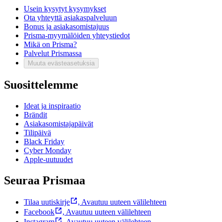
Usein kysytyt kysymykset
Ota yhteyttä asiakaspalveluun
Bonus ja asiakasomistajuus
Prisma-myymälöiden yhteystiedot
Mikä on Prisma?
Palvelut Prismassa
Muuta evästeasetuksia
Suosittelemme
Ideat ja inspiraatio
Brändit
Asiakasomistajapäivät
Tilipäivä
Black Friday
Cyber Monday
Apple-uutuudet
Seuraa Prismaa
Tilaa uutiskirje
,
Avautuu uuteen välilehteen
Facebook
,
Avautuu uuteen välilehteen
Instagram
,
Avautuu uuteen välilehteen