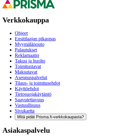
Verkkokauppa
Ohjeet
Ensitilaajan pikaopas
Myymälänouto
Palautukset
Reklamaatio
Takuu ja huolto
Toimitustavat
Maksutavat
Asennuspalvelut
Tilaus- ja toimitusehdot
Käyttöehdot
Tietosuojakäytäntö
Saavutettavuus
Vastuullisuus
Sivukartta
Mitä pidät Prisma.fi-verkkokaupasta?
Asiakaspalvelu