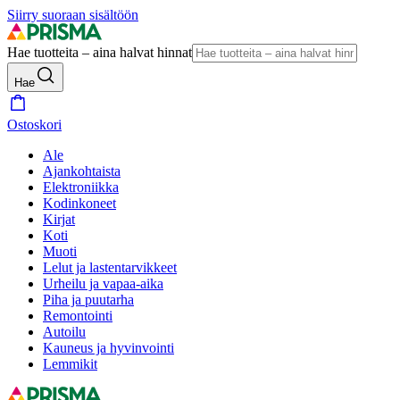
Siirry suoraan sisältöön
Hae tuotteita – aina halvat hinnat
Hae
Ostoskori
Ale
Ajankohtaista
Elektroniikka
Kodinkoneet
Kirjat
Koti
Muoti
Lelut ja lastentarvikkeet
Urheilu ja vapaa-aika
Piha ja puutarha
Remontointi
Autoilu
Kauneus ja hyvinvointi
Lemmikit