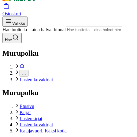
Ostoskori
Valikko
Hae tuotteita – aina halvat hinnat
Hae
Murupolku
…
Lasten kuvakirjat
Murupolku
Etusivu
Kirjat
Lastenkirjat
Lasten kuvakirjat
Katajavuori, Kaksi kotia