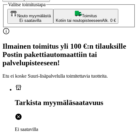
Valitse toimitustapa
Nouto myymälästä
Toimitus
Ei saatavilla
Kotiin tai noutopisteeseen
Alk. 0 €
Ilmainen toimitus yli 100 €:n tilauksille
Postin pakettiautomaattiin tai
palvelupisteeseen!
Etu ei koske Suuri‑lisäpalvelulla toimitettavia tuotteita.
Tarkista myymäläsaatavuus
Ei saatavilla