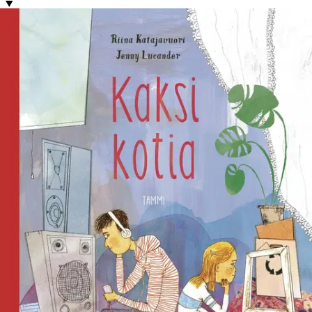
Tuotekuvaus
Aistivoimainen kuvaus siitä, miltä lapsesta tuntuu, kun vanhempien
eron myötä koteja on yhtäkkiä kaksi. Varpun ja Leon äiti ja isä
ilmoittavat eroavansa. Varpu muuttaa äidin mukana, Leo jää isän
kanssa. Pian on sopeuduttava myös vanhempien uusiin
kumppaneihin. Isä ja äiti pyytävät olohuoneeseen. ”Olisi
puhuttavaa”, äiti sanoo. ”Me olemme päättäneet erota”. Isä nyökkää
partaansa. Sohvalla lojuu villapipo. Varpu vetää sen päähän ja yli
kasvojen. Hän on piilossa pipon sisällä.
Pipon alla on kuumaa,
villaista, kutittavaa. ... Äiti ja isä puhuvat vuorotellen. He ovat samaa
mieltä. Isä ja äiti puhuvat niin kuin olisivat jossakin televisio-
ohjelmassa. Viipyilevässä kasvutarinassa keskitytään kuvaamaan
pieniä liikahduksia, joita lapsen mielessä ja elämässä tapahtuu, kun
kaikki muuttuu. Kirjan jokainen lause on täynnä voimakkaita
tunteita. Tarinan edetessä Varpu kypsyy, löytää erillisyytensä ja
vahvuutensa. Riina Katajavuori on arvostettu runoilija ja kirjailija.
Hän on myös kirjoittanut lukuisia lastenkirjoja, kuten Pentti-
kuvakirjat, joita on käännetty muille kielille, sekä palkitun teoksen
Mennään jo naapuriin (kuvitus Salla Savolainen).