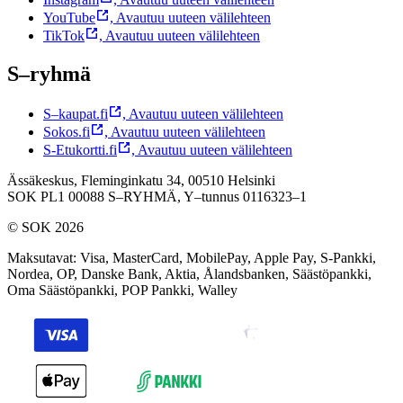
YouTube
,
Avautuu uuteen välilehteen
TikTok
,
Avautuu uuteen välilehteen
S–ryhmä
S–kaupat.fi
,
Avautuu uuteen välilehteen
Sokos.fi
,
Avautuu uuteen välilehteen
S-Etukortti.fi
,
Avautuu uuteen välilehteen
Ässäkeskus, Fleminginkatu 34, 00510 Helsinki
SOK PL1 00088 S–RYHMÄ,
Y–tunnus 0116323–1
© SOK 2026
Maksutavat
:
Visa, MasterCard, MobilePay, Apple Pay, S-Pankki,
Nordea, OP, Danske Bank, Aktia, Ålandsbanken, Säästöpankki,
Oma Säästöpankki, POP Pankki, Walley