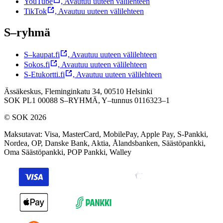
YouTube
,
Avautuu uuteen välilehteen
TikTok
,
Avautuu uuteen välilehteen
S–ryhmä
S–kaupat.fi
,
Avautuu uuteen välilehteen
Sokos.fi
,
Avautuu uuteen välilehteen
S-Etukortti.fi
,
Avautuu uuteen välilehteen
Ässäkeskus, Fleminginkatu 34, 00510 Helsinki
SOK PL1 00088 S–RYHMÄ,
Y–tunnus 0116323–1
© SOK 2026
Maksutavat
:
Visa, MasterCard, MobilePay, Apple Pay, S-Pankki,
Nordea, OP, Danske Bank, Aktia, Ålandsbanken, Säästöpankki,
Oma Säästöpankki, POP Pankki, Walley