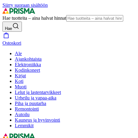
Siirry suoraan sisältöön
Hae tuotteita – aina halvat hinnat
Hae
Ostoskori
Ale
Ajankohtaista
Elektroniikka
Kodinkoneet
Kirjat
Koti
Muoti
Lelut ja lastentarvikkeet
Urheilu ja vapaa-aika
Piha ja puutarha
Remontointi
Autoilu
Kauneus ja hyvinvointi
Lemmikit