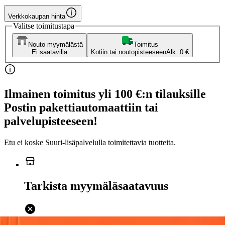
Verkkokaupan hinta
Valitse toimitustapa
Nouto myymälästä
Toimitus
Ei saatavilla
Kotiin tai noutopisteeseen
Alk. 0 €
Ilmainen toimitus yli 100 €:n tilauksille
Postin pakettiautomaattiin tai
palvelupisteeseen!
Etu ei koske Suuri‑lisäpalvelulla toimitettavia tuotteita.
Tarkista myymäläsaatavuus