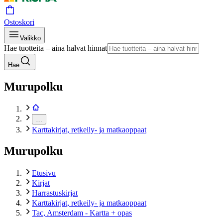
Ostoskori
Valikko
Hae tuotteita – aina halvat hinnat
Hae
Murupolku
…
Karttakirjat, retkeily- ja matkaoppaat
Murupolku
Etusivu
Kirjat
Harrastuskirjat
Karttakirjat, retkeily- ja matkaoppaat
Tac, Amsterdam - Kartta + opas