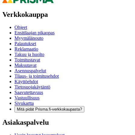
Verkkokauppa
Ohjeet
Ensitilaajan pikaopas
Myymälänouto
Palautukset
Reklamaatio
Takuu ja huolto
Toimitustavat
Maksutavat
Asennuspalvelut
Tilaus- ja toimitusehdot
Käyttöehdot
Tietosuojakäytäntö
Saavutettavuus
Vastuullisuus
Sivukartta
Mitä pidät Prisma.fi-verkkokaupasta?
Asiakaspalvelu