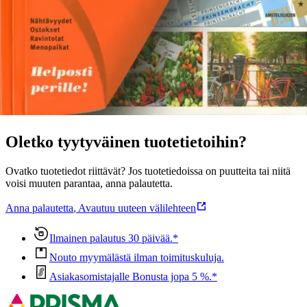
Lontoosta ja Riiasta.
Näytä lisää
tuotekuvausta
Ominaisuudet
Oletko tyytyväinen tuotetietoihin?
Ovatko tuotetiedot riittävät? Jos tuotetiedoissa on puutteita tai niitä
voisi muuten parantaa, anna palautetta.
Anna palautetta
,
Avautuu uuteen välilehteen
Ilmainen palautus 30 päivää.*
Nouto myymälästä ilman toimituskuluja.
Asiakasomistajalle Bonusta jopa 5 %.*