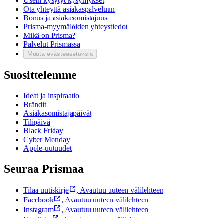
Usein kysytyt kysymykset
Ota yhteyttä asiakaspalveluun
Bonus ja asiakasomistajuus
Prisma-myymälöiden yhteystiedot
Mikä on Prisma?
Palvelut Prismassa
Muuta evästeasetuksia
Suosittelemme
Ideat ja inspiraatio
Brändit
Asiakasomistajapäivät
Tilipäivä
Black Friday
Cyber Monday
Apple-uutuudet
Seuraa Prismaa
Tilaa uutiskirje
,
Avautuu uuteen välilehteen
Facebook
,
Avautuu uuteen välilehteen
Instagram
,
Avautuu uuteen välilehteen