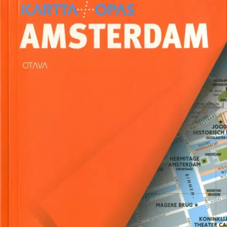
Ei saatavilla
Tuotekuvaus
Alankomaiden pääkaupunki Amsterdam on kuin elävä ulkomuseo,
täynnä 1600-luvun kultakauden charmia ajattomine kanavineen ja
hansatyylisine päätytaloineen. Vapaamielinen Amsterdam elää
samalla tiiviisti ajan hermolla ja tarjoaa vierailijalle runsaasti
nähtävää ja koettavaa, sekä historiaa että uusimpia tuulahduksia.
Kartta+0pas Amsterdam rakentuu muiden sarjan oppaiden tapaan
selkeiden ja helppokäyttöisten kartta-aukeamien ympärille.
Kaupunki on jaettu kuuteen osa-alueeseen, joista kaikista kerrotaan
oleelliset tiedot nähtävyyksistä sekä esitellään ravintoloita, baareja,
kahviloita, klubeja, konserttisaleja ja teattereita, toreja ja
ostopaikkoja ym. Oppaan alussa on monipuolista perustietoja
kohteesta sekä hyödyllisiä vinkkejä, loppuosassa mm.
hotellisuosituksia ja tietoa julkisesta liikenteestä. Kartta+opas
sarjassa ilmestyy alkuvuodesta 2016 neljä uutuustitteliä (Edinburgh,
Rio de Janeiro, San Francisco ja Vilna) sekä uudistettu tai tarkistettu
painos Amsterdamista, Barcelonasta, Berliinistä, Firenzestä,