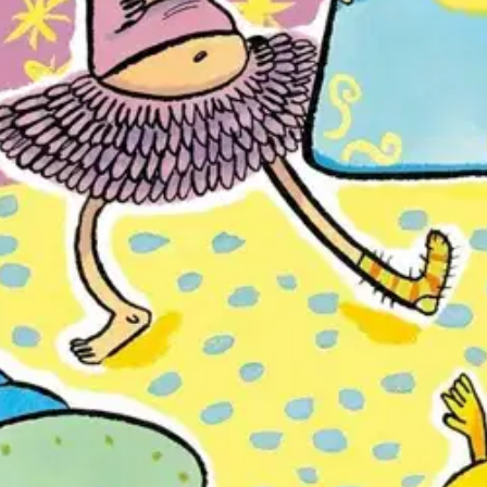
nu ja Kerttu saavat astetta hervottomamman tulkinnan. Kaikkien tuhmuroi
prinssi saa pussata Ruususta ilman lupaa? Ja mihin prinssinpälikkää edes
oisi muuten parantaa, anna palautetta.