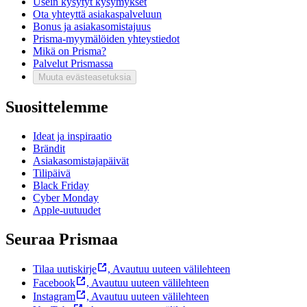
Usein kysytyt kysymykset
Ota yhteyttä asiakaspalveluun
Bonus ja asiakasomistajuus
Prisma-myymälöiden yhteystiedot
Mikä on Prisma?
Palvelut Prismassa
Muuta evästeasetuksia
Suosittelemme
Ideat ja inspiraatio
Brändit
Asiakasomistajapäivät
Tilipäivä
Black Friday
Cyber Monday
Apple-uutuudet
Seuraa Prismaa
Tilaa uutiskirje
,
Avautuu uuteen välilehteen
Facebook
,
Avautuu uuteen välilehteen
Instagram
,
Avautuu uuteen välilehteen