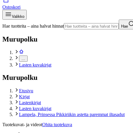
Ostoskori
Valikko
Hae tuotteita – aina halvat hinnat
Hae
Murupolku
…
Lasten kuvakirjat
Murupolku
Etusivu
Kirjat
Lastenkirjat
Lasten kuvakirjat
Lampela, Prinsessa Pikkiriikin astetta paremmat iltasadut
Tuotekuvat- ja videot
Ohita tuotekuva