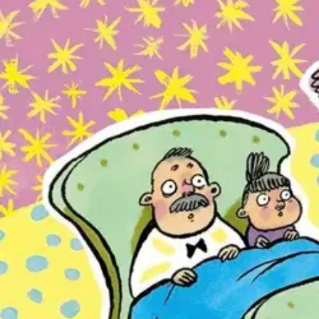
Prinsessa Pikkiriikin käsittelyssä mm. Tuhkimo, Pieni Punahilkka, Han
niistä ovatkin hänen mielestään melko kummallisia. Miksi esimerkiksi 
Ominaisuudet
Oletko tyytyväinen tuotetietoihin?
Ovatko tuotetiedot riittävät? Jos tuotetiedoissa on puutteita tai niitä v
Anna palautetta
,
Avautuu uuteen välilehteen
Ilmainen palautus 30 päivää.*
Nouto myymälästä ilman toimituskuluja.
Asiakasomistajalle Bonusta jopa 5 %.*