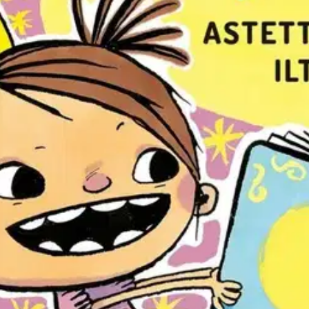
stin pakettiautomaattiin tai palvelupisteesee