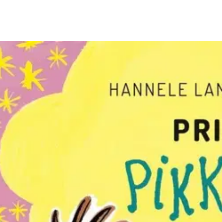
astetta paremmat iltasadut