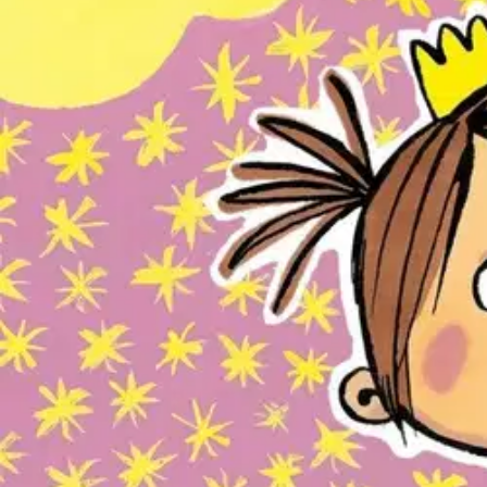
Nouto myymälästä
Toimitus
Ei saatavilla
Kotiin tai noutopisteeseen
Alk. 0 €
Ilmainen toimitus yli 100 €:n tilauksille Po
Etu ei koske Suuri‑lisäpalvelulla toimitettavia tuotteita.
Tarkista myymäläsaatavuus
Ei saatavilla
Tuotekuvaus