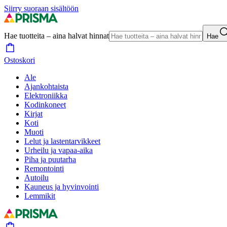
Siirry suoraan sisältöön
Hae tuotteita – aina halvat hinnat
Hae
Ostoskori
Ale
Ajankohtaista
Elektroniikka
Kodinkoneet
Kirjat
Koti
Muoti
Lelut ja lastentarvikkeet
Urheilu ja vapaa-aika
Piha ja puutarha
Remontointi
Autoilu
Kauneus ja hyvinvointi
Lemmikit