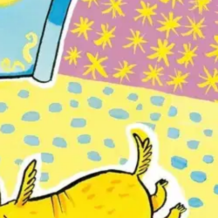
jien sankari, Prinsessa Pikkiriikki rakastaa satuja, vaikka jotkut
 tarvitaan, kun on keksitty herätyskellot?