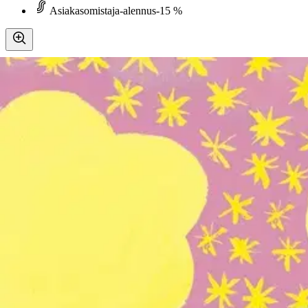
Asiakasomistaja-alennus
-15 %
Avaa kuva suurempana
Karusellin nuolipainikkeet
Otava
Lampela, Prinsessa Pikkiriikin 
19,55 €
Asiakasomistajahinta
Hinta ilman S-Etukorttia:
23,00 €
Verkkokaupan hinta
Valitse toimitustapa