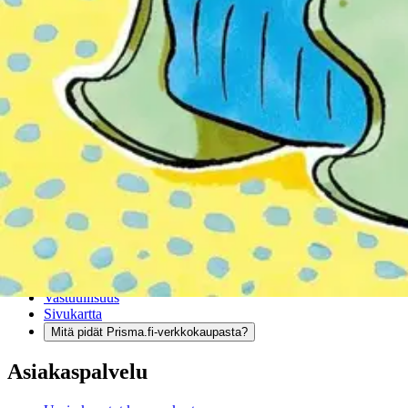
Verkkokauppa
Ohjeet
Ensitilaajan pikaopas
Myymälänouto
Palautukset
Reklamaatio
Takuu ja huolto
Toimitustavat
Maksutavat
Asennuspalvelut
Tilaus- ja toimitusehdot
Käyttöehdot
Tietosuojakäytäntö
Saavutettavuus
Vastuullisuus
Sivukartta
Mitä pidät Prisma.fi-verkkokaupasta?
Asiakaspalvelu