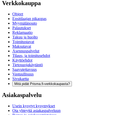
Verkkokauppa
Ohjeet
Ensitilaajan pikaopas
Myymälänouto
Palautukset
Reklamaatio
Takuu ja huolto
Toimitustavat
Maksutavat
Asennuspalvelut
Tilaus- ja toimitusehdot
Käyttöehdot
Tietosuojakäytäntö
Saavutettavuus
Vastuullisuus
Sivukartta
Mitä pidät Prisma.fi-verkkokaupasta?
Asiakaspalvelu
Usein kysytyt kysymykset
Ota yhteyttä asiakaspalveluun