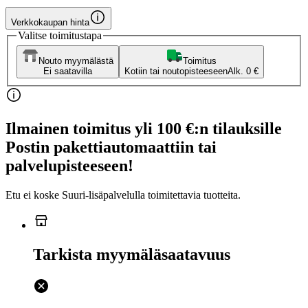
Verkkokaupan hinta
Valitse toimitustapa
Nouto myymälästä
Toimitus
Ei saatavilla
Kotiin tai noutopisteeseen
Alk. 0 €
Ilmainen toimitus yli 100 €:n tilauksille
Postin pakettiautomaattiin tai
palvelupisteeseen!
Etu ei koske Suuri‑lisäpalvelulla toimitettavia tuotteita.
Tarkista myymäläsaatavuus