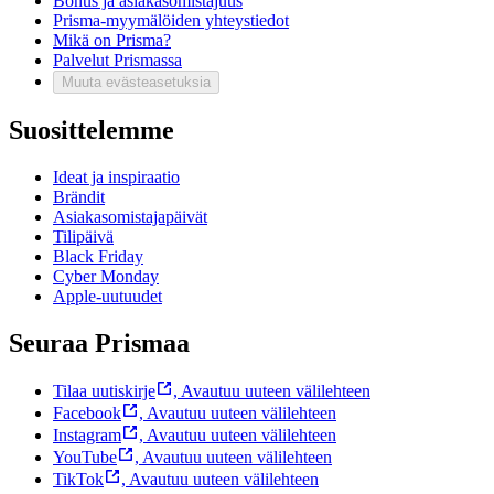
Bonus ja asiakasomistajuus
Prisma-myymälöiden yhteystiedot
Mikä on Prisma?
Palvelut Prismassa
Muuta evästeasetuksia
Suosittelemme
Ideat ja inspiraatio
Brändit
Asiakasomistajapäivät
Tilipäivä
Black Friday
Cyber Monday
Apple-uutuudet
Seuraa Prismaa
Tilaa uutiskirje
,
Avautuu uuteen välilehteen
Facebook
,
Avautuu uuteen välilehteen
Instagram
,
Avautuu uuteen välilehteen
YouTube
,
Avautuu uuteen välilehteen
TikTok
,
Avautuu uuteen välilehteen