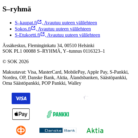
S–ryhmä
S–kaupat.fi
,
Avautuu uuteen välilehteen
Sokos.fi
,
Avautuu uuteen välilehteen
S-Etukortti.fi
,
Avautuu uuteen välilehteen
Ässäkeskus, Fleminginkatu 34, 00510 Helsinki
SOK PL1 00088 S–RYHMÄ,
Y–tunnus 0116323–1
© SOK 2026
Maksutavat
:
Visa, MasterCard, MobilePay, Apple Pay, S-Pankki,
Nordea, OP, Danske Bank, Aktia, Ålandsbanken, Säästöpankki,
Oma Säästöpankki, POP Pankki, Walley