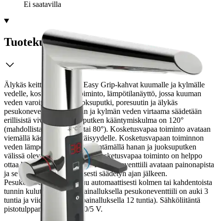
Ei saatavilla
Tuotekuvaus
Älykäs keittiöhana, jossa Easy Grip-kahvat kuumalle ja kylmälle
vedelle, kosketusvapaa toiminto, lämpötilanäyttö, jossa kuuman
veden varoitin, korkea juoksuputki, poresuutin ja älykäs
pesukoneventtiili. Kuuman ja kylmän veden virtaama säädetään
erillisistä vivuista. Juoksuputken kääntymiskulma on 120°
(mahdollista rajoittaa 60° tai 80°). Kosketusvapaa toiminto avataan
viemällä kädet tunnistusetäisyydelle.
Kosketusvapaan toiminnon
veden lämpötila säädetään kääntämällä hanan ja juoksuputken
välissä olevaa säätörengasta. Kosketusvapaa toiminto on helppo
ottaa käyttöön/pois käytöstä. Pesukoneventtiili avataan painonapista
ja se sulkeutuu automaattisesti säädetyn ajan jälkeen.
Pesukoneventtiili sulkeutuu automaattisesti kolmen tai kahdentoista
tunnin kuluttua (yhdellä painalluksella pesukoneventtiili on auki 3
tuntia ja viiden sekunnin painalluksella 12 tuntia). Sähköliitäntä
pistotulppamuuntajalla 230/5 V.