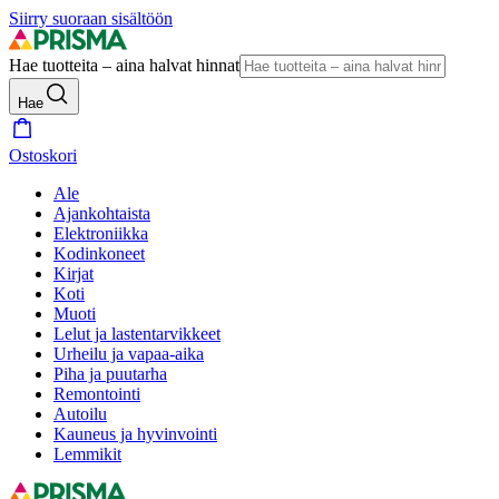
Siirry suoraan sisältöön
Hae tuotteita – aina halvat hinnat
Hae
Ostoskori
Ale
Ajankohtaista
Elektroniikka
Kodinkoneet
Kirjat
Koti
Muoti
Lelut ja lastentarvikkeet
Urheilu ja vapaa-aika
Piha ja puutarha
Remontointi
Autoilu
Kauneus ja hyvinvointi
Lemmikit