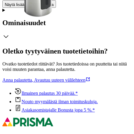
Näytä lisää
tuotekuvausta
Ominaisuudet
Oletko tyytyväinen tuotetietoihin?
Ovatko tuotetiedot riittävät? Jos tuotetiedoissa on puutteita tai niitä
voisi muuten parantaa, anna palautetta.
Anna palautetta
,
Avautuu uuteen välilehteen
Ilmainen palautus 30 päivää.*
Nouto myymälästä ilman toimituskuluja.
Asiakasomistajalle Bonusta jopa 5 %.*