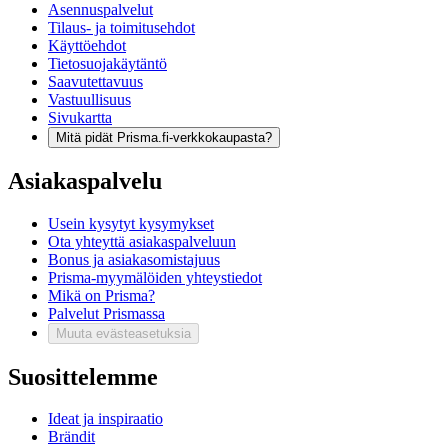
Asennuspalvelut
Tilaus- ja toimitusehdot
Käyttöehdot
Tietosuojakäytäntö
Saavutettavuus
Vastuullisuus
Sivukartta
Mitä pidät Prisma.fi-verkkokaupasta?
Asiakaspalvelu
Usein kysytyt kysymykset
Ota yhteyttä asiakaspalveluun
Bonus ja asiakasomistajuus
Prisma-myymälöiden yhteystiedot
Mikä on Prisma?
Palvelut Prismassa
Muuta evästeasetuksia
Suosittelemme
Ideat ja inspiraatio
Brändit