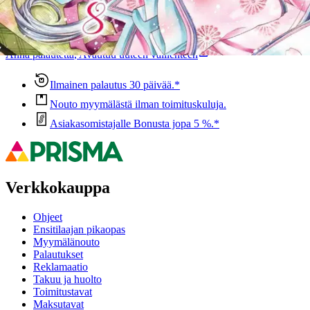
Ovatko tuotetiedot riittävät? Jos tuotetiedoissa on puutteita tai niitä
voisi muuten parantaa, anna palautetta.
Anna palautetta
,
Avautuu uuteen välilehteen
Ilmainen palautus 30 päivää.*
Nouto myymälästä ilman toimituskuluja.
Asiakasomistajalle Bonusta jopa 5 %.*
Verkkokauppa
Ohjeet
Ensitilaajan pikaopas
Myymälänouto
Palautukset
Reklamaatio
Takuu ja huolto
Toimitustavat
Maksutavat