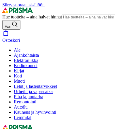
Siirry suoraan sisältöön
Hae tuotteita – aina halvat hinnat
Hae
Ostoskori
Ale
Ajankohtaista
Elektroniikka
Kodinkoneet
Kirjat
Koti
Muoti
Lelut ja lastentarvikkeet
Urheilu ja vapaa-aika
Piha ja puutarha
Remontointi
Autoilu
Kauneus ja hyvinvointi
Lemmikit