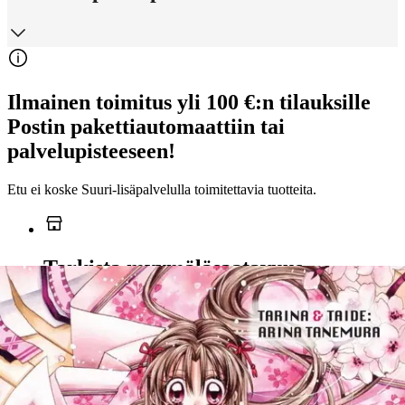
Ilmainen toimitus yli 100 €:n tilauksille
Postin pakettiautomaattiin tai
palvelupisteeseen!
Etu ei koske Suuri‑lisäpalvelulla toimitettavia tuotteita.
Tarkista myymäläsaatavuus
Ei saatavilla