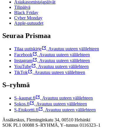
Asiakasomistajapäivät
Tilipäivä
Black Friday
Cyber Monday
Apple-uutuudet
Seuraa Prismaa
Tilaa uutiskirje
,
Avautuu uuteen välilehteen
Facebook
,
Avautuu uuteen välilehteen
Instagram
,
Avautuu uuteen välilehteen
YouTube
,
Avautuu uuteen välilehteen
TikTok
,
Avautuu uuteen välilehteen
S–ryhmä
S–kaupat.fi
,
Avautuu uuteen välilehteen
Sokos.fi
,
Avautuu uuteen välilehteen
S-Etukortti.fi
,
Avautuu uuteen välilehteen
Ässäkeskus, Fleminginkatu 34, 00510 Helsinki
SOK PL1 00088 S–RYHMÄ,
Y–tunnus 0116323–1