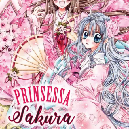
Tuotekuvaus
Romanttinen seikkailu keskiajan Japanissa! Lukijoiden suosikki
Arina Tanemuran mangaa julkaistaan taas pitkästä aikaa suomeksi.
Sakura on nuori aatelisneito Heian-kaudella (794-1185). Hän asuu
syrjäisessä maaseutupalatsissa, mutta muuten kaikki näyttää sujuvan
ongelmitta. Elämä on turvattua, ympärillä ystäviä ja puolisoksi
luvassa keisarihuoneen prinssi. Mutta kun Sakura joutuu
kammottavan hirviön hyökkäyksen kohteeksi, selviää, että hän ei ole
tavallinen ihminen vaan jotakin ihmeellisempää ja myös
pelottavampaa. Eikä edes puolisoehdokkaan kanssa suju ihan
hyvin... ikäsuositus: 10+
Ominaisuudet
Oletko tyytyväinen tuotetietoihin?