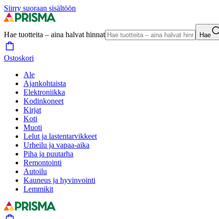
Siirry suoraan sisältöön
Hae tuotteita – aina halvat hinnat
Hae
Ostoskori
Ale
Ajankohtaista
Elektroniikka
Kodinkoneet
Kirjat
Koti
Muoti
Lelut ja lastentarvikkeet
Urheilu ja vapaa-aika
Piha ja puutarha
Remontointi
Autoilu
Kauneus ja hyvinvointi
Lemmikit