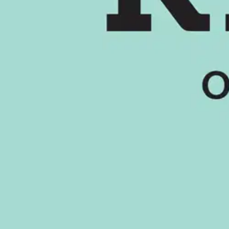
Verkkokauppa
Ohjeet
Ensitilaajan pikaopas
Myymälänouto
Palautukset
Reklamaatio
Takuu ja huolto
Toimitustavat
Maksutavat
Asennuspalvelut
Tilaus- ja toimitusehdot
Käyttöehdot
Tietosuojakäytäntö
Saavutettavuus
Vastuullisuus
Sivukartta
Mitä pidät Prisma.fi-verkkokaupasta?
Asiakaspalvelu
Usein kysytyt kysymykset
Ota yhteyttä asiakaspalveluun