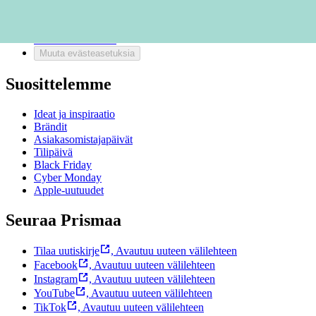
Bonus ja asiakasomistajuus
Prisma-myymälöiden yhteystiedot
Mikä on Prisma?
Palvelut Prismassa
Muuta evästeasetuksia
Suosittelemme
Ideat ja inspiraatio
Brändit
Asiakasomistajapäivät
Tilipäivä
Black Friday
Cyber Monday
Apple-uutuudet
Seuraa Prismaa
Tilaa uutiskirje
,
Avautuu uuteen välilehteen
Facebook
,
Avautuu uuteen välilehteen
Instagram
,
Avautuu uuteen välilehteen
YouTube
,
Avautuu uuteen välilehteen
TikTok
,
Avautuu uuteen välilehteen