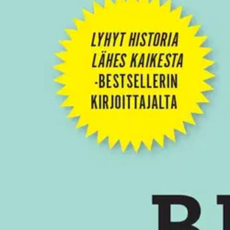
Asiakasomistaja-alennus
-15 %
Avaa kuva suurempana
Karusellin nuolipainikkeet
WSOY
Bryson, Keho - Opas asukkaalle
30,47 €
Asiakasomistajahinta
Hinta ilman S-Etukorttia:
35,85 €
Verkkokaupan hinta
Valitse toimitustapa