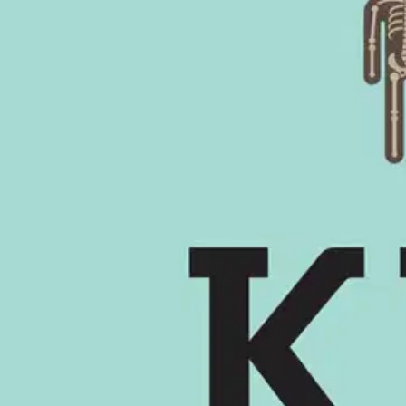
Mistä meidät ihmiset on oikeasti tehty? Menestyskirjailija Bill Brys
tieteen saavutuksia tavalla, jota aivan jokaisen oli helppo ymmärtää
aivomme ymmärtämään niin iloa kuin surua? Entä millä keinoin ihmisk
suurinta mysteeriä. Bill Brysonin tunnetuin teos on Lyhyt historia läh
myyntimenestys. Brysonilta on suomennettu kirjat Muistiinmerkintöjä pi
Näytä lisää
tuotekuvausta
Ominaisuudet
Oletko tyytyväinen tuotetietoihin?
Ovatko tuotetiedot riittävät? Jos tuotetiedoissa on puutteita tai niitä v
Anna palautetta
,
Avautuu uuteen välilehteen