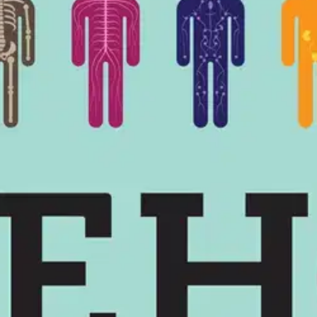
onin huikea tutkimusmatka ihmiskehon syövereihin. Suureen suosioon yltä
. Nyt Bryson kohdistaa katseensa ihmiskehoon.
Mistä me koostumme, mi
eho suojaa ja parantaa itseään? Uskomattomien faktojen ja hauskojen 
es kaikesta (WSOY, 2005). Luonnontieteiden saavutuksia selkeästi ja vii
eneltä saarelta (2000) ja Sisään - lyhyt historia lähes kaikesta kotona 
oisi muuten parantaa, anna palautetta.