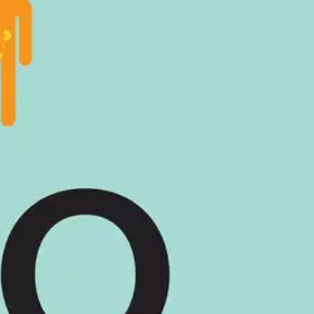
neessä teoksessaan Lyhyt historia lähes kaikesta Bill Bryson kuvasi
kä saa jalkamme nousemaan, sydämemme pumppaamaan verta ja
esimerkkien avulla Bryson selvittää lukijalle tätä oman elämämme
hdyttävästi kuvaava teos oli kansainvälinen arvostelu- ja
(2011).