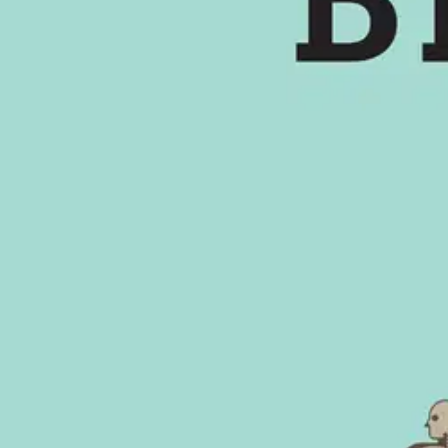
Nouto myymälästä
Toimitus
Ei saatavilla
Ei saatavilla
Ilmainen toimitus yli 100 €:n tilauksille Po
Etu ei koske Suuri‑lisäpalvelulla toimitettavia tuotteita.
Tarkista myymäläsaatavuus
Ei saatavilla
Tuotekuvaus