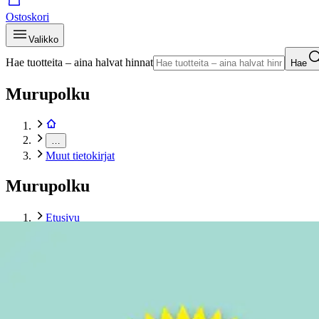
Ostoskori
Valikko
Hae tuotteita – aina halvat hinnat
Hae
Murupolku
…
Muut tietokirjat
Murupolku
Etusivu
Kirjat
Tietokirjat
Muut tietokirjat
Bryson, Keho - Opas asukkaalle
Tuotekuvat- ja videot
Ohita tuotekuva