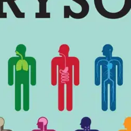
stin pakettiautomaattiin tai palvelupisteesee