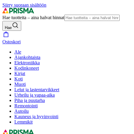
Siirry suoraan sisältöön
Hae tuotteita – aina halvat hinnat
Hae
Ostoskori
Ale
Ajankohtaista
Elektroniikka
Kodinkoneet
Kirjat
Koti
Muoti
Lelut ja lastentarvikkeet
Urheilu ja vapaa-aika
Piha ja puutarha
Remontointi
Autoilu
Kauneus ja hyvinvointi
Lemmikit