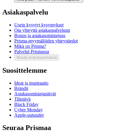
Asiakaspalvelu
Usein kysytyt kysymykset
Ota yhteyttä asiakaspalveluun
Bonus ja asiakasomistajuus
Prisma-myymälöiden yhteystiedot
Mikä on Prisma?
Palvelut Prismassa
Muuta evästeasetuksia
Suosittelemme
Ideat ja inspiraatio
Brändit
Asiakasomistajapäivät
Tilipäivä
Black Friday
Cyber Monday
Apple-uutuudet
Seuraa Prismaa