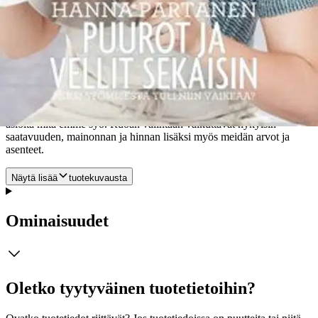
proteiinibuumista luomuun. Median maailmassa uutisia sekä
näkökulmia usein kärjistetään ja etsitään tarkoitushakuisesti
vastakkainasettelua, jolloin tutkitun tiedon pääviesti hämärtyy ja
fokus on jopa väärässä asiassa ihmisen terveyttä ajatellen. Hanna
pohtii myös nykypäivän asiantuntijuutta ja avaa maallikolle
ravitsemustieteen haasteellisuutta, jotta ristiriitaistakin
tutkimusnäyttöä olisi helpompi ymmärtää. Totta kuitenkin on, että
syöminen ja ruoan valinta tullut nykymaailmassa yhä
haasteellisemmaksi. Ennen syötiin sitä mitä saatiin, nyt valitsemme
asioita mitä emme syö. Ruoan valintaan vaikuttavat nykyisin
saatavuuden, mainonnan ja hinnan lisäksi myös meidän arvot ja
asenteet.
Näytä lisää
tuotekuvausta
Ominaisuudet
Oletko tyytyväinen tuotetietoihin?