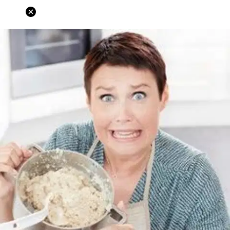
Ei saatavilla
Tuotekuvaus
Kirjassa on käsitelty kattavasti kuvien avulla mitä pakkausselosteesta
kannattaa lukea, syötkö tarpeeksi kasviksia ja huijaako lautasen
koko syömään sinua enemmän.
Löydät myös vastaukset Hannalle
usein esitettyihin kysymyksiin: Saako eineksiä syödä? Laihduttaako
veden juominen? Mitä lisäaineita pitää varoa? Onko terveellinen
ruoka kalliimpaa? Pitääkö sokeri karsia ruokavaliosta kokonaan
pois? Kirjan avulla opit laittamaan ruokavaliosi perustan kuntoon ja
löytämään helpommin oman tyylin syödä ilman liian ankaria ja
epärealistisia tavoitteita. Jatkossa osaat kiinnittää huomiota terveytesi
kannalta olennaisiin asioihin ja voit lopettaa turhan stressaamisen
ristiriitaisesta ravitsemusuutisoinnista. Ravitsemusterapeutti Hanna
Partasen kirja käsittelee asiantuntijanäkökulmasta ravitsemus- ja
terveysuutisointia sekä suomalaisia puhuttelevista villityksistä