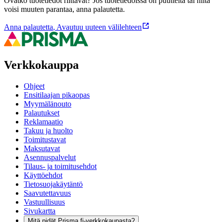
Ovatko tuotetiedot riittävät? Jos tuotetiedoissa on puutteita tai niitä
voisi muuten parantaa, anna palautetta.
Anna palautetta
,
Avautuu uuteen välilehteen
Verkkokauppa
Ohjeet
Ensitilaajan pikaopas
Myymälänouto
Palautukset
Reklamaatio
Takuu ja huolto
Toimitustavat
Maksutavat
Asennuspalvelut
Tilaus- ja toimitusehdot
Käyttöehdot
Tietosuojakäytäntö
Saavutettavuus
Vastuullisuus
Sivukartta
Mitä pidät Prisma.fi-verkkokaupasta?