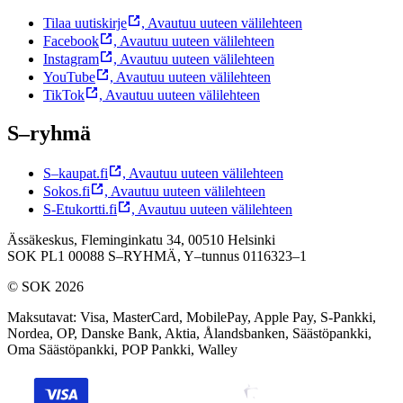
Tilaa uutiskirje
,
Avautuu uuteen välilehteen
Facebook
,
Avautuu uuteen välilehteen
Instagram
,
Avautuu uuteen välilehteen
YouTube
,
Avautuu uuteen välilehteen
TikTok
,
Avautuu uuteen välilehteen
S–ryhmä
S–kaupat.fi
,
Avautuu uuteen välilehteen
Sokos.fi
,
Avautuu uuteen välilehteen
S-Etukortti.fi
,
Avautuu uuteen välilehteen
Ässäkeskus, Fleminginkatu 34, 00510 Helsinki
SOK PL1 00088 S–RYHMÄ,
Y–tunnus 0116323–1
© SOK 2026
Maksutavat
:
Visa, MasterCard, MobilePay, Apple Pay, S-Pankki,
Nordea, OP, Danske Bank, Aktia, Ålandsbanken, Säästöpankki,
Oma Säästöpankki, POP Pankki, Walley