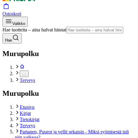
Ostoskori
Valikko
Hae tuotteita – aina halvat hinnat
Hae
Murupolku
…
Terveys
Murupolku
Etusivu
Kirjat
Tietokirjat
Terveys
Partanen, Puurot ja vellit sekaisin - Miksi syömisestä tuli
niin vaikeaa?