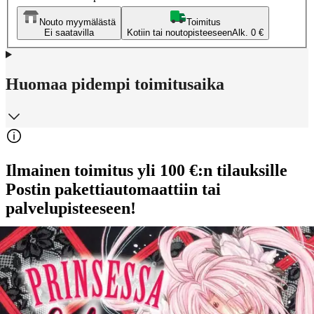
Nouto myymälästä
Toimitus
Ei saatavilla
Kotiin tai noutopisteeseen
Alk. 0 €
Huomaa pidempi toimitusaika
Ilmainen toimitus yli 100 €:n tilauksille
Postin pakettiautomaattiin tai
palvelupisteeseen!
Etu ei koske Suuri‑lisäpalvelulla toimitettavia tuotteita.
Tarkista myymäläsaatavuus