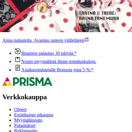
Oletko tyytyväinen tuotetietoihin?
Ovatko tuotetiedot riittävät? Jos tuotetiedoissa on puutteita tai niitä
voisi muuten parantaa, anna palautetta.
Anna palautetta
,
Avautuu uuteen välilehteen
Ilmainen palautus 30 päivää.*
Nouto myymälästä ilman toimituskuluja.
Asiakasomistajalle Bonusta jopa 5 %.*
Verkkokauppa
Ohjeet
Ensitilaajan pikaopas
Myymälänouto
Palautukset
Reklamaatio