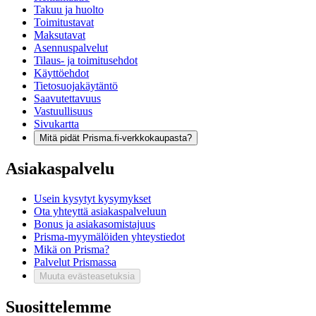
Takuu ja huolto
Toimitustavat
Maksutavat
Asennuspalvelut
Tilaus- ja toimitusehdot
Käyttöehdot
Tietosuojakäytäntö
Saavutettavuus
Vastuullisuus
Sivukartta
Mitä pidät Prisma.fi-verkkokaupasta?
Asiakaspalvelu
Usein kysytyt kysymykset
Ota yhteyttä asiakaspalveluun
Bonus ja asiakasomistajuus
Prisma-myymälöiden yhteystiedot
Mikä on Prisma?
Palvelut Prismassa
Muuta evästeasetuksia
Suosittelemme