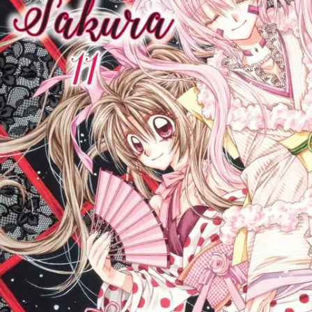
Ei saatavilla
Tuotekuvaus
Romanttinen seikkailu keskiajan Japanissa! Lukijoiden suosikki
Arina Tanemuran mangaa julkaistaan taas pitkästä aikaa suomeksi.
Kohakulle paljastuvat Hayaten tunteet Rurijoota kohtaan. Myös
Enju saa selville kaksikon läheiset välit, eikä hän kohtele pettureita
hyvin. Pian Rurijoo vannoo surmaavansa Sakuran... Ikäsuositus:
11+
Ominaisuudet