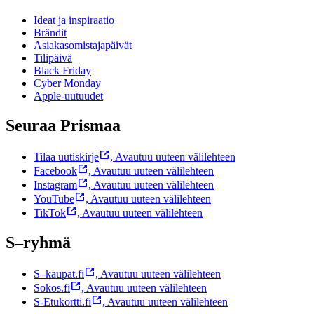
Ideat ja inspiraatio
Brändit
Asiakasomistajapäivät
Tilipäivä
Black Friday
Cyber Monday
Apple-uutuudet
Seuraa Prismaa
Tilaa uutiskirje
,
Avautuu uuteen välilehteen
Facebook
,
Avautuu uuteen välilehteen
Instagram
,
Avautuu uuteen välilehteen
YouTube
,
Avautuu uuteen välilehteen
TikTok
,
Avautuu uuteen välilehteen
S–ryhmä
S–kaupat.fi
,
Avautuu uuteen välilehteen
Sokos.fi
,
Avautuu uuteen välilehteen
S-Etukortti.fi
,
Avautuu uuteen välilehteen