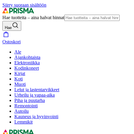
Siirry suoraan sisältöön
Hae tuotteita – aina halvat hinnat
Hae
Ostoskori
Ale
Ajankohtaista
Elektroniikka
Kodinkoneet
Kirjat
Koti
Muoti
Lelut ja lastentarvikkeet
Urheilu ja vapaa-aika
Piha ja puutarha
Remontointi
Autoilu
Kauneus ja hyvinvointi
Lemmikit