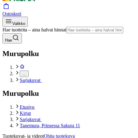
Ostoskori
Valikko
Hae tuotteita – aina halvat hinnat
Hae
Murupolku
…
Sarjakuvat
Murupolku
Etusivu
Kirjat
Sarjakuvat
Tanemura, Prinsessa Sakura 11
Tuotekuvat- ja videot
Ohita tuotekuva