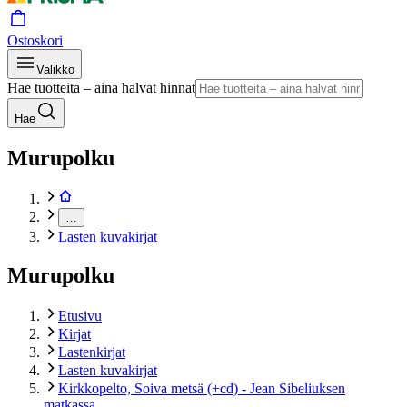
Ostoskori
Valikko
Hae tuotteita – aina halvat hinnat
Hae
Murupolku
…
Lasten kuvakirjat
Murupolku
Etusivu
Kirjat
Lastenkirjat
Lasten kuvakirjat
Kirkkopelto, Soiva metsä (+cd) - Jean Sibeliuksen
matkassa