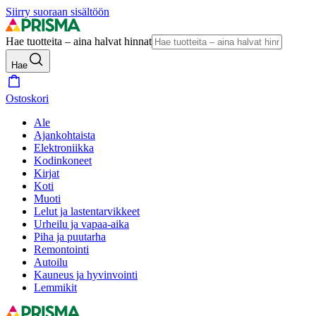
Siirry suoraan sisältöön
Hae tuotteita – aina halvat hinnat
Hae
Ostoskori
Ale
Ajankohtaista
Elektroniikka
Kodinkoneet
Kirjat
Koti
Muoti
Lelut ja lastentarvikkeet
Urheilu ja vapaa-aika
Piha ja puutarha
Remontointi
Autoilu
Kauneus ja hyvinvointi
Lemmikit