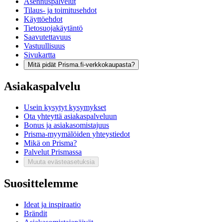
Asennuspalvelut
Tilaus- ja toimitusehdot
Käyttöehdot
Tietosuojakäytäntö
Saavutettavuus
Vastuullisuus
Sivukartta
Mitä pidät Prisma.fi-verkkokaupasta?
Asiakaspalvelu
Usein kysytyt kysymykset
Ota yhteyttä asiakaspalveluun
Bonus ja asiakasomistajuus
Prisma-myymälöiden yhteystiedot
Mikä on Prisma?
Palvelut Prismassa
Muuta evästeasetuksia
Suosittelemme
Ideat ja inspiraatio
Brändit