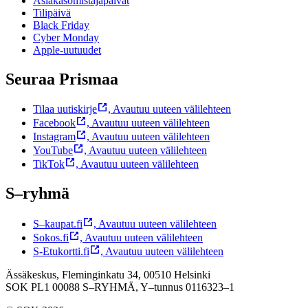
Asiakasomistajapäivät
Tilipäivä
Black Friday
Cyber Monday
Apple-uutuudet
Seuraa Prismaa
Tilaa uutiskirje
,
Avautuu uuteen välilehteen
Facebook
,
Avautuu uuteen välilehteen
Instagram
,
Avautuu uuteen välilehteen
YouTube
,
Avautuu uuteen välilehteen
TikTok
,
Avautuu uuteen välilehteen
S–ryhmä
S–kaupat.fi
,
Avautuu uuteen välilehteen
Sokos.fi
,
Avautuu uuteen välilehteen
S-Etukortti.fi
,
Avautuu uuteen välilehteen
Ässäkeskus, Fleminginkatu 34, 00510 Helsinki
SOK PL1 00088 S–RYHMÄ,
Y–tunnus 0116323–1