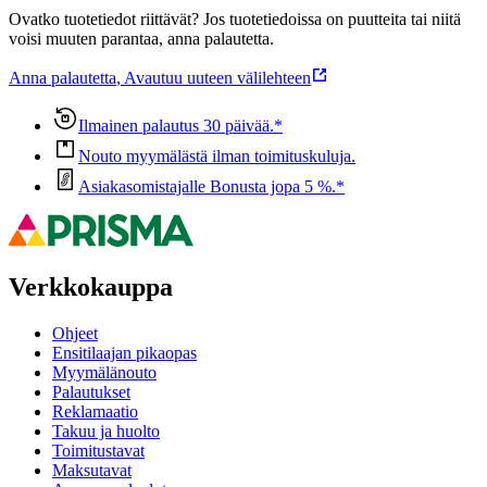
Ovatko tuotetiedot riittävät? Jos tuotetiedoissa on puutteita tai niitä
voisi muuten parantaa, anna palautetta.
Anna palautetta
,
Avautuu uuteen välilehteen
Ilmainen palautus 30 päivää.*
Nouto myymälästä ilman toimituskuluja.
Asiakasomistajalle Bonusta jopa 5 %.*
Verkkokauppa
Ohjeet
Ensitilaajan pikaopas
Myymälänouto
Palautukset
Reklamaatio
Takuu ja huolto
Toimitustavat
Maksutavat