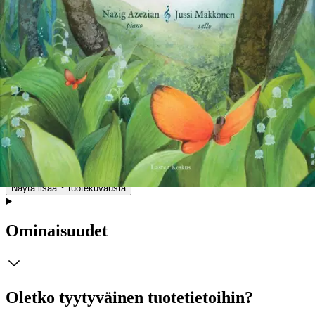
säveltäjämestarin ansaitsemalla tavalla: viimeistä säveltä ja
siveltimenvetoa myöten taidokkaasti ja kauniisti. Ajatus Sibelius-
aiheiseen lasten kuvakirjaan syntyi tarinallisten koulukonserttien
pohjalta. Sellisti JUSSI MAKKONEN on esittänyt
käsikirjoittamaansa Sibelius-ohjelmaa vuosien 2010–2014 aikana jo
yli 200 000 lapselle eri puolilla Suomea pidetyissä
koulukonserteissa. Sibelius-juhlavuonna 2015 Makkonen ja pianisti
NAZIG AZEZIAN esiintyvät yli 100 000 lapselle Suomessa ja eri
Euroopan maissa. He ovat myös julkaisseet Sibelius-aiheisen
musiikkivideon. KATRI KIRKKOPELTO on kuvataiteilija,
kuvittaja ja kuvataideopettaja. Hän on kuvittanut lukuisia
kuvakirjoja ja oppikirjoja. Vuonna 2009 Kirkkopelto sai arvostetun
Kylli Koski -palkinnon.
Näytä lisää
tuotekuvausta
Ominaisuudet
Oletko tyytyväinen tuotetietoihin?