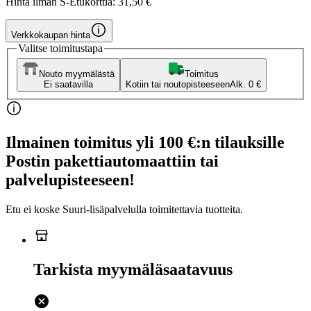
Hinta ilman S-Etukorttia:
31,50 €
Verkkokaupan hinta
Valitse toimitustapa
Nouto myymälästä
Toimitus
Ei saatavilla
Kotiin tai noutopisteeseen
Alk. 0 €
Ilmainen toimitus yli 100 €:n tilauksille
Postin pakettiautomaattiin tai
palvelupisteeseen!
Etu ei koske Suuri‑lisäpalvelulla toimitettavia tuotteita.
Tarkista myymäläsaatavuus