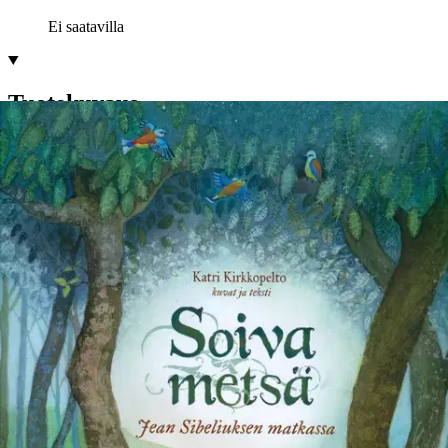
Ei saatavilla
Tuotekuvaus
Musiikki on kuin perhonen. Jos sitä kääntelee ja tutkii
kämmenellään, katoaa sen siivistä loiste. Kyllä se lentää, mutta ei se
enää säteile. Soiva metsä on kaunis tarina suuresta säveltäjästä ja
hänen musiikistaan. Kuvakirja vie elämykselliselle aikamatkalle Jean
Sibeliuksen maailmaan kuvan, tekstin ja musiikin avulla. Tarinassa
ja kirjan aukeamilla soi Sibeliuksen musiikki.
Säveltäjän Ainola-
kodin maisemissa soivat Kuusi ja Drömmen, Kolin
kansallismaisemissa kuuluu Finlandia ja Pielisen aalloilla kimaltaa
Impromptu. Eurooppaan matkataan Valse Tristen ja Souvenirin
sävelin. Kirjassa on mukana äänite, jolla soittavat sellisti Jussi
Makkonen ja pianisti Nazig Azezian. Viime vuosina Jussi
Makkonen on esittänyt Sibeliusta jo yli 200 000 lapselle eri puolilla
Suomea pidetyissä tarinallisissa koulukonserteissa. Kirjan herkkä
kuvitus ja teksti ovat Katri Kirkkopellon käsialaa. Sibelius 150 -
juhlavuoden kunniaksi tehty kuvakirja lapsille on toteutettu suuren