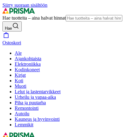
Siirry suoraan sisältöön
Hae tuotteita – aina halvat hinnat
Hae
Ostoskori
Ale
Ajankohtaista
Elektroniikka
Kodinkoneet
Kirjat
Koti
Muoti
Lelut ja lastentarvikkeet
Urheilu ja vapaa-aika
Piha ja puutarha
Remontointi
Autoilu
Kauneus ja hyvinvointi
Lemmikit