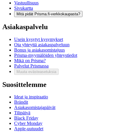
Vastuullisuus
Sivukartta
Mitä pidät Prisma.fi-verkkokaupasta?
Asiakaspalvelu
Usein kysytyt kysymykset
Ota yhteyttä asiakaspalveluun
Bonus ja asiakasomistajuus
Prisma-myymälöiden yhteystiedot
Mikä on Prisma?
Palvelut Prismassa
Muuta evästeasetuksia
Suosittelemme
Ideat ja inspiraatio
Brändit
Asiakasomistajapäivät
Tilipäivä
Black Friday
Cyber Monday
Apple-uutuudet