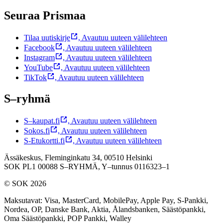
Seuraa Prismaa
Tilaa uutiskirje
,
Avautuu uuteen välilehteen
Facebook
,
Avautuu uuteen välilehteen
Instagram
,
Avautuu uuteen välilehteen
YouTube
,
Avautuu uuteen välilehteen
TikTok
,
Avautuu uuteen välilehteen
S–ryhmä
S–kaupat.fi
,
Avautuu uuteen välilehteen
Sokos.fi
,
Avautuu uuteen välilehteen
S-Etukortti.fi
,
Avautuu uuteen välilehteen
Ässäkeskus, Fleminginkatu 34, 00510 Helsinki
SOK PL1 00088 S–RYHMÄ,
Y–tunnus 0116323–1
© SOK 2026
Maksutavat
:
Visa, MasterCard, MobilePay, Apple Pay, S-Pankki,
Nordea, OP, Danske Bank, Aktia, Ålandsbanken, Säästöpankki,
Oma Säästöpankki, POP Pankki, Walley