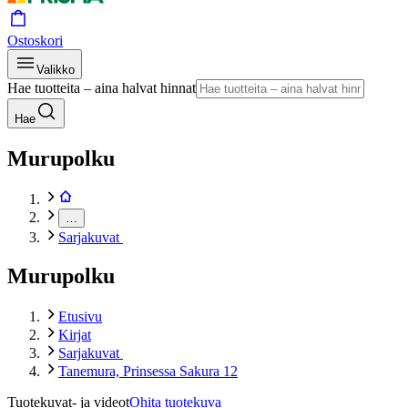
Ostoskori
Valikko
Hae tuotteita – aina halvat hinnat
Hae
Murupolku
…
Sarjakuvat
Murupolku
Etusivu
Kirjat
Sarjakuvat
Tanemura, Prinsessa Sakura 12
Tuotekuvat- ja videot
Ohita tuotekuva