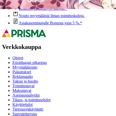
Ilmainen palautus 30 päivää.*
Nouto myymälästä ilman toimituskuluja.
Asiakasomistajalle Bonusta jopa 5 %.*
Verkkokauppa
Ohjeet
Ensitilaajan pikaopas
Myymälänouto
Palautukset
Reklamaatio
Takuu ja huolto
Toimitustavat
Maksutavat
Asennuspalvelut
Tilaus- ja toimitusehdot
Käyttöehdot
Tietosuojakäytäntö
Saavutettavuus