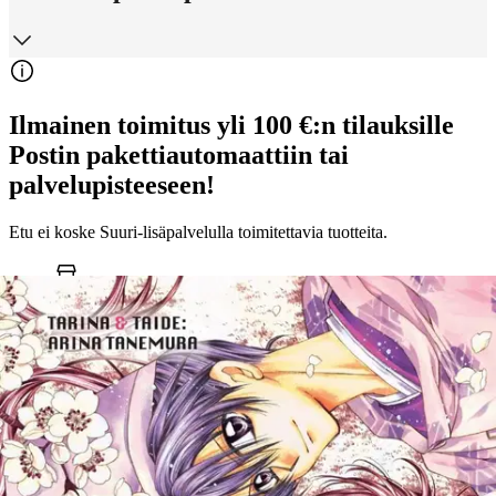
Ilmainen toimitus yli 100 €:n tilauksille
Postin pakettiautomaattiin tai
palvelupisteeseen!
Etu ei koske Suuri‑lisäpalvelulla toimitettavia tuotteita.
Tarkista myymäläsaatavuus
Ei saatavilla