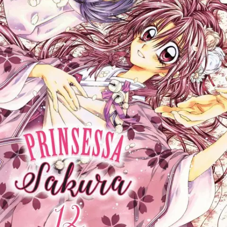
Tuotekuvaus
Sarjan päätösosa! Lukijoiden suosikki Arina Tanemuran mangaa
julkaistaan taas pitkästä aikaa suomeksi. Sakura suree kuolleita
ystäviään, kun Enju hyökkää vielä kerran ja kuolema korjaa satoa.
Ja juuri kun verenvuodatus vaikuttaisi päättyneen, pelätty prinsessa
Kaguya astuu taistelukentälle... Ikäsuositus: 11+
Ominaisuudet
Oletko tyytyväinen tuotetietoihin?
Ovatko tuotetiedot riittävät? Jos tuotetiedoissa on puutteita tai niitä
voisi muuten parantaa, anna palautetta.
Anna palautetta
,
Avautuu uuteen välilehteen