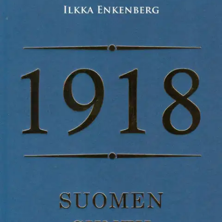
Ei saatavilla
Tuotekuvaus
Miten Suomi syntyi ja mitä tapahtui vuoden 1918 sisällissodassa?
Miksi Lenin antoi Suomen itsenäistyä? Oliko Suomea ennen
Venäjän vallan aikaa? Entä millaista sinun elämäsi olisi ollut, jos
olisit syntynyt 200 tai 150 vuotta aiemmin? Ajanjakson vuodesta
1808 vuoteen 1918 kattava kirja vie sinut Porvoon torille, kun
kasakat ratsastavat kaupunkiin vuonna 1808 ja tanssiaisiin
katselemaan, kun Aleksanteri I tanssittaa kauniita daameja.
Pääset
myös tuntemaan, millaista oli olla kiertelevä kulkuri Suomessa sekä
sortokauden kutsuntamellakkaan yhdessä Eugen Schaumanin
kanssa. Lopulta pääset myös mukaan uhkarohkeaan hankkeeseen
tehdä Suomesta kuningaskunta. 1918 - Suomen synty ja sisällissota
yhdistää kansakunnan rakentamisen suuret linjat ja ihmisen kokoisen
historian. Kirja kertoo paitsi Suomen itsenäistymisen tarinan myös
sen, millaista oli olla tavallinen ihminen tai vallan huipulla oleva
keisari.