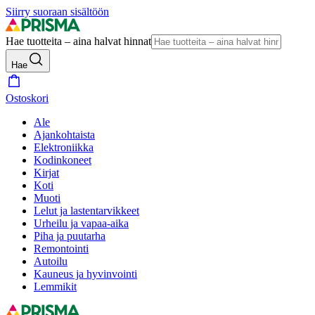
Siirry suoraan sisältöön
Hae tuotteita – aina halvat hinnat
Hae
Ostoskori
Ale
Ajankohtaista
Elektroniikka
Kodinkoneet
Kirjat
Koti
Muoti
Lelut ja lastentarvikkeet
Urheilu ja vapaa-aika
Piha ja puutarha
Remontointi
Autoilu
Kauneus ja hyvinvointi
Lemmikit