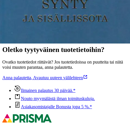
Näytä lisää
tuotekuvausta
Ominaisuudet
Oletko tyytyväinen tuotetietoihin?
Ovatko tuotetiedot riittävät? Jos tuotetiedoissa on puutteita tai niitä
voisi muuten parantaa, anna palautetta.
Anna palautetta
,
Avautuu uuteen välilehteen
Ilmainen palautus 30 päivää.*
Nouto myymälästä ilman toimituskuluja.
Asiakasomistajalle Bonusta jopa 5 %.*