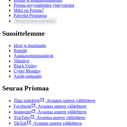
Bonus ja asiakasomistajuus
Prisma-myymälöiden yhteystiedot
Mikä on Prisma?
Palvelut Prismassa
Muuta evästeasetuksia
Suosittelemme
Ideat ja inspiraatio
Brändit
Asiakasomistajapäivät
Tilipäivä
Black Friday
Cyber Monday
Apple-uutuudet
Seuraa Prismaa
Tilaa uutiskirje
,
Avautuu uuteen välilehteen
Facebook
,
Avautuu uuteen välilehteen
Instagram
,
Avautuu uuteen välilehteen
YouTube
,
Avautuu uuteen välilehteen
TikTok
,
Avautuu uuteen välilehteen