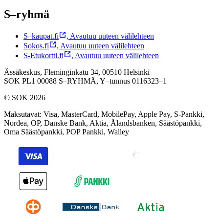
S–ryhmä
S–kaupat.fi
,
Avautuu uuteen välilehteen
Sokos.fi
,
Avautuu uuteen välilehteen
S-Etukortti.fi
,
Avautuu uuteen välilehteen
Ässäkeskus, Fleminginkatu 34, 00510 Helsinki
SOK PL1 00088 S–RYHMÄ,
Y–tunnus 0116323–1
© SOK 2026
Maksutavat
:
Visa, MasterCard, MobilePay, Apple Pay, S-Pankki,
Nordea, OP, Danske Bank, Aktia, Ålandsbanken, Säästöpankki,
Oma Säästöpankki, POP Pankki, Walley