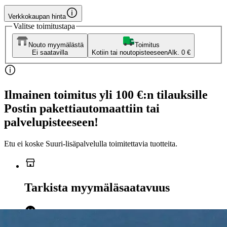
Verkkokaupan hinta
Valitse toimitustapa
Nouto myymälästä
Toimitus
Ei saatavilla
Kotiin tai noutopisteeseen
Alk. 0 €
Ilmainen toimitus yli 100 €:n tilauksille
Postin pakettiautomaattiin tai
palvelupisteeseen!
Etu ei koske Suuri‑lisäpalvelulla toimitettavia tuotteita.
Tarkista myymäläsaatavuus