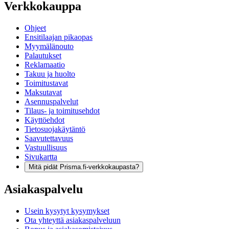
Verkkokauppa
Ohjeet
Ensitilaajan pikaopas
Myymälänouto
Palautukset
Reklamaatio
Takuu ja huolto
Toimitustavat
Maksutavat
Asennuspalvelut
Tilaus- ja toimitusehdot
Käyttöehdot
Tietosuojakäytäntö
Saavutettavuus
Vastuullisuus
Sivukartta
Mitä pidät Prisma.fi-verkkokaupasta?
Asiakaspalvelu
Usein kysytyt kysymykset
Ota yhteyttä asiakaspalveluun