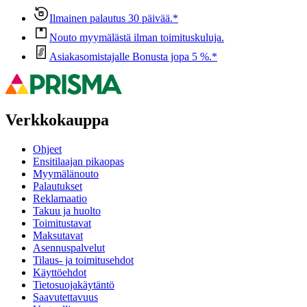
Ilmainen palautus 30 päivää.*
Nouto myymälästä ilman toimituskuluja.
Asiakasomistajalle Bonusta jopa 5 %.*
Verkkokauppa
Ohjeet
Ensitilaajan pikaopas
Myymälänouto
Palautukset
Reklamaatio
Takuu ja huolto
Toimitustavat
Maksutavat
Asennuspalvelut
Tilaus- ja toimitusehdot
Käyttöehdot
Tietosuojakäytäntö
Saavutettavuus