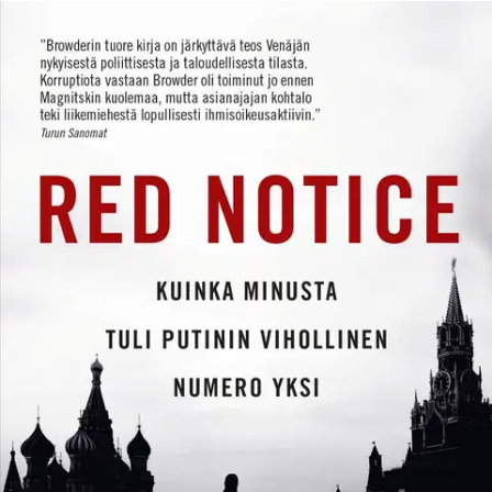
Ei saatavilla
Tuotekuvaus
Yksi mies vastaan Putinin hallinto Polttavan ajankohtainen tositarina
amerikkalaisen liikemiehen ja tämän asianajan kohtalosta Putinin
Venäjällä Rohkea liikemies Bill Browder perusti 90-luvulla
sijoitusrahaston Moskovaan. Rahaston arvo kasvoi pian
miljardeihin. Kun Browder ryhtyi paljastamaan oligarkkien laittomia
bisneksiä, Putinin hallinto karkotti tämän maasta, takavarikoi yhtiön
varat ja heitti Browderin asianajajan Sergei Magnitskyn vankilaan.
Magnitsky kuoli tutkintavankeudessa.
Magnitskylle omistettu Red
Notice on jännitystarinan lailla etenevä, polttavan ajankohtainen
dokumentti Venäjän poliittisesta ja taloudellisesta tilasta.Bill
Browderin (s.1964) perustama Hermitage Capital Management oli
Venäjän suurin ulkomainen investoija vuoteen 2005 saakka, jolloin
Browder karkotettiin maasta. Browderin asianajaja Sergei