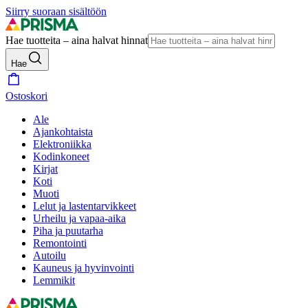
Siirry suoraan sisältöön
Hae tuotteita – aina halvat hinnat
Hae
Ostoskori
Ale
Ajankohtaista
Elektroniikka
Kodinkoneet
Kirjat
Koti
Muoti
Lelut ja lastentarvikkeet
Urheilu ja vapaa-aika
Piha ja puutarha
Remontointi
Autoilu
Kauneus ja hyvinvointi
Lemmikit