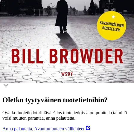
Magnitsky kuoli vuonna 2009 tutkintavankeudessa, epämääräisissä
oloissa. Viimeiset viisi vuotta Browder on kampanjoinut Venäjän
taloudellista korruptiota ja ihmisoikeusrikkomuksia vastaan. Hänen
kampanjansa tuloksena Yhdysvaltain kongressi on julkistanut niin
sanotun Magnitskyn listan, jolla evätään maahanpääsy Magnitskyn
kuolemaan sekaantuneilta venäläisiltä viranomaisilta. Venäjä on
yrittänyt toistuvasti painostaa Interpolia laatimaan Browderista
kansainvälisen pidätysmääräyksen eli red noticen tuloksetta.
Näytä lisää
tuotekuvausta
Ominaisuudet
Oletko tyytyväinen tuotetietoihin?
Ovatko tuotetiedot riittävät? Jos tuotetiedoissa on puutteita tai niitä
voisi muuten parantaa, anna palautetta.
Anna palautetta
,
Avautuu uuteen välilehteen