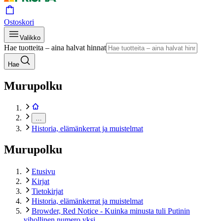
Ostoskori
Valikko
Hae tuotteita – aina halvat hinnat
Hae
Murupolku
…
Historia, elämänkerrat ja muistelmat
Murupolku
Etusivu
Kirjat
Tietokirjat
Historia, elämänkerrat ja muistelmat
Browder, Red Notice - Kuinka minusta tuli Putinin
vihollinen numero yksi