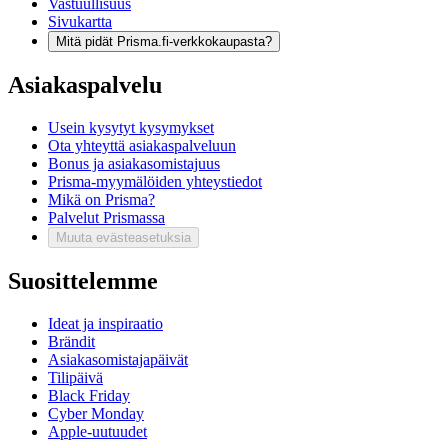
Vastuullisuus
Sivukartta
Mitä pidät Prisma.fi-verkkokaupasta?
Asiakaspalvelu
Usein kysytyt kysymykset
Ota yhteyttä asiakaspalveluun
Bonus ja asiakasomistajuus
Prisma-myymälöiden yhteystiedot
Mikä on Prisma?
Palvelut Prismassa
Muuta evästeasetuksia
Suosittelemme
Ideat ja inspiraatio
Brändit
Asiakasomistajapäivät
Tilipäivä
Black Friday
Cyber Monday
Apple-uutuudet