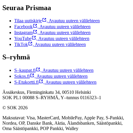
Seuraa Prismaa
Tilaa uutiskirje
,
Avautuu uuteen välilehteen
Facebook
,
Avautuu uuteen välilehteen
Instagram
,
Avautuu uuteen välilehteen
YouTube
,
Avautuu uuteen välilehteen
TikTok
,
Avautuu uuteen välilehteen
S–ryhmä
S–kaupat.fi
,
Avautuu uuteen välilehteen
Sokos.fi
,
Avautuu uuteen välilehteen
S-Etukortti.fi
,
Avautuu uuteen välilehteen
Ässäkeskus, Fleminginkatu 34, 00510 Helsinki
SOK PL1 00088 S–RYHMÄ,
Y–tunnus 0116323–1
© SOK 2026
Maksutavat
:
Visa, MasterCard, MobilePay, Apple Pay, S-Pankki,
Nordea, OP, Danske Bank, Aktia, Ålandsbanken, Säästöpankki,
Oma Säästöpankki, POP Pankki, Walley