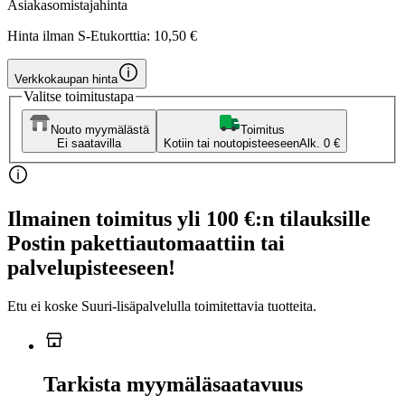
Asiakasomistajahinta
Hinta ilman S-Etukorttia:
10,50 €
Verkkokaupan hinta
Valitse toimitustapa
Nouto myymälästä
Toimitus
Ei saatavilla
Kotiin tai noutopisteeseen
Alk. 0 €
Ilmainen toimitus yli 100 €:n tilauksille
Postin pakettiautomaattiin tai
palvelupisteeseen!
Etu ei koske Suuri‑lisäpalvelulla toimitettavia tuotteita.
Tarkista myymäläsaatavuus