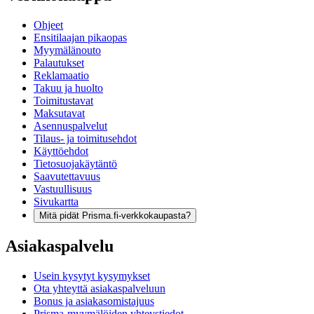
Ohjeet
Ensitilaajan pikaopas
Myymälänouto
Palautukset
Reklamaatio
Takuu ja huolto
Toimitustavat
Maksutavat
Asennuspalvelut
Tilaus- ja toimitusehdot
Käyttöehdot
Tietosuojakäytäntö
Saavutettavuus
Vastuullisuus
Sivukartta
Mitä pidät Prisma.fi-verkkokaupasta?
Asiakaspalvelu
Usein kysytyt kysymykset
Ota yhteyttä asiakaspalveluun
Bonus ja asiakasomistajuus
Prisma-myymälöiden yhteystiedot