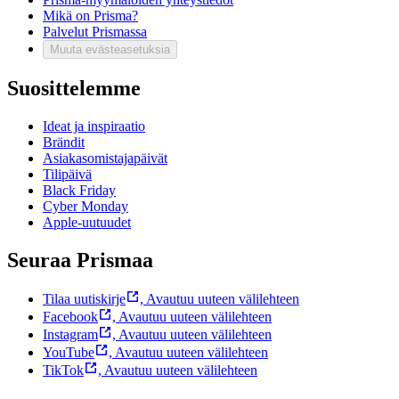
Mikä on Prisma?
Palvelut Prismassa
Muuta evästeasetuksia
Suosittelemme
Ideat ja inspiraatio
Brändit
Asiakasomistajapäivät
Tilipäivä
Black Friday
Cyber Monday
Apple-uutuudet
Seuraa Prismaa
Tilaa uutiskirje
,
Avautuu uuteen välilehteen
Facebook
,
Avautuu uuteen välilehteen
Instagram
,
Avautuu uuteen välilehteen
YouTube
,
Avautuu uuteen välilehteen
TikTok
,
Avautuu uuteen välilehteen