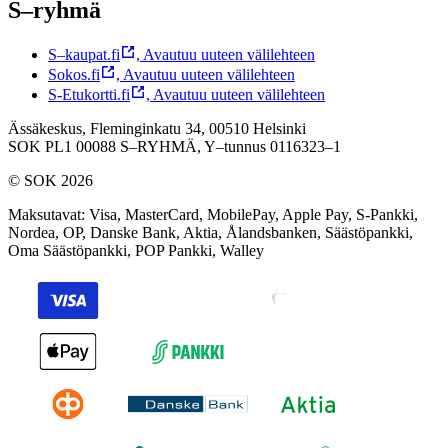
S–ryhmä
S–kaupat.fi
,
Avautuu uuteen välilehteen
Sokos.fi
,
Avautuu uuteen välilehteen
S-Etukortti.fi
,
Avautuu uuteen välilehteen
Ässäkeskus, Fleminginkatu 34, 00510 Helsinki
SOK PL1 00088 S–RYHMÄ,
Y–tunnus 0116323–1
© SOK 2026
Maksutavat
:
Visa, MasterCard, MobilePay, Apple Pay, S-Pankki,
Nordea, OP, Danske Bank, Aktia, Ålandsbanken, Säästöpankki,
Oma Säästöpankki, POP Pankki, Walley