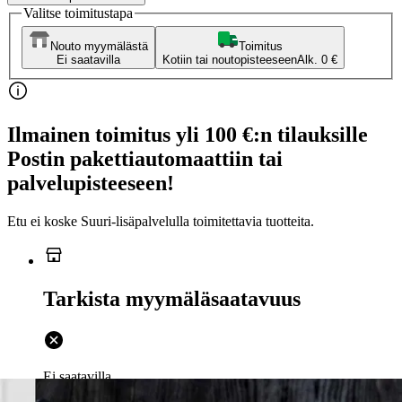
Valitse toimitustapa
Nouto myymälästä
Toimitus
Ei saatavilla
Kotiin tai noutopisteeseen
Alk. 0 €
Ilmainen toimitus yli 100 €:n tilauksille
Postin pakettiautomaattiin tai
palvelupisteeseen!
Etu ei koske Suuri‑lisäpalvelulla toimitettavia tuotteita.
Tarkista myymäläsaatavuus
Ei saatavilla