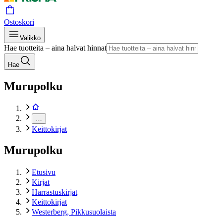
Ostoskori
Valikko
Hae tuotteita – aina halvat hinnat
Hae
Murupolku
…
Keittokirjat
Murupolku
Etusivu
Kirjat
Harrastuskirjat
Keittokirjat
Westerberg, Pikkusuolaista