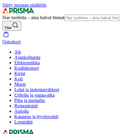
Siirry suoraan sisältöön
Hae tuotteita – aina halvat hinnat
Hae
Ostoskori
Ale
Ajankohtaista
Elektroniikka
Kodinkoneet
Kirjat
Koti
Muoti
Lelut ja lastentarvikkeet
Urheilu ja vapaa-aika
Piha ja puutarha
Remontointi
Autoilu
Kauneus ja hyvinvointi
Lemmikit