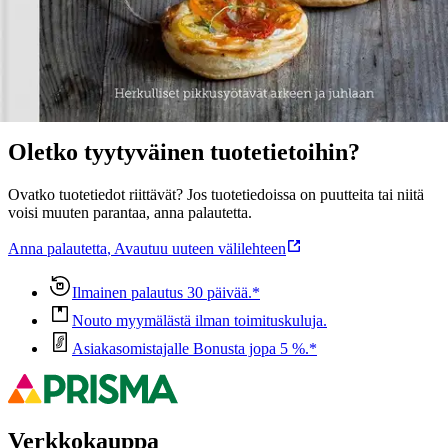
Ominaisuudet
Oletko tyytyväinen tuotetietoihin?
Ovatko tuotetiedot riittävät? Jos tuotetiedoissa on puutteita tai niitä
voisi muuten parantaa, anna palautetta.
Anna palautetta
,
Avautuu uuteen välilehteen
Ilmainen palautus 30 päivää.*
Nouto myymälästä ilman toimituskuluja.
Asiakasomistajalle Bonusta jopa 5 %.*
Verkkokauppa