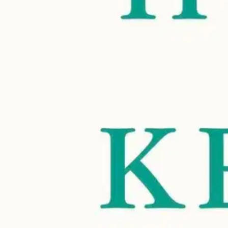
Nouto myymälästä
Toimitus
Ei saatavilla
Kotiin tai noutopisteeseen
Alk. 0 €
Ilmainen toimitus yli 100 €:n tilauksille Po
Etu ei koske Suuri‑lisäpalvelulla toimitettavia tuotteita.
Tarkista myymäläsaatavuus
Ei saatavilla
Tuotekuvaus