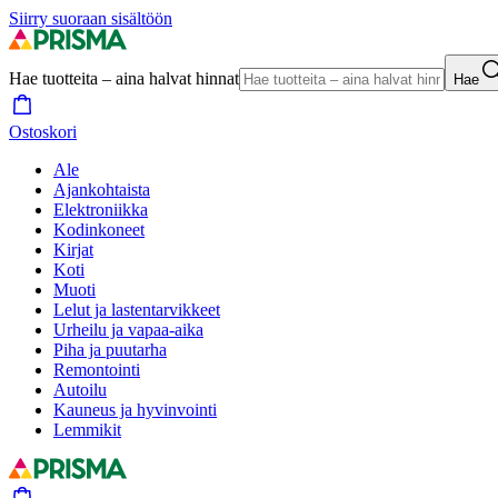
Siirry suoraan sisältöön
Hae tuotteita – aina halvat hinnat
Hae
Ostoskori
Ale
Ajankohtaista
Elektroniikka
Kodinkoneet
Kirjat
Koti
Muoti
Lelut ja lastentarvikkeet
Urheilu ja vapaa-aika
Piha ja puutarha
Remontointi
Autoilu
Kauneus ja hyvinvointi
Lemmikit