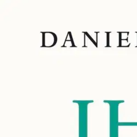
Asiakasomistaja-alennus
-15 %
Avaa kuva suurempana
Karusellin nuolipainikkeet
Into Kustannus
Lieberman, Ihmiskehon lyhyt his
23,93 €
Asiakasomistajahinta
Hinta ilman S-Etukorttia:
28,15 €
Verkkokaupan hinta
Valitse toimitustapa