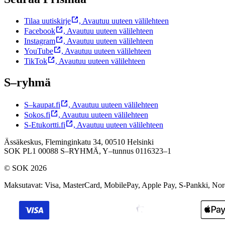
Tilaa uutiskirje
,
Avautuu uuteen välilehteen
Facebook
,
Avautuu uuteen välilehteen
Instagram
,
Avautuu uuteen välilehteen
YouTube
,
Avautuu uuteen välilehteen
TikTok
,
Avautuu uuteen välilehteen
S–ryhmä
S–kaupat.fi
,
Avautuu uuteen välilehteen
Sokos.fi
,
Avautuu uuteen välilehteen
S-Etukortti.fi
,
Avautuu uuteen välilehteen
Ässäkeskus, Fleminginkatu 34, 00510 Helsinki
SOK PL1 00088 S–RYHMÄ,
Y–tunnus 0116323–1
© SOK 2026
Maksutavat
:
Visa, MasterCard, MobilePay, Apple Pay, S-Pankki, No