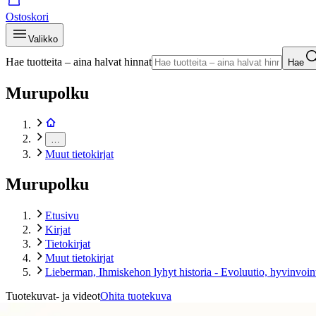
Ostoskori
Valikko
Hae tuotteita – aina halvat hinnat
Hae
Murupolku
…
Muut tietokirjat
Murupolku
Etusivu
Kirjat
Tietokirjat
Muut tietokirjat
Lieberman, Ihmiskehon lyhyt historia - Evoluutio, hyvinvoint
Tuotekuvat- ja videot
Ohita tuotekuva