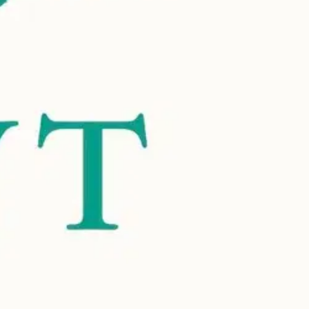
 tiettyjä olosuhteita varten, vaan kehomme on sekoitus ominaisuuksia,
ihampaamme Australopithecus-lajeilta. Daniel E. Lieberman on maailman
seen ja sen tulevaisuuden näkymiin. Ihmisen elimistö on
on näkökulmasta salamannopeisiin muutoksiin. Ihminen pystyy
taa eräänlaisen 'elintasosairauksien tsunamin'. Ongelmaan ei
 sellaiseksi, että se suosii omalle kehollemme soveltuvia elintapoja.