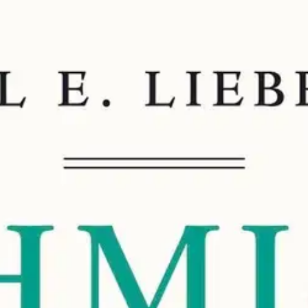
toria - Evoluutio, hyvinvointi ja