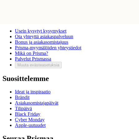
Mitä pidät Prisma.fi-verkkokaupasta?
Asiakaspalvelu
Usein kysytyt kysymykset
Ota yhteyttä asiakaspalveluun
Bonus ja asiakasomistajuus
Prisma-myymälöiden yhteystiedot
Mikä on Prisma?
Palvelut Prismassa
Muuta evästeasetuksia
Suosittelemme
Ideat ja inspiraatio
Brändit
Asiakasomistajapäivät
Tilipäivä
Black Friday
Cyber Monday
Apple-uutuudet
Seuraa Prismaa