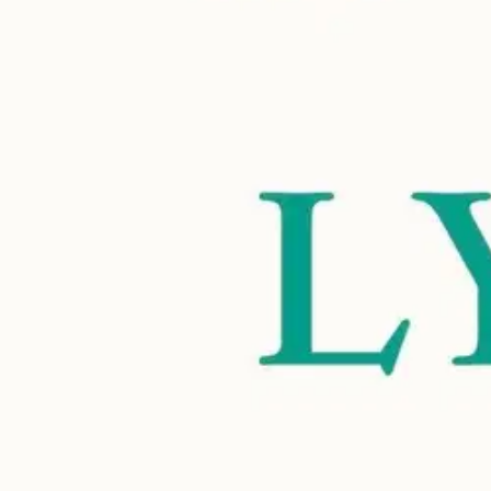
Ihmiskehon lyhyt historia on innostava kertomus ihmiskunnan historia
jotka olemme perineet lukuisilta edeltäviltä lajeilta. Tarkat heitot
johtavia ihmisen evoluutiobiologian tutkijoita.
Hän tarjoaa poikkeukse
ainutlaatuinen, mutta kehomme ei ole ennättänyt sopeutua maanviljel
juoksemaan antiloopin uuvuksiin savannilla ja meidät on tarkoitettu 
Liebermanin mukaan ole lääketieteellisiä, vaan ainoastaan kulttuurisia 
Näytä lisää
tuotekuvausta
Ominaisuudet
Oletko tyytyväinen tuotetietoihin?
Ovatko tuotetiedot riittävät? Jos tuotetiedoissa on puutteita tai niitä v
Anna palautetta
,
Avautuu uuteen välilehteen
Ilmainen palautus 30 päivää.*