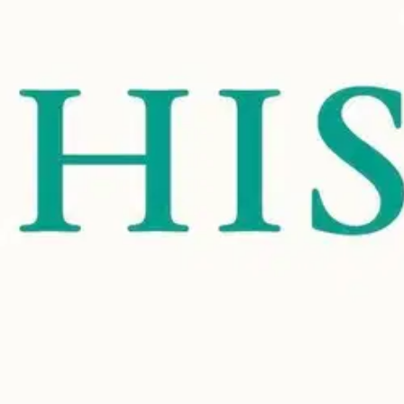
Nouto myymälästä ilman toimituskuluja.
Asiakasomistajalle Bonusta jopa 5 %.*
Verkkokauppa
Ohjeet
Ensitilaajan pikaopas
Myymälänouto
Palautukset
Reklamaatio
Takuu ja huolto
Toimitustavat
Maksutavat
Asennuspalvelut
Tilaus- ja toimitusehdot
Käyttöehdot
Tietosuojakäytäntö
Saavutettavuus
Vastuullisuus
Sivukartta