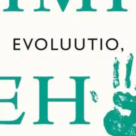
stin pakettiautomaattiin tai palvelupisteesee