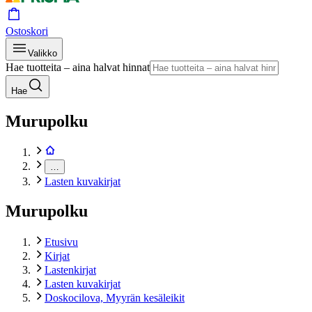
Ostoskori
Valikko
Hae tuotteita – aina halvat hinnat
Hae
Murupolku
…
Lasten kuvakirjat
Murupolku
Etusivu
Kirjat
Lastenkirjat
Lasten kuvakirjat
Doskocilova, Myyrän kesäleikit