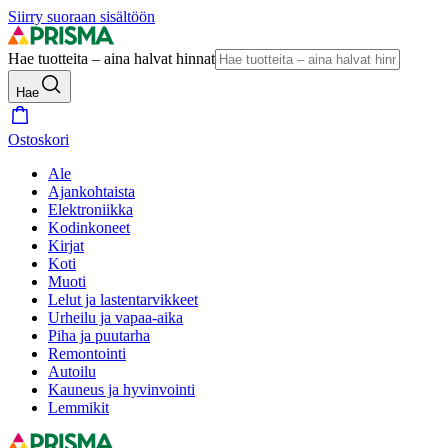
Siirry suoraan sisältöön
Hae tuotteita – aina halvat hinnat
Hae
Ostoskori
Ale
Ajankohtaista
Elektroniikka
Kodinkoneet
Kirjat
Koti
Muoti
Lelut ja lastentarvikkeet
Urheilu ja vapaa-aika
Piha ja puutarha
Remontointi
Autoilu
Kauneus ja hyvinvointi
Lemmikit