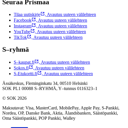
Seuraa Prismaa
Tilaa uutiskirje
,
Avautuu uuteen välilehteen
Facebook
,
Avautuu uuteen välilehteen
Instagram
,
Avautuu uuteen välilehteen
YouTube
,
Avautuu uuteen välilehteen
TikTok
,
Avautuu uuteen välilehteen
S–ryhmä
S–kaupat.fi
,
Avautuu uuteen välilehteen
Sokos.fi
,
Avautuu uuteen välilehteen
S-Etukortti.fi
,
Avautuu uuteen välilehteen
Ässäkeskus, Fleminginkatu 34, 00510 Helsinki
SOK PL1 00088 S–RYHMÄ,
Y–tunnus 0116323–1
© SOK 2026
Maksutavat
:
Visa, MasterCard, MobilePay, Apple Pay, S-Pankki,
Nordea, OP, Danske Bank, Aktia, Ålandsbanken, Säästöpankki,
Oma Säästöpankki, POP Pankki, Walley