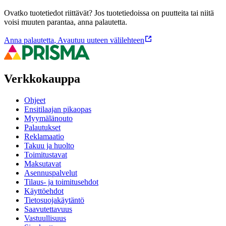
Ovatko tuotetiedot riittävät? Jos tuotetiedoissa on puutteita tai niitä
voisi muuten parantaa, anna palautetta.
Anna palautetta
,
Avautuu uuteen välilehteen
Verkkokauppa
Ohjeet
Ensitilaajan pikaopas
Myymälänouto
Palautukset
Reklamaatio
Takuu ja huolto
Toimitustavat
Maksutavat
Asennuspalvelut
Tilaus- ja toimitusehdot
Käyttöehdot
Tietosuojakäytäntö
Saavutettavuus
Vastuullisuus