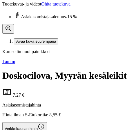
Tuotekuvat- ja videot
Ohita tuotekuva
Asiakasomistaja-alennus
-15 %
Avaa kuva suurempana
Karusellin nuolipainikkeet
Tammi
Doskocilova, Myyrän kesäleikit
7,27 €
Asiakasomistajahinta
Hinta ilman S-Etukorttia:
8,55 €
Verkkokaupan hinta