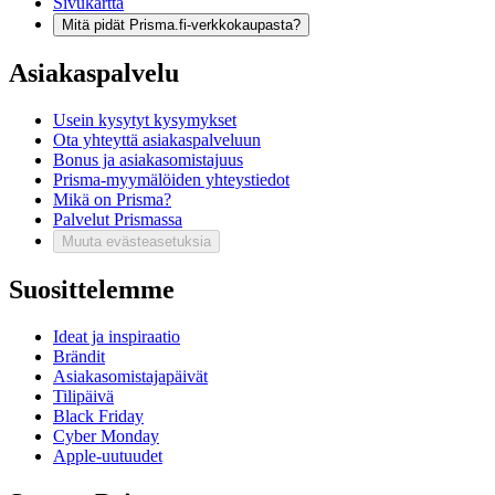
Sivukartta
Mitä pidät Prisma.fi-verkkokaupasta?
Asiakaspalvelu
Usein kysytyt kysymykset
Ota yhteyttä asiakaspalveluun
Bonus ja asiakasomistajuus
Prisma-myymälöiden yhteystiedot
Mikä on Prisma?
Palvelut Prismassa
Muuta evästeasetuksia
Suosittelemme
Ideat ja inspiraatio
Brändit
Asiakasomistajapäivät
Tilipäivä
Black Friday
Cyber Monday
Apple-uutuudet