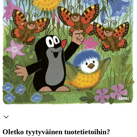
Tuotekuvaus
Myyrän kesä on täynnä yllätyksiä! Rakastettu myyrä seikkailee
suloisessa, kesän lämpöä säteilevässä pahvikirjassa. Häntä vastaan
tulee kolme karvaista toukkaa, jotka aikovat syödä koko pientareen
paljaaksi. Onneksi neuvokas myyrä ja hänen ystävänsä tiainen
pelastavat kukat täystuholta. Häntä vastaan tulee kolme karvaista
toukkaa, jotka aikovat syödä koko pientareen paljaaksi. Onneksi
neuvokas myyrä ja hänen ystävänsä tiainen pelastavat kukat
täystuholta.
Ominaisuudet
Oletko tyytyväinen tuotetietoihin?