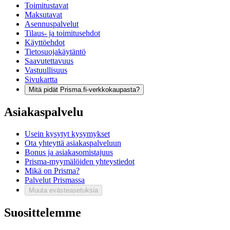
Toimitustavat
Maksutavat
Asennuspalvelut
Tilaus- ja toimitusehdot
Käyttöehdot
Tietosuojakäytäntö
Saavutettavuus
Vastuullisuus
Sivukartta
Mitä pidät Prisma.fi-verkkokaupasta?
Asiakaspalvelu
Usein kysytyt kysymykset
Ota yhteyttä asiakaspalveluun
Bonus ja asiakasomistajuus
Prisma-myymälöiden yhteystiedot
Mikä on Prisma?
Palvelut Prismassa
Muuta evästeasetuksia
Suosittelemme