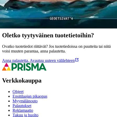
Ominaisuudet
Oletko tyytyväinen tuotetietoihin?
Ovatko tuotetiedot riittävät? Jos tuotetiedoissa on puutteita tai niitä
voisi muuten parantaa, anna palautetta.
Anna palautetta
,
Avautuu uuteen välilehteen
Verkkokauppa
Ohjeet
Ensitilaajan pikaopas
Myymälänouto
Palautukset
Reklamaatio
Takuu ja huolto