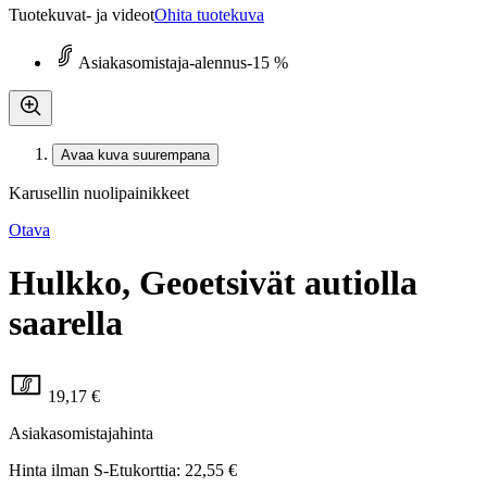
Tuotekuvat- ja videot
Ohita tuotekuva
Asiakasomistaja-alennus
-15 %
Avaa kuva suurempana
Karusellin nuolipainikkeet
Otava
Hulkko, Geoetsivät autiolla
saarella
19,17 €
Asiakasomistajahinta
Hinta ilman S-Etukorttia:
22,55 €