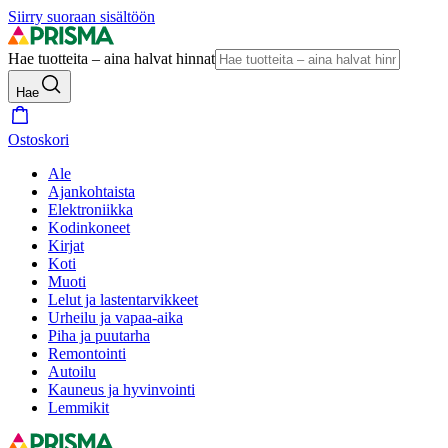
Siirry suoraan sisältöön
Hae tuotteita – aina halvat hinnat
Hae
Ostoskori
Ale
Ajankohtaista
Elektroniikka
Kodinkoneet
Kirjat
Koti
Muoti
Lelut ja lastentarvikkeet
Urheilu ja vapaa-aika
Piha ja puutarha
Remontointi
Autoilu
Kauneus ja hyvinvointi
Lemmikit