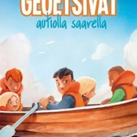
Ei saatavilla
Tuotekuvaus
Lähiseudun kesämökkeihin on murtauduttu, ja joukossa on myös
poliisi Patterisen mökki. Geoetsivät selvittävät tapausta, mutta
ratkaisevaa johtolankaa ei tunnu löytyvän. Samaan aikaan
Raparperin luokka kerää rahaa luokkaretkeen. Neuvokkaat oppilaat
pysäyttävät myymälävarkaan, mutta siihenkin isän pitää nolosti
sekaantua. Aivan kuin maraton- ja punajuurimehuvillityksessä ei
olisi tarpeeksi kestämistä. Geokätköily vie etsivät yöretkelle Luodon
saareen, missä he joutuvat todelliseen pulaan.
Kuinka selvitä
murtovarkaita kuhisevasta saaresta ilman venettä? Luvassa on
kunnon kesälomaseikkailu ja tietysti kaupungin parhaat
juhannusjuhlat kokkoineen ja joulukinkkuineen. Alakouluikäisten
suosioon nousseen sarjan neljäs osa vie Geoetsivät taas kiperien
arvoitusten äärelle!
Näytä lisää
tuotekuvausta