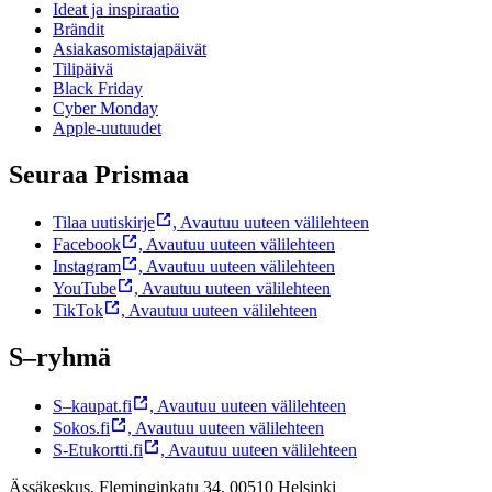
Ideat ja inspiraatio
Brändit
Asiakasomistajapäivät
Tilipäivä
Black Friday
Cyber Monday
Apple-uutuudet
Seuraa Prismaa
Tilaa uutiskirje
,
Avautuu uuteen välilehteen
Facebook
,
Avautuu uuteen välilehteen
Instagram
,
Avautuu uuteen välilehteen
YouTube
,
Avautuu uuteen välilehteen
TikTok
,
Avautuu uuteen välilehteen
S–ryhmä
S–kaupat.fi
,
Avautuu uuteen välilehteen
Sokos.fi
,
Avautuu uuteen välilehteen
S-Etukortti.fi
,
Avautuu uuteen välilehteen
Ässäkeskus, Fleminginkatu 34, 00510 Helsinki