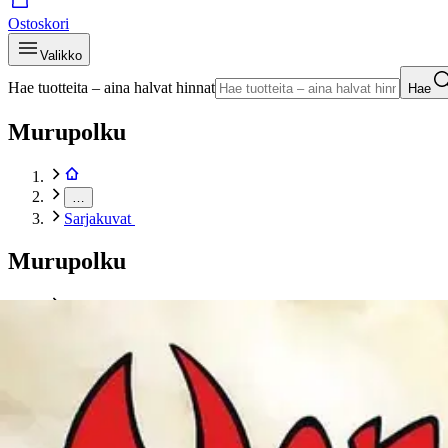
Ostoskori
Valikko
Hae tuotteita – aina halvat hinnat
Hae
Murupolku
…
Sarjakuvat
Murupolku
Etusivu
Kirjat
Sarjakuvat
Myhre, Nemi 40: Arjen pakoilua - Parhaat palat vuosien varr
Tuotekuvat- ja videot
Ohita tuotekuva