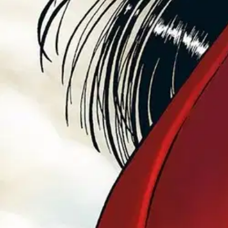
Etu ei koske Suuri‑lisäpalvelulla toimitettavia tuotteita.
Tarkista myymäläsaatavuus
Ei saatavilla
Tuotekuvaus
Arki tuo ajoittain myrskyjä itse kunkin vesilasiin. Pyykki- ja tiskivu
kuin Nemi - hän osaa sulkea silmänsä tai paeta fantasian maailmaan...
Ominaisuudet