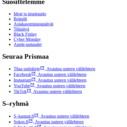
Suosittelemme
Ideat ja inspiraatio
Brändit
Asiakasomistajapäivät
Tilipäivä
Black Friday
Cyber Monday
Apple-uutuudet
Seuraa Prismaa
Tilaa uutiskirje
,
Avautuu uuteen välilehteen
Facebook
,
Avautuu uuteen välilehteen
Instagram
,
Avautuu uuteen välilehteen
YouTube
,
Avautuu uuteen välilehteen
TikTok
,
Avautuu uuteen välilehteen
S–ryhmä
S–kaupat.fi
,
Avautuu uuteen välilehteen
Sokos.fi
,
Avautuu uuteen välilehteen