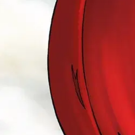
Oletko tyytyväinen tuotetietoihin?
Ovatko tuotetiedot riittävät? Jos tuotetiedoissa on puutteita tai niitä v
Anna palautetta
,
Avautuu uuteen välilehteen
Ilmainen palautus 30 päivää.*
Nouto myymälästä ilman toimituskuluja.
Asiakasomistajalle Bonusta jopa 5 %.*
Verkkokauppa
Ohjeet
Ensitilaajan pikaopas
Myymälänouto
Palautukset