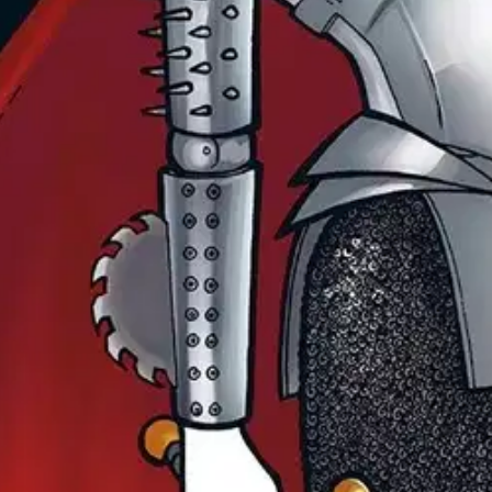
oret kasvavat, villakoirat iskevät hampaansa nilkkoihin nurkista. Moni me