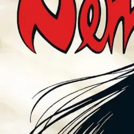
Avaa kuva suurempana
Karusellin nuolipainikkeet
Story House Egmont
Myhre, Nemi 40: Arjen pakoilua 
9,85 €
Verkkokaupan hinta
Valitse toimitustapa
Nouto myymälästä
Toimitus
Ei saatavilla
Kotiin tai noutopisteeseen
Alk. 0 €
Ilmainen toimitus yli 100 €:n tilauksille Po