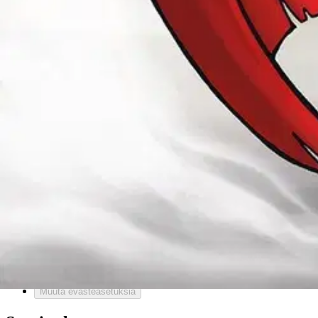
Reklamaatio
Takuu ja huolto
Toimitustavat
Maksutavat
Asennuspalvelut
Tilaus- ja toimitusehdot
Käyttöehdot
Tietosuojakäytäntö
Saavutettavuus
Vastuullisuus
Sivukartta
Mitä pidät Prisma.fi-verkkokaupasta?
Asiakaspalvelu
Usein kysytyt kysymykset
Ota yhteyttä asiakaspalveluun
Bonus ja asiakasomistajuus
Prisma-myymälöiden yhteystiedot
Mikä on Prisma?
Palvelut Prismassa
Muuta evästeasetuksia