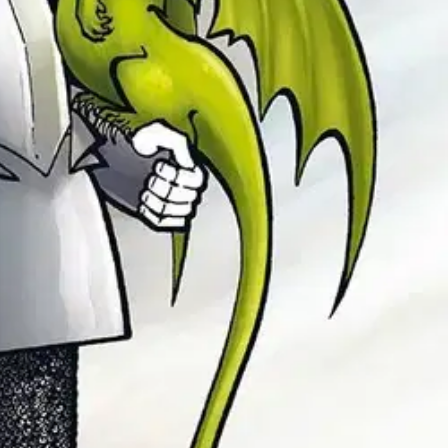
istä saattaa turvautua arjen harmaudessa ajoittain samoihin keinoihin