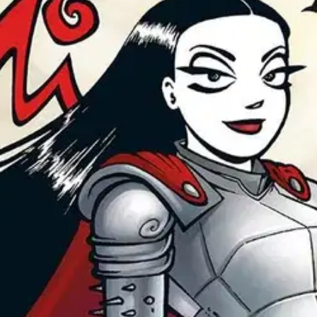
- Parhaat palat vuosien varrelt
stin pakettiautomaattiin tai palvelupisteesee