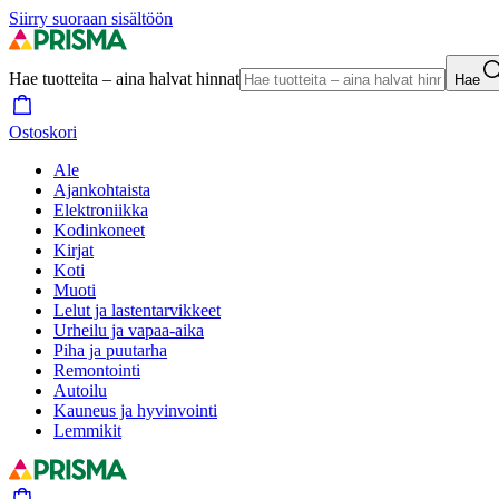
Siirry suoraan sisältöön
Hae tuotteita – aina halvat hinnat
Hae
Ostoskori
Ale
Ajankohtaista
Elektroniikka
Kodinkoneet
Kirjat
Koti
Muoti
Lelut ja lastentarvikkeet
Urheilu ja vapaa-aika
Piha ja puutarha
Remontointi
Autoilu
Kauneus ja hyvinvointi
Lemmikit