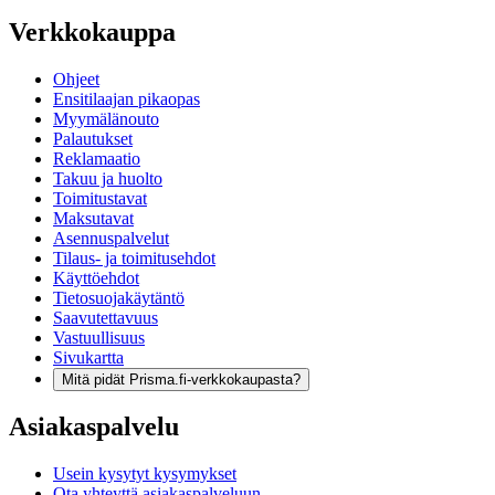
Verkkokauppa
Ohjeet
Ensitilaajan pikaopas
Myymälänouto
Palautukset
Reklamaatio
Takuu ja huolto
Toimitustavat
Maksutavat
Asennuspalvelut
Tilaus- ja toimitusehdot
Käyttöehdot
Tietosuojakäytäntö
Saavutettavuus
Vastuullisuus
Sivukartta
Mitä pidät Prisma.fi-verkkokaupasta?
Asiakaspalvelu
Usein kysytyt kysymykset
Ota yhteyttä asiakaspalveluun