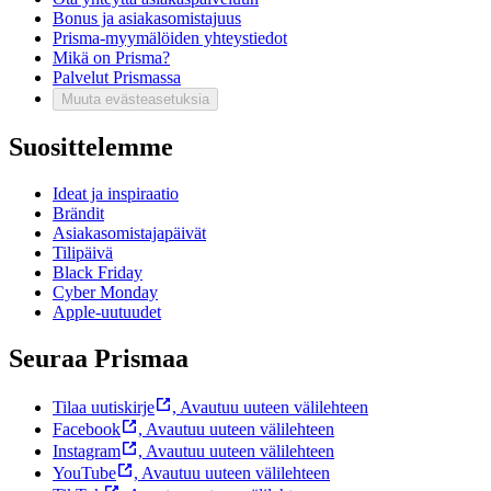
Bonus ja asiakasomistajuus
Prisma-myymälöiden yhteystiedot
Mikä on Prisma?
Palvelut Prismassa
Muuta evästeasetuksia
Suosittelemme
Ideat ja inspiraatio
Brändit
Asiakasomistajapäivät
Tilipäivä
Black Friday
Cyber Monday
Apple-uutuudet
Seuraa Prismaa
Tilaa uutiskirje
,
Avautuu uuteen välilehteen
Facebook
,
Avautuu uuteen välilehteen
Instagram
,
Avautuu uuteen välilehteen
YouTube
,
Avautuu uuteen välilehteen