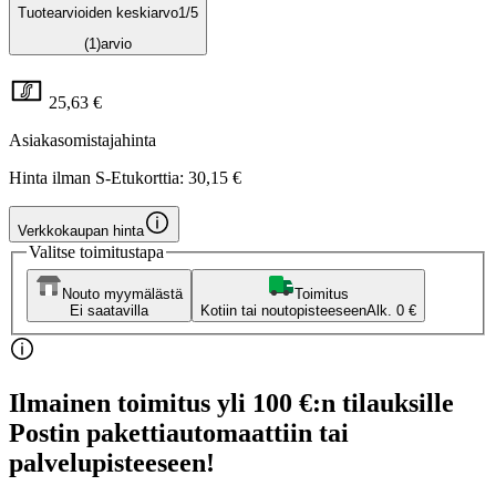
Tuotearvioiden keskiarvo
1
/5
(1)
arvio
25,63 €
Asiakasomistajahinta
Hinta ilman S-Etukorttia:
30,15 €
Verkkokaupan hinta
Valitse toimitustapa
Nouto myymälästä
Toimitus
Ei saatavilla
Kotiin tai noutopisteeseen
Alk. 0 €
Ilmainen toimitus yli 100 €:n tilauksille
Postin pakettiautomaattiin tai
palvelupisteeseen!