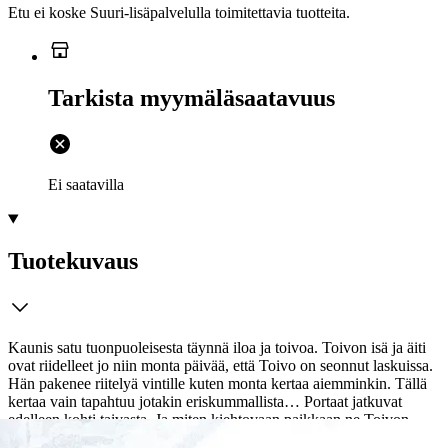
Etu ei koske Suuri‑lisäpalvelulla toimitettavia tuotteita.
Tarkista myymäläsaatavuus
Ei saatavilla
Tuotekuvaus
Kaunis satu tuonpuoleisesta täynnä iloa ja toivoa. Toivon isä ja äiti
ovat riidelleet jo niin monta päivää, että Toivo on seonnut laskuissa.
Hän pakenee riitelyä vintille kuten monta kertaa aiemminkin. Tällä
kertaa vain tapahtuu jotakin eriskummallista… Portaat jatkuvat
edelleen kohti taivasta. Ja miten kiehtovaan paikkaan ne Toivon
johdattavatkaan! Rauhalassa kukat ovat kirkkaampia kuin missään,