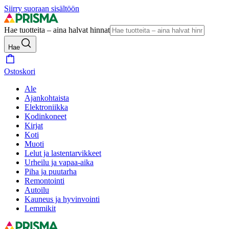
Siirry suoraan sisältöön
Hae tuotteita – aina halvat hinnat
Hae
Ostoskori
Ale
Ajankohtaista
Elektroniikka
Kodinkoneet
Kirjat
Koti
Muoti
Lelut ja lastentarvikkeet
Urheilu ja vapaa-aika
Piha ja puutarha
Remontointi
Autoilu
Kauneus ja hyvinvointi
Lemmikit