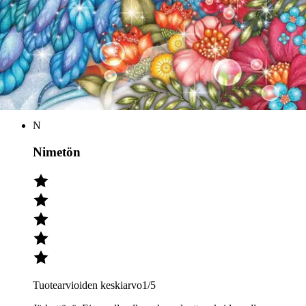
Tuotearvioiden keskiarvo
1
/5
(1)
arvio
Julkaisemme tuotearvioita vain varmistetuista ostoksista. Niitä voivat
kirjoittaa asiakkaat, jotka ovat käyttäneet S-Etukorttia myymälässä
tai verkkokaupassa.
N
Nimetön
Tuotearvioiden keskiarvo
1
/5