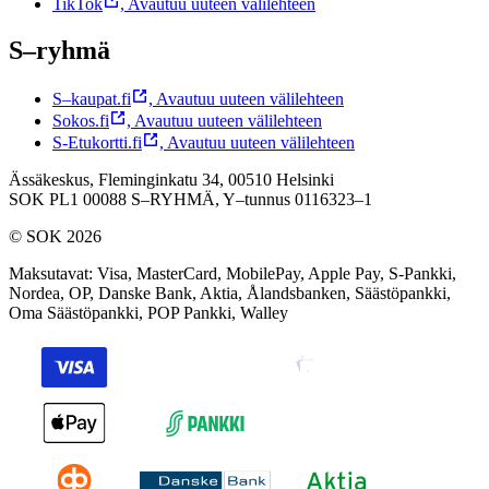
TikTok
,
Avautuu uuteen välilehteen
S–ryhmä
S–kaupat.fi
,
Avautuu uuteen välilehteen
Sokos.fi
,
Avautuu uuteen välilehteen
S-Etukortti.fi
,
Avautuu uuteen välilehteen
Ässäkeskus, Fleminginkatu 34, 00510 Helsinki
SOK PL1 00088 S–RYHMÄ,
Y–tunnus 0116323–1
© SOK 2026
Maksutavat
:
Visa, MasterCard, MobilePay, Apple Pay, S-Pankki,
Nordea, OP, Danske Bank, Aktia, Ålandsbanken, Säästöpankki,
Oma Säästöpankki, POP Pankki, Walley