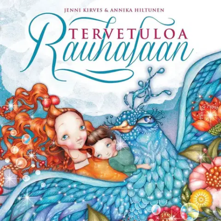
ja veden sini säteilevämpää. Kaikilla on hyvä olla.
Toivokin haluaisi
jäädä sinne ikiajoiksi, mutta hänen on astuttava suuren
vesiputouksen läpi… Lumoavasti nelivärikuvitetussa sadussa on
klassikon ainesta. Sen kautta voi kertoa lapselle lempeästi
kuolemasta, sillä se on uskonnollisesta katsomuksesta riippumaton
kuvaus kuolemanjälkeisestä elämästä – täynnä iloa ja toivoa.
Näytä lisää
tuotekuvausta
Ominaisuudet
Arviot