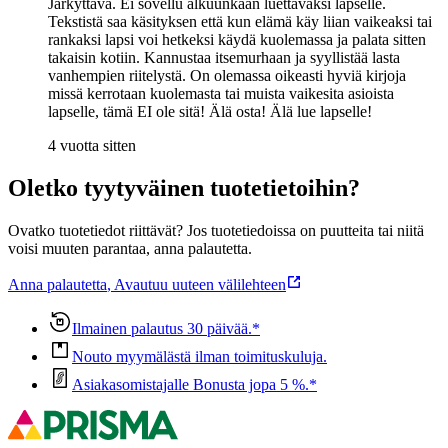
Järkyttävä. Ei sovellu alkuunkaan luettavaksi lapselle.
Tekstistä saa käsityksen että kun elämä käy liian vaikeaksi tai
rankaksi lapsi voi hetkeksi käydä kuolemassa ja palata sitten
takaisin kotiin. Kannustaa itsemurhaan ja syyllistää lasta
vanhempien riitelystä. On olemassa oikeasti hyviä kirjoja
missä kerrotaan kuolemasta tai muista vaikesita asioista
lapselle, tämä EI ole sitä! Älä osta! Älä lue lapselle!
4 vuotta sitten
Oletko tyytyväinen tuotetietoihin?
Ovatko tuotetiedot riittävät? Jos tuotetiedoissa on puutteita tai niitä
voisi muuten parantaa, anna palautetta.
Anna palautetta
,
Avautuu uuteen välilehteen
Ilmainen palautus 30 päivää.*
Nouto myymälästä ilman toimituskuluja.
Asiakasomistajalle Bonusta jopa 5 %.*