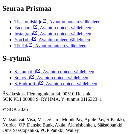
Seuraa Prismaa
Tilaa uutiskirje
,
Avautuu uuteen välilehteen
Facebook
,
Avautuu uuteen välilehteen
Instagram
,
Avautuu uuteen välilehteen
YouTube
,
Avautuu uuteen välilehteen
TikTok
,
Avautuu uuteen välilehteen
S–ryhmä
S–kaupat.fi
,
Avautuu uuteen välilehteen
Sokos.fi
,
Avautuu uuteen välilehteen
S-Etukortti.fi
,
Avautuu uuteen välilehteen
Ässäkeskus, Fleminginkatu 34, 00510 Helsinki
SOK PL1 00088 S–RYHMÄ,
Y–tunnus 0116323–1
© SOK 2026
Maksutavat
:
Visa, MasterCard, MobilePay, Apple Pay, S-Pankki,
Nordea, OP, Danske Bank, Aktia, Ålandsbanken, Säästöpankki,
Oma Säästöpankki, POP Pankki, Walley