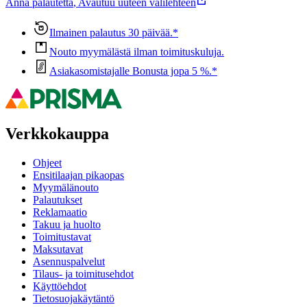
Anna palautetta
,
Avautuu uuteen välilehteen
Ilmainen palautus 30 päivää.*
Nouto myymälästä ilman toimituskuluja.
Asiakasomistajalle Bonusta jopa 5 %.*
Verkkokauppa
Ohjeet
Ensitilaajan pikaopas
Myymälänouto
Palautukset
Reklamaatio
Takuu ja huolto
Toimitustavat
Maksutavat
Asennuspalvelut
Tilaus- ja toimitusehdot
Käyttöehdot
Tietosuojakäytäntö