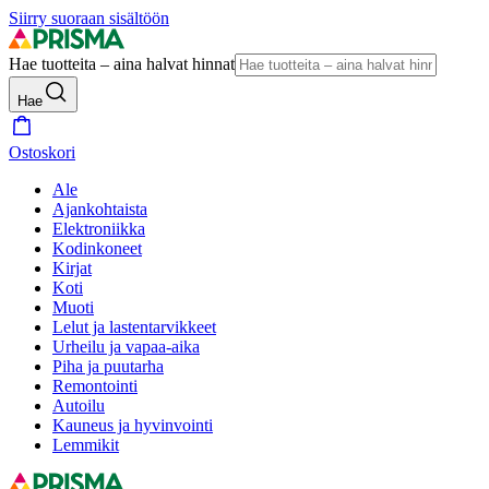
Siirry suoraan sisältöön
Hae tuotteita – aina halvat hinnat
Hae
Ostoskori
Ale
Ajankohtaista
Elektroniikka
Kodinkoneet
Kirjat
Koti
Muoti
Lelut ja lastentarvikkeet
Urheilu ja vapaa-aika
Piha ja puutarha
Remontointi
Autoilu
Kauneus ja hyvinvointi
Lemmikit