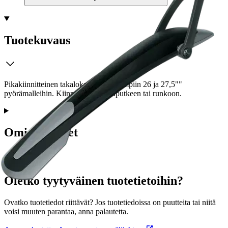
Tuotekuvaus
Pikakiinnitteinen takalokasuoja yleisimpiin 26 ja 27,5""
pyörämalleihin. Kiinnitetään satulaputkeen tai runkoon.
Ominaisuudet
Oletko tyytyväinen tuotetietoihin?
Ovatko tuotetiedot riittävät? Jos tuotetiedoissa on puutteita tai niitä
voisi muuten parantaa, anna palautetta.