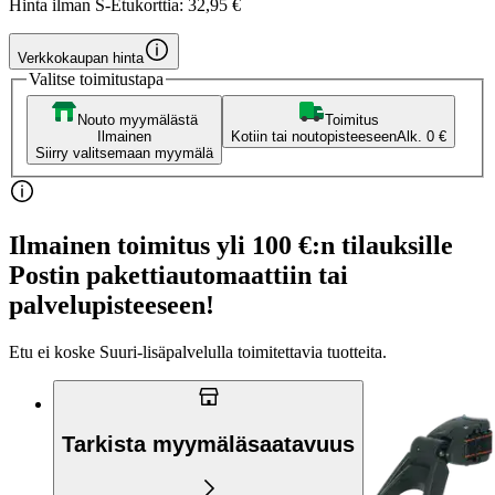
Hinta ilman S-Etukorttia:
32,95 €
Verkkokaupan hinta
Valitse toimitustapa
Nouto myymälästä
Toimitus
Ilmainen
Kotiin tai noutopisteeseen
Alk. 0 €
Siirry valitsemaan myymälä
Ilmainen toimitus yli 100 €:n tilauksille
Postin pakettiautomaattiin tai
palvelupisteeseen!
Etu ei koske Suuri‑lisäpalvelulla toimitettavia tuotteita.
Tarkista myymäläsaatavuus