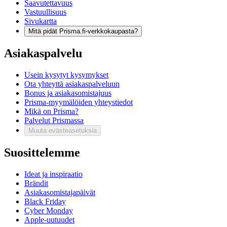
Saavutettavuus
Vastuullisuus
Sivukartta
Mitä pidät Prisma.fi-verkkokaupasta?
Asiakaspalvelu
Usein kysytyt kysymykset
Ota yhteyttä asiakaspalveluun
Bonus ja asiakasomistajuus
Prisma-myymälöiden yhteystiedot
Mikä on Prisma?
Palvelut Prismassa
Muuta evästeasetuksia
Suosittelemme
Ideat ja inspiraatio
Brändit
Asiakasomistajapäivät
Black Friday
Cyber Monday
Apple-uutuudet