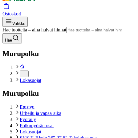
Ostoskori
Valikko
Hae tuotteita – aina halvat hinnat
Hae
Murupolku
…
Lokasuojat
Murupolku
Etusivu
Urheilu ja vapaa-aika
Pyöräily
Polkupyörän osat
Lokasuojat
SKS X-Blade 26"-27,5" Takalokasuoja