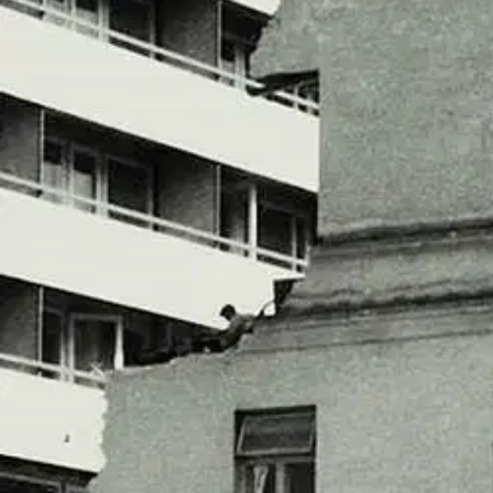
Tuotekuvaus
Turun puretut talot 4 jatkaa kaupungin kadonneiden rakennusten esitte
osa vie joen itäpuolisen keskustan alueelle keskittyen Piispankadun, H
tunnetuimpia kohteita ovat Uudenmaankadulla sijainnut Nobelin talo
kulmassa. Moni muistaa vielä Koulukirjakaupan talon Uudenmaankadul
harvinaisen kovakouraisesti. Vain harvoja alueen vanhoja rakennuksia
otetuiksi. Suurinta osaa kirjan kuvista ei ole ennen julkaistu.
Näytä lisää
tuotekuvausta
Ominaisuudet
Oletko tyytyväinen tuotetietoihin?