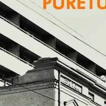
stin pakettiautomaattiin tai palvelupisteesee