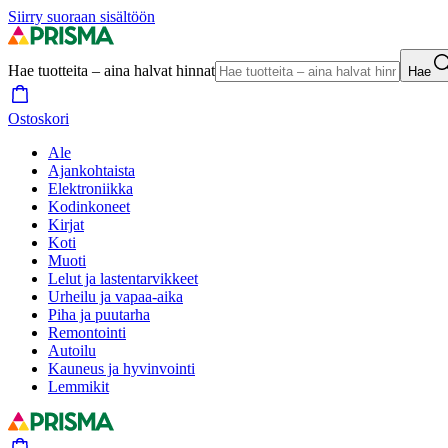
Siirry suoraan sisältöön
Hae tuotteita – aina halvat hinnat
Hae
Ostoskori
Ale
Ajankohtaista
Elektroniikka
Kodinkoneet
Kirjat
Koti
Muoti
Lelut ja lastentarvikkeet
Urheilu ja vapaa-aika
Piha ja puutarha
Remontointi
Autoilu
Kauneus ja hyvinvointi
Lemmikit