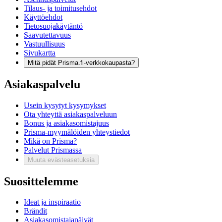
Tilaus- ja toimitusehdot
Käyttöehdot
Tietosuojakäytäntö
Saavutettavuus
Vastuullisuus
Sivukartta
Mitä pidät Prisma.fi-verkkokaupasta?
Asiakaspalvelu
Usein kysytyt kysymykset
Ota yhteyttä asiakaspalveluun
Bonus ja asiakasomistajuus
Prisma-myymälöiden yhteystiedot
Mikä on Prisma?
Palvelut Prismassa
Muuta evästeasetuksia
Suosittelemme
Ideat ja inspiraatio
Brändit
Asiakasomistajapäivät