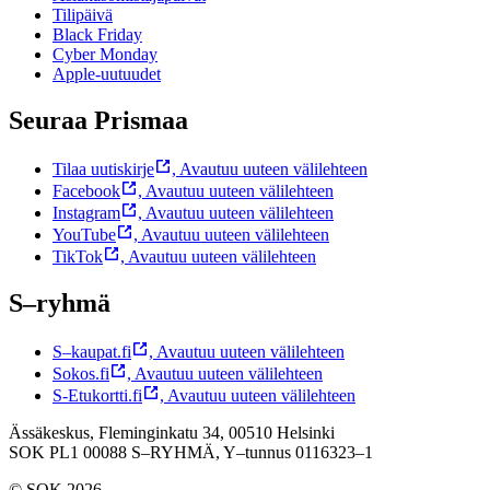
Tilipäivä
Black Friday
Cyber Monday
Apple-uutuudet
Seuraa Prismaa
Tilaa uutiskirje
,
Avautuu uuteen välilehteen
Facebook
,
Avautuu uuteen välilehteen
Instagram
,
Avautuu uuteen välilehteen
YouTube
,
Avautuu uuteen välilehteen
TikTok
,
Avautuu uuteen välilehteen
S–ryhmä
S–kaupat.fi
,
Avautuu uuteen välilehteen
Sokos.fi
,
Avautuu uuteen välilehteen
S-Etukortti.fi
,
Avautuu uuteen välilehteen
Ässäkeskus, Fleminginkatu 34, 00510 Helsinki
SOK PL1 00088 S–RYHMÄ,
Y–tunnus 0116323–1
© SOK 2026