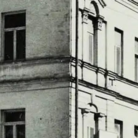
lyä. Tohtori Rauno Lahtisen monumentaalisen kirjasarjan kolmessa edell
ämeenkadun ja Itäisen Pitkäkadun välisiin kortteleihin. Turun puretut ta
, Alfred ja Helene Jacobssonin museoitu kotitalo Hämeenkadulla Aura
la, Hämeenkadun varren puutalot sekä Turun kasarmin rakennukset. 195
 on säästynyt nykypäivään. Katukuva muuttui niin paljon, että vanhoja 