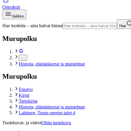
Ostoskori
Valikko
Hae tuotteita – aina halvat hinnat
Hae
Murupolku
…
Historia, elämänkerrat ja muistelmat
Murupolku
Etusivu
Kirjat
Tietokirjat
Historia, elämänkerrat ja muistelmat
Lahtinen, Turun puretut talot 4
Tuotekuvat- ja videot
Ohita tuotekuva