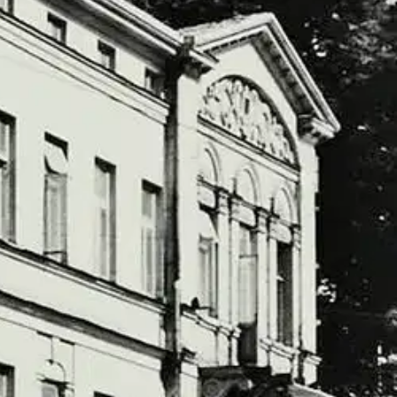
isessä osassa on esitelty Aurajoen länsipuolen puretut talot. Uusin
lot 4 esittelee noin sadan tontin puretut rakennukset.
Kirjan
nsillan lähellä sekä vanha kauppahalli Hämeen- ja Uudenmaankadun
0- ja 1960-lukujen purkuaalto kohteli itäisen Turun kortteleita
valokuvia idyllisestä puutalokaupungista on vaikea tunnistaa Turusta