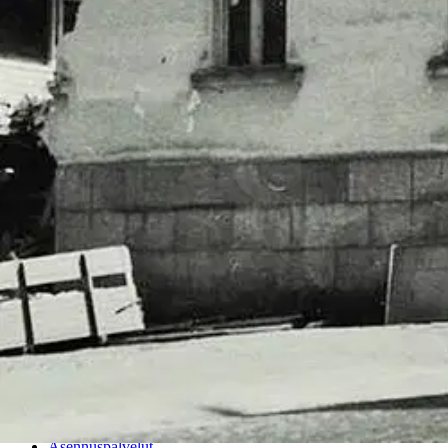
Ovatko tuotetiedot riittävät? Jos tuotetiedoissa on puutteita tai niitä v
Anna palautetta
,
Avautuu uuteen välilehteen
Ilmainen palautus 30 päivää.*
Nouto myymälästä ilman toimituskuluja.
Asiakasomistajalle Bonusta jopa 5 %.*
Verkkokauppa
Ohjeet
Ensitilaajan pikaopas
Myymälänouto
Palautukset
Reklamaatio
Takuu ja huolto
Toimitustavat
Maksutavat
Asennuspalvelut