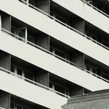
Nouto myymälästä
Toimitus
Ei saatavilla
Kotiin tai noutopisteeseen
Alk. 0 €
Huomaa pidempi toimitusaika
Ilmainen toimitus yli 100 €:n tilauksille Po
Etu ei koske Suuri‑lisäpalvelulla toimitettavia tuotteita.
Tarkista myymäläsaatavuus
Ei saatavilla