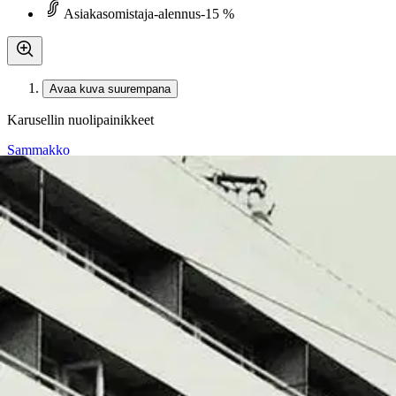
Asiakasomistaja-alennus
-15 %
Avaa kuva suurempana
Karusellin nuolipainikkeet
Sammakko
Lahtinen, Turun puretut talot 4
34,04 €
Asiakasomistajahinta
Hinta ilman S-Etukorttia:
40,05 €
Verkkokaupan hinta
Valitse toimitustapa